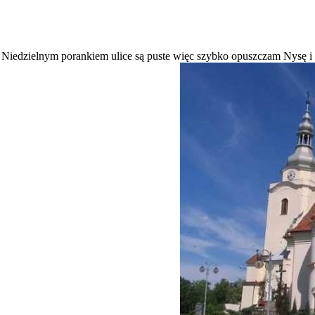
gę. Niedzielnym porankiem ulice są puste więc szybko opuszczam Nysę