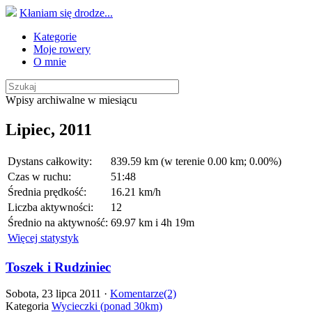
Kłaniam się drodze...
Kategorie
Moje rowery
O mnie
Wpisy archiwalne w miesiącu
Lipiec, 2011
Dystans całkowity:
839.59 km (w terenie 0.00 km; 0.00%)
Czas w ruchu:
51:48
Średnia prędkość:
16.21 km/h
Liczba aktywności:
12
Średnio na aktywność:
69.97 km i 4h 19m
Więcej statystyk
Toszek i Rudziniec
Sobota, 23 lipca 2011 ·
Komentarze(2)
Kategoria
Wycieczki (ponad 30km)