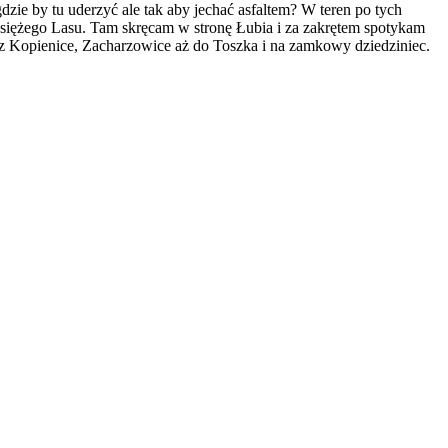
dzie by tu uderzyć ale tak aby jechać asfaltem? W teren po tych
siężego Lasu. Tam skręcam w stronę Łubia i za zakrętem spotykam
z Kopienice, Zacharzowice aż do Toszka i na zamkowy dziedziniec.