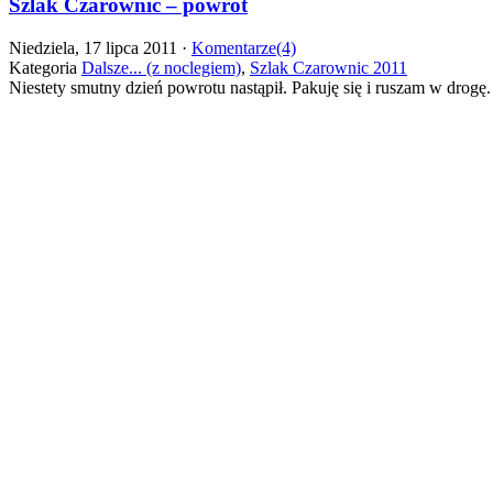
Szlak Czarownic – powrót
Niedziela, 17 lipca 2011 ·
Komentarze(4)
Kategoria
Dalsze... (z noclegiem)
,
Szlak Czarownic 2011
Niestety smutny dzień powrotu nastąpił. Pakuję się i ruszam w dro