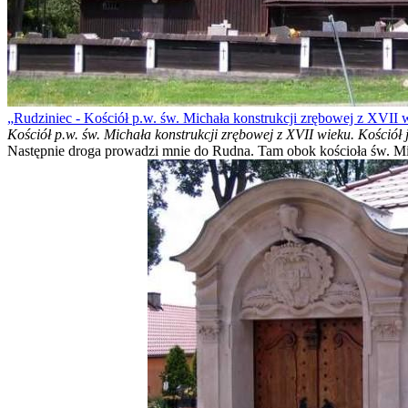
Rudziniec - Kościół p.w. św. Michała konstrukcji zrębowej z XVII 
Kościół p.w. św. Michała konstrukcji zrębowej z XVII wieku. Kościół
Następnie droga prowadzi mnie do Rudna. Tam obok kościoła św. Mik