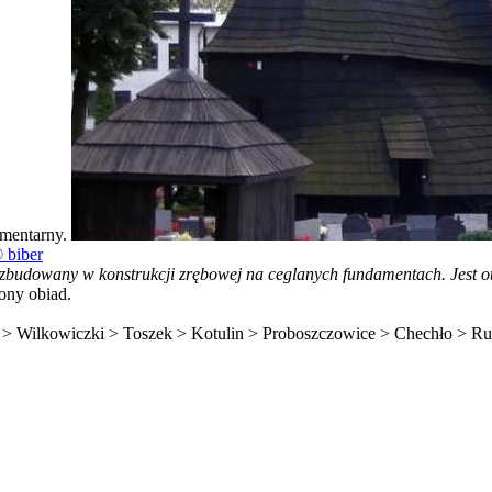
cmentarny.
 biber
 zbudowany w konstrukcji zrębowej na ceglanych fundamentach. Jest o
ony obiad.
e > Wilkowiczki > Toszek > Kotulin > Proboszczowice > Chechło > R