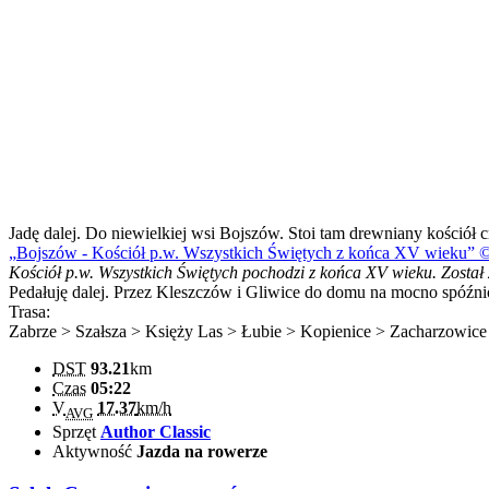
Jadę dalej. Do niewielkiej wsi Bojszów. Stoi tam drewniany kościół 
Bojszów - Kościół p.w. Wszystkich Świętych z końca XV wieku
©
Kościół p.w. Wszystkich Świętych pochodzi z końca XV wieku. Został
Pedałuję dalej. Przez Kleszczów i Gliwice do domu na mocno spóźni
Trasa:
Zabrze > Szałsza > Księży Las > Łubie > Kopienice > Zacharzowic
DST
93.21
km
Czas
05:22
V
17.37
km/h
AVG
Sprzęt
Author Classic
Aktywność
Jazda na rowerze