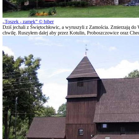
Toszek - zamek
© biber
Dziś jechali z Świętochłowic, a wyruszyli z Zamościa. Zmierzają do 
chwilę. Ruszyłem dalej aby przez Kotulin, Proboszczowice oraz Che