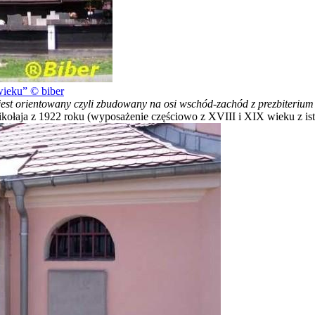
wieku
© biber
 jest orientowany czyli zbudowany na osi wschód-zachód z prezbiteriu
ołaja z 1922 roku (wyposażenie częściowo z XVIII i XIX wieku z istni