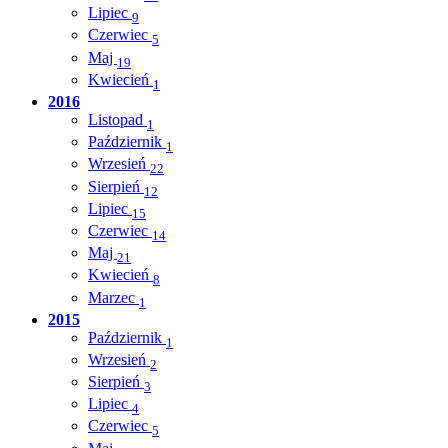
Lipiec
9
Czerwiec
5
Maj
19
Kwiecień
1
2016
Listopad
1
Październik
1
Wrzesień
22
Sierpień
12
Lipiec
15
Czerwiec
14
Maj
21
Kwiecień
8
Marzec
1
2015
Październik
1
Wrzesień
2
Sierpień
3
Lipiec
4
Czerwiec
5