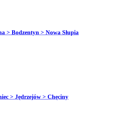
 > Bodzentyn > Nowa Słupia
c > Jędrzejów > Chęciny