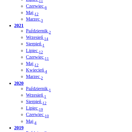
11
Czerwiec
6
Maj
12
Marzec
3
2021
Październik
2
Wrzesień
14
Sierpień
1
Lipiec
12
Czerwiec
11
Maj
12
Kwiecień
4
Marzec
2
2020
Październik
1
Wrzesień
1
Sierpień
12
Lipiec
19
Czerwiec
10
Maj
4
2019