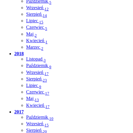
Październik
5
Wrzesień
12
Sierpień
14
Lipiec
15
Czerwiec
5
Maj
2
Kwiecień
1
Marzec
2
2018
Listopad
3
Październik
9
Wrzesień
17
Sierpień
23
Lipiec
9
Czerwiec
17
Maj
13
Kwiecień
17
2017
Październik
10
Wrzesień
15
Sierpień
20