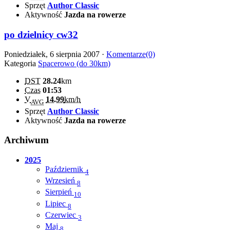
Sprzęt
Author Classic
Aktywność
Jazda na rowerze
po dzielnicy cw32
Poniedziałek, 6 sierpnia 2007 ·
Komentarze(0)
Kategoria
Spacerowo (do 30km)
DST
28.24
km
Czas
01:53
V
14.99
km/h
AVG
Sprzęt
Author Classic
Aktywność
Jazda na rowerze
Archiwum
2025
Październik
4
Wrzesień
8
Sierpień
10
Lipiec
8
Czerwiec
3
Maj
8