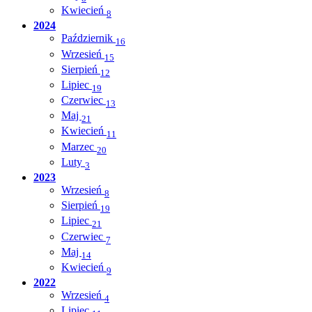
Kwiecień
8
2024
Październik
16
Wrzesień
15
Sierpień
12
Lipiec
19
Czerwiec
13
Maj
21
Kwiecień
11
Marzec
20
Luty
3
2023
Wrzesień
8
Sierpień
19
Lipiec
21
Czerwiec
7
Maj
14
Kwiecień
9
2022
Wrzesień
4
Lipiec