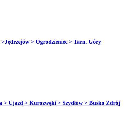
drzejów > Ogrodzieniec > Tarn. Góry
 Ujazd > Kurozwęki > Szydłów > Busko Zdrój