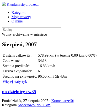
Kłaniam się drodze...
Kategorie
Moje rowery
O mnie
Wpisy archiwalne w miesiącu
Sierpień, 2007
Dystans całkowity:
578.99 km (w terenie 0.00 km; 0.00%)
Czas w ruchu:
34:18
Średnia prędkość:
16.88 km/h
Liczba aktywności:
6
Średnio na aktywność:
96.50 km i 5h 43m
Więcej statystyk
po dzielnicy cw35
Poniedziałek, 27 sierpnia 2007 ·
Komentarze(0)
Kategoria
Spacerowo (do 30km)