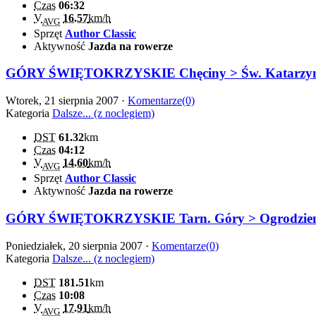
Czas
06:32
V
16.57
km/h
AVG
Sprzęt
Author Classic
Aktywność
Jazda na rowerze
GÓRY ŚWIĘTOKRZYSKIE Chęciny > Św. Katarzyna
Wtorek, 21 sierpnia 2007 ·
Komentarze(0)
Kategoria
Dalsze... (z noclegiem)
DST
61.32
km
Czas
04:12
V
14.60
km/h
AVG
Sprzęt
Author Classic
Aktywność
Jazda na rowerze
GÓRY ŚWIĘTOKRZYSKIE Tarn. Góry > Ogrodzienie
Poniedziałek, 20 sierpnia 2007 ·
Komentarze(0)
Kategoria
Dalsze... (z noclegiem)
DST
181.51
km
Czas
10:08
V
17.91
km/h
AVG