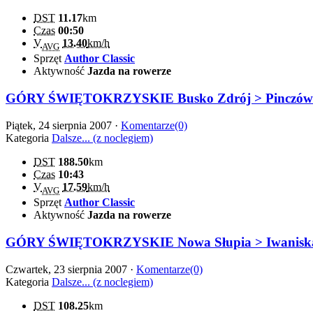
DST
11.17
km
Czas
00:50
V
13.40
km/h
AVG
Sprzęt
Author Classic
Aktywność
Jazda na rowerze
GÓRY ŚWIĘTOKRZYSKIE Busko Zdrój > Pinczów >Ję
Piątek, 24 sierpnia 2007 ·
Komentarze(0)
Kategoria
Dalsze... (z noclegiem)
DST
188.50
km
Czas
10:43
V
17.59
km/h
AVG
Sprzęt
Author Classic
Aktywność
Jazda na rowerze
GÓRY ŚWIĘTOKRZYSKIE Nowa Słupia > Iwaniska >
Czwartek, 23 sierpnia 2007 ·
Komentarze(0)
Kategoria
Dalsze... (z noclegiem)
DST
108.25
km