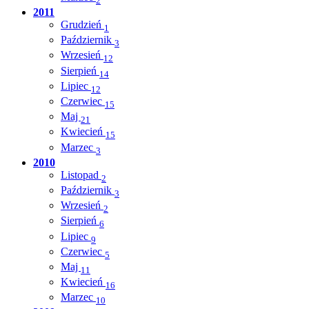
2
2011
Grudzień
1
Październik
3
Wrzesień
12
Sierpień
14
Lipiec
12
Czerwiec
15
Maj
21
Kwiecień
15
Marzec
3
2010
Listopad
2
Październik
3
Wrzesień
2
Sierpień
6
Lipiec
9
Czerwiec
5
Maj
11
Kwiecień
16
Marzec
10