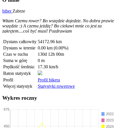
biber
Zabrze
Witam Czemu rower? Bo wszędzie dojedzie. No dobra prawie
wszędzie :) A czemu jeżdżę? Bo ciekawi mnie co jest za
zakrętem....coś być musi! Pozdrawiam
Dystans całkowity
54172.96 km
Dystans w terenie
0.00 km (0.00%)
Czas w ruchu
130d 12h 00m
Suma w górę
0 m
Prędkość średnia:
17.30 km/h
Baton statystyk
Profil
Profil bikera
Więcej statystyk
Statystyki rowerowe
Wykres roczny