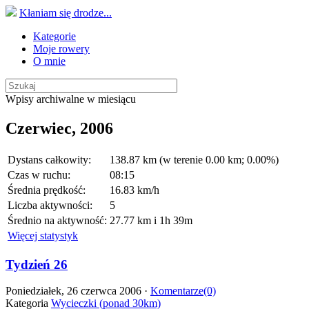
Kłaniam się drodze...
Kategorie
Moje rowery
O mnie
Wpisy archiwalne w miesiącu
Czerwiec, 2006
Dystans całkowity:
138.87 km (w terenie 0.00 km; 0.00%)
Czas w ruchu:
08:15
Średnia prędkość:
16.83 km/h
Liczba aktywności:
5
Średnio na aktywność:
27.77 km i 1h 39m
Więcej statystyk
Tydzień 26
Poniedziałek, 26 czerwca 2006 ·
Komentarze(0)
Kategoria
Wycieczki (ponad 30km)