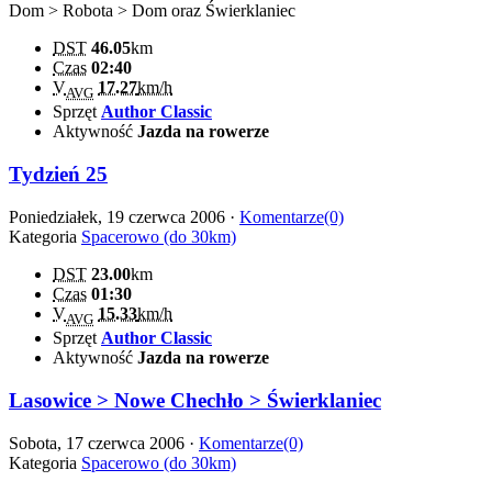
Dom > Robota > Dom oraz Świerklaniec
DST
46.05
km
Czas
02:40
V
17.27
km/h
AVG
Sprzęt
Author Classic
Aktywność
Jazda na rowerze
Tydzień 25
Poniedziałek, 19 czerwca 2006 ·
Komentarze(0)
Kategoria
Spacerowo (do 30km)
DST
23.00
km
Czas
01:30
V
15.33
km/h
AVG
Sprzęt
Author Classic
Aktywność
Jazda na rowerze
Lasowice > Nowe Chechło > Świerklaniec
Sobota, 17 czerwca 2006 ·
Komentarze(0)
Kategoria
Spacerowo (do 30km)