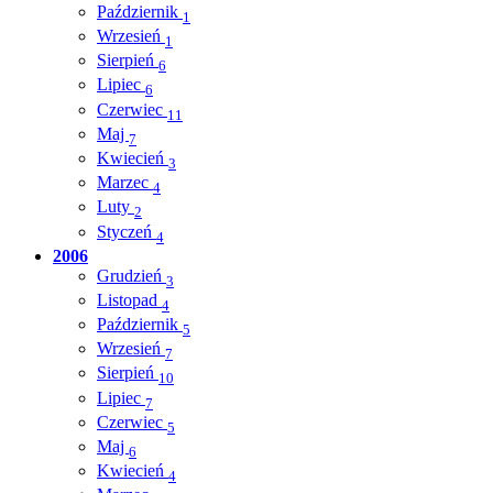
Październik
1
Wrzesień
1
Sierpień
6
Lipiec
6
Czerwiec
11
Maj
7
Kwiecień
3
Marzec
4
Luty
2
Styczeń
4
2006
Grudzień
3
Listopad
4
Październik
5
Wrzesień
7
Sierpień
10
Lipiec
7
Czerwiec
5
Maj
6
Kwiecień
4