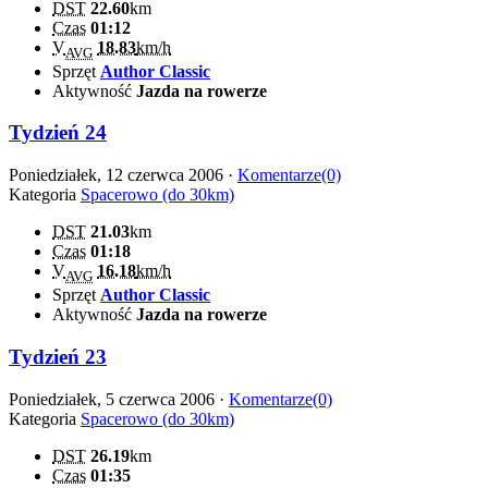
DST
22.60
km
Czas
01:12
V
18.83
km/h
AVG
Sprzęt
Author Classic
Aktywność
Jazda na rowerze
Tydzień 24
Poniedziałek, 12 czerwca 2006 ·
Komentarze(0)
Kategoria
Spacerowo (do 30km)
DST
21.03
km
Czas
01:18
V
16.18
km/h
AVG
Sprzęt
Author Classic
Aktywność
Jazda na rowerze
Tydzień 23
Poniedziałek, 5 czerwca 2006 ·
Komentarze(0)
Kategoria
Spacerowo (do 30km)
DST
26.19
km
Czas
01:35