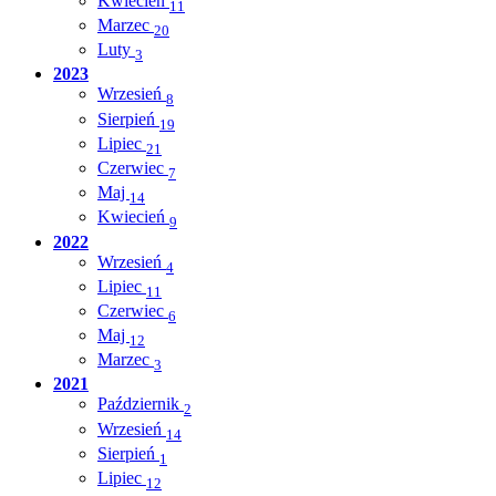
Kwiecień
11
Marzec
20
Luty
3
2023
Wrzesień
8
Sierpień
19
Lipiec
21
Czerwiec
7
Maj
14
Kwiecień
9
2022
Wrzesień
4
Lipiec
11
Czerwiec
6
Maj
12
Marzec
3
2021
Październik
2
Wrzesień
14
Sierpień
1
Lipiec
12