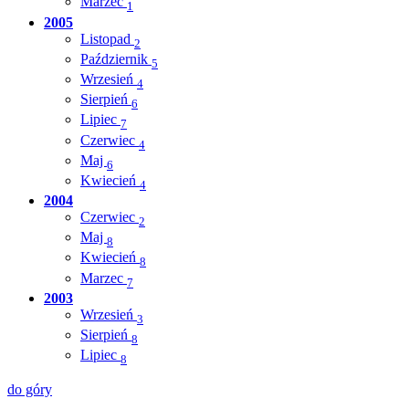
Marzec
1
2005
Listopad
2
Październik
5
Wrzesień
4
Sierpień
6
Lipiec
7
Czerwiec
4
Maj
6
Kwiecień
4
2004
Czerwiec
2
Maj
8
Kwiecień
8
Marzec
7
2003
Wrzesień
3
Sierpień
8
Lipiec
8
do góry