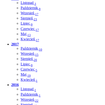
Listopad
3
Październik
9
Wrzesień
17
Sierpień
23
Lipiec
9
Czerwiec
17
Maj
13
Kwiecień
17
2017
Październik
10
Wrzesień
15
Sierpień
20
Lipiec
9
Czerwiec
5
Maj
19
Kwiecień
1
2016
Listopad
1
Październik
1
Wrzesień
22
Sierpień