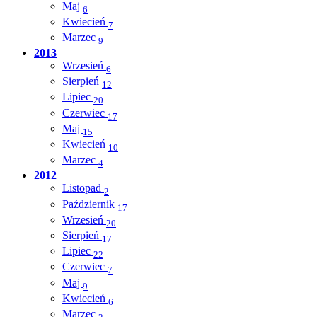
Maj
6
Kwiecień
7
Marzec
9
2013
Wrzesień
6
Sierpień
12
Lipiec
20
Czerwiec
17
Maj
15
Kwiecień
10
Marzec
4
2012
Listopad
2
Październik
17
Wrzesień
20
Sierpień
17
Lipiec
22
Czerwiec
7
Maj
9
Kwiecień
6
Marzec