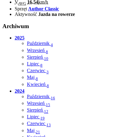
V
16.54
km/h
AVG
Sprzęt
Author Classic
Aktywność
Jazda na rowerze
Archiwum
2025
Październik
4
Wrzesień
8
Sierpień
10
Lipiec
8
Czerwiec
3
Maj
8
Kwiecień
8
2024
Październik
16
Wrzesień
15
Sierpień
12
Lipiec
19
Czerwiec
13
Maj
21