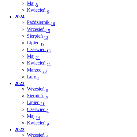
Maj
8
Kwiecień
8
2024
Październik
16
Wrzesień
15
Sierpień
12
Lipiec
19
Czerwiec
13
Maj
21
Kwiecień
11
Marzec
20
Luty
3
2023
Wrzesień
8
Sierpień
19
Lipiec
21
Czerwiec
7
Maj
14
Kwiecień
9
2022
Wrzesień
4