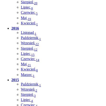
Sierpień
20
Lipiec
9
Czerwiec
5
Maj
19
Kwiecień
1
2016
Listopad
1
Październik
1
Wrzesień
22
Sierpień
12
Lipiec
15
Czerwiec
14
Maj
21
Kwiecień
8
Marzec
1
2015
Październik
1
Wrzesień
2
Sierpień
3
Lipiec
4
Czerwiec