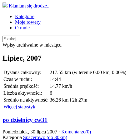
Kłaniam się drodze...
Kategorie
Moje rowery
O mnie
Wpisy archiwalne w miesiącu
Lipiec, 2007
Dystans całkowity:
217.55 km (w terenie 0.00 km; 0.00%)
Czas w ruchu:
14:44
Średnia prędkość:
14.77 km/h
Liczba aktywności:
6
Średnio na aktywność:
36.26 km i 2h 27m
Więcej statystyk
po dzielnicy cw31
Poniedziałek, 30 lipca 2007 ·
Komentarze(0)
Kategoria
Spacerowo (do 30km)