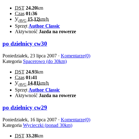
DST
24.20
km
Czas
01:36
V
15.12
km/h
AVG
Sprzęt
Author Classic
Aktywność
Jazda na rowerze
po dzielnicy cw30
Poniedziałek, 23 lipca 2007 ·
Komentarze(0)
Kategoria
Spacerowo (do 30km)
DST
24.93
km
Czas
01:41
V
14.81
km/h
AVG
Sprzęt
Author Classic
Aktywność
Jazda na rowerze
po dzielnicy cw29
Poniedziałek, 16 lipca 2007 ·
Komentarze(0)
Kategoria
Wycieczki (ponad 30km)
DST
33.28
km