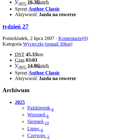
V
16.38
km/h
AVG
Sprzęt
Author Classic
Aktywność
Jazda na rowerze
tydzień 27
Poniedziałek, 2 lipca 2007 ·
Komentarze(0)
Kategoria
Wycieczki (ponad 30km)
DST
45.33
km
Czas
03:03
V
14.86
km/h
AVG
Sprzęt
Author Classic
Aktywność
Jazda na rowerze
Archiwum
2025
Październik
4
Wrzesień
8
Sierpień
10
Lipiec
8
Czerwiec
3