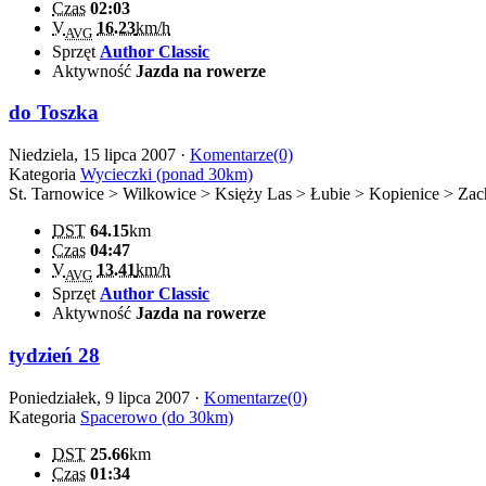
Czas
02:03
V
16.23
km/h
AVG
Sprzęt
Author Classic
Aktywność
Jazda na rowerze
do Toszka
Niedziela, 15 lipca 2007 ·
Komentarze(0)
Kategoria
Wycieczki (ponad 30km)
St. Tarnowice > Wilkowice > Księży Las > Łubie > Kopienice > Za
DST
64.15
km
Czas
04:47
V
13.41
km/h
AVG
Sprzęt
Author Classic
Aktywność
Jazda na rowerze
tydzień 28
Poniedziałek, 9 lipca 2007 ·
Komentarze(0)
Kategoria
Spacerowo (do 30km)
DST
25.66
km
Czas
01:34