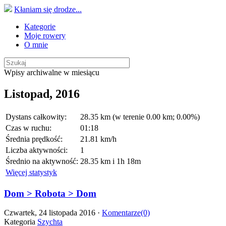
Kłaniam się drodze...
Kategorie
Moje rowery
O mnie
Wpisy archiwalne w miesiącu
Listopad, 2016
Dystans całkowity:
28.35 km (w terenie 0.00 km; 0.00%)
Czas w ruchu:
01:18
Średnia prędkość:
21.81 km/h
Liczba aktywności:
1
Średnio na aktywność:
28.35 km i 1h 18m
Więcej statystyk
Dom > Robota > Dom
Czwartek, 24 listopada 2016 ·
Komentarze(0)
Kategoria
Szychta