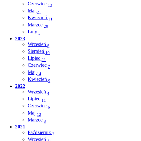
Czerwiec
13
Maj
21
Kwiecień
11
Marzec
20
Luty
3
2023
Wrzesień
8
Sierpień
19
Lipiec
21
Czerwiec
7
Maj
14
Kwiecień
9
2022
Wrzesień
4
Lipiec
11
Czerwiec
6
Maj
12
Marzec
3
2021
Październik
2
Wrzesień
14