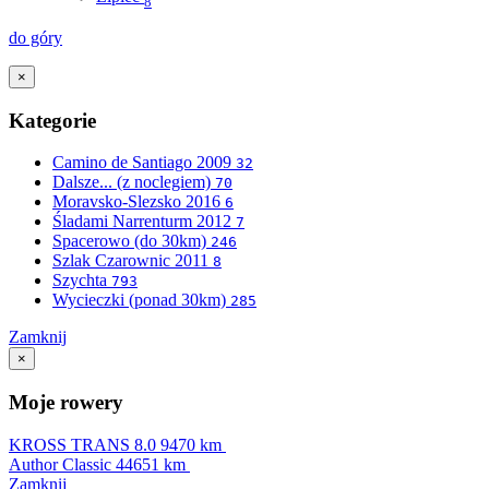
8
do góry
×
Kategorie
Camino de Santiago 2009
32
Dalsze... (z noclegiem)
70
Moravsko-Slezsko 2016
6
Śladami Narrenturm 2012
7
Spacerowo (do 30km)
246
Szlak Czarownic 2011
8
Szychta
793
Wycieczki (ponad 30km)
285
Zamknij
×
Moje rowery
KROSS TRANS 8.0
9470 km
Author Classic
44651 km
Zamknij