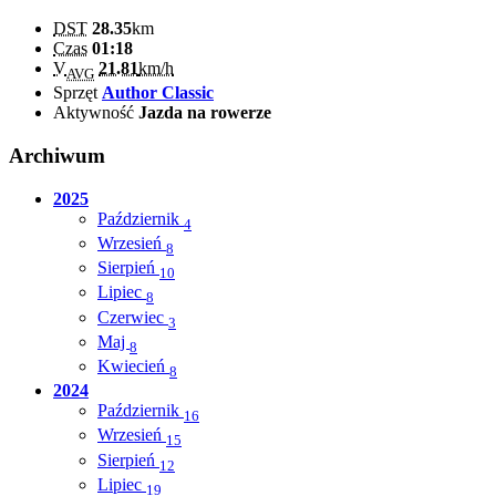
DST
28.35
km
Czas
01:18
V
21.81
km/h
AVG
Sprzęt
Author Classic
Aktywność
Jazda na rowerze
Archiwum
2025
Październik
4
Wrzesień
8
Sierpień
10
Lipiec
8
Czerwiec
3
Maj
8
Kwiecień
8
2024
Październik
16
Wrzesień
15
Sierpień
12
Lipiec
19