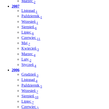
Marzec
2
2007
Listopad
1
Październik
1
Wrzesień
1
Sierpień
6
Lipiec
6
Czerwiec
11
Maj
7
Kwiecień
3
Marzec
4
Luty
2
Styczeń
4
2006
Grudzień
3
Listopad
4
Październik
5
Wrzesień
7
Sierpień
10
Lipiec
7
Czerwiec
5