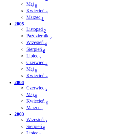
Maj
6
Kwiecień
4
Marzec
1
2005
Listopad
2
Październik
5
Wrzesień
4
Sierpień
6
Lipiec
7
Czerwiec
4
Maj
6
Kwiecień
4
2004
Czerwiec
2
Maj
8
Kwiecień
8
Marzec
7
2003
Wrzesień
3
Sierpień
8
Lipiec