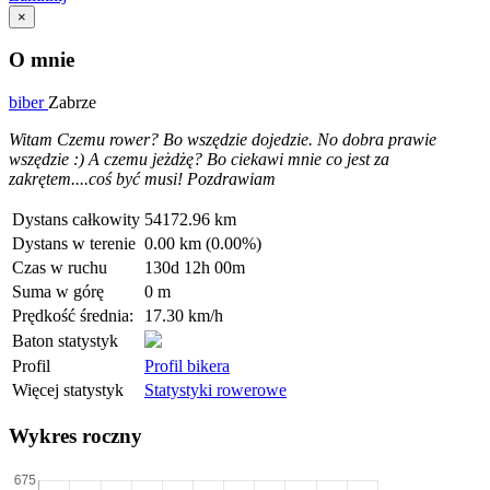
×
O mnie
biber
Zabrze
Witam Czemu rower? Bo wszędzie dojedzie. No dobra prawie
wszędzie :) A czemu jeżdżę? Bo ciekawi mnie co jest za
zakrętem....coś być musi! Pozdrawiam
Dystans całkowity
54172.96 km
Dystans w terenie
0.00 km (0.00%)
Czas w ruchu
130d 12h 00m
Suma w górę
0 m
Prędkość średnia:
17.30 km/h
Baton statystyk
Profil
Profil bikera
Więcej statystyk
Statystyki rowerowe
Wykres roczny