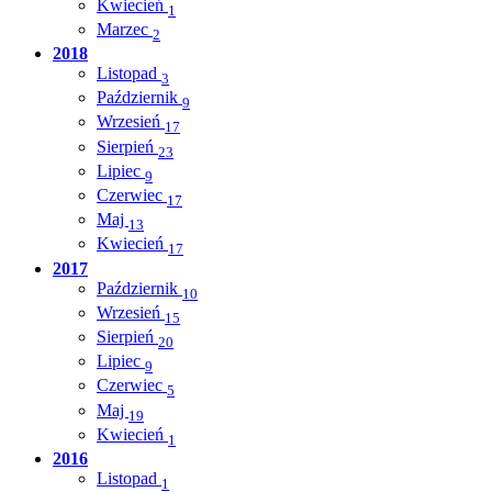
Kwiecień
1
Marzec
2
2018
Listopad
3
Październik
9
Wrzesień
17
Sierpień
23
Lipiec
9
Czerwiec
17
Maj
13
Kwiecień
17
2017
Październik
10
Wrzesień
15
Sierpień
20
Lipiec
9
Czerwiec
5
Maj
19
Kwiecień
1
2016
Listopad
1