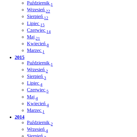
Październik
1
Wrzesień
22
Sierpień
12
Lipiec
15
Czerwiec
14
Maj
21
Kwiecień
8
Marzec
1
2015
Październik
1
Wrzesień
2
Sierpień
3
Lipiec
4
Czerwiec
5
Maj
4
Kwiecień
4
Marzec
1
2014
Październik
2
Wrzesień
4
Sierpień