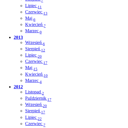
7
Lipiec
11
Czerwiec
13
Maj
6
Kwiecień
7
Marzec
9
2013
Wrzesień
6
Sierpień
12
Lipiec
20
Czerwiec
17
Maj
15
Kwiecień
10
Marzec
4
2012
Listopad
2
Październik
17
Wrzesień
20
Sierpień
17
Lipiec
22
Czerwiec
7