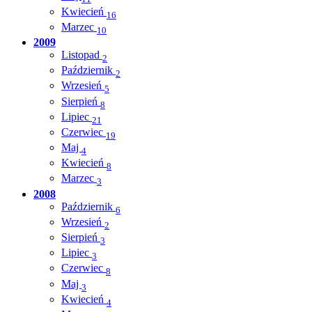
Kwiecień
16
Marzec
10
2009
Listopad
2
Październik
2
Wrzesień
5
Sierpień
8
Lipiec
21
Czerwiec
19
Maj
4
Kwiecień
8
Marzec
3
2008
Październik
6
Wrzesień
2
Sierpień
3
Lipiec
3
Czerwiec
8
Maj
3
Kwiecień
4