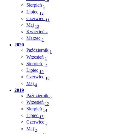
Sierpień
1
Lipiec
12
Czerwiec
11
Maj
12
Kwiecień
4
Marzec
2
2020
Październik
1
Wrzesień
1
Sierpień
12
Lipiec
19
Czerwiec
10
Maj
4
2019
Październik
5
Wrzesień
12
Sierpień
14
Lipiec
15
Czerwiec
5
Maj
2