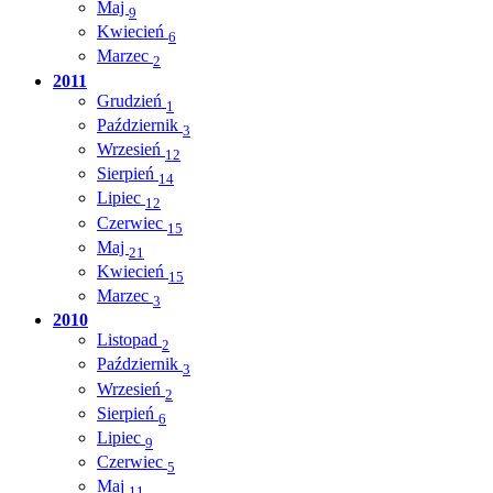
Maj
9
Kwiecień
6
Marzec
2
2011
Grudzień
1
Październik
3
Wrzesień
12
Sierpień
14
Lipiec
12
Czerwiec
15
Maj
21
Kwiecień
15
Marzec
3
2010
Listopad
2
Październik
3
Wrzesień
2
Sierpień
6
Lipiec
9
Czerwiec
5
Maj
11