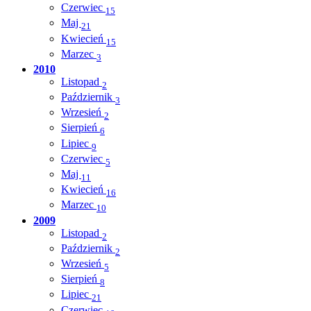
Czerwiec
15
Maj
21
Kwiecień
15
Marzec
3
2010
Listopad
2
Październik
3
Wrzesień
2
Sierpień
6
Lipiec
9
Czerwiec
5
Maj
11
Kwiecień
16
Marzec
10
2009
Listopad
2
Październik
2
Wrzesień
5
Sierpień
8
Lipiec
21
Czerwiec