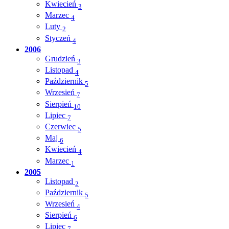
Kwiecień
3
Marzec
4
Luty
2
Styczeń
4
2006
Grudzień
3
Listopad
4
Październik
5
Wrzesień
7
Sierpień
10
Lipiec
7
Czerwiec
5
Maj
6
Kwiecień
4
Marzec
1
2005
Listopad
2
Październik
5
Wrzesień
4
Sierpień
6
Lipiec