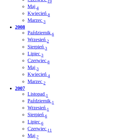
19
Maj
4
Kwiecień
8
Marzec
3
2008
Październik
6
Wrzesień
2
Sierpień
3
Lipiec
3
Czerwiec
8
Maj
3
Kwiecień
4
Marzec
2
2007
Listopad
1
Październik
1
Wrzesień
1
Sierpień
6
Lipiec
6
Czerwiec
11
Maj
7