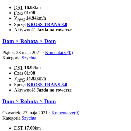
DST
16.93
km
Czas
01:08
V
14.94
km/h
AVG
Sprzęt
KROSS TRANS 8.0
Aktywność
Jazda na rowerze
Dom > Robota > Dom
Piątek, 28 maja 2021 ·
Komentarze(0)
Kategoria
Szychta
DST
16.92
km
Czas
01:08
V
14.93
km/h
AVG
Sprzęt
KROSS TRANS 8.0
Aktywność
Jazda na rowerze
Dom > Robota > Dom
Czwartek, 27 maja 2021 ·
Komentarze(0)
Kategoria
Szychta
DST
17.00
km