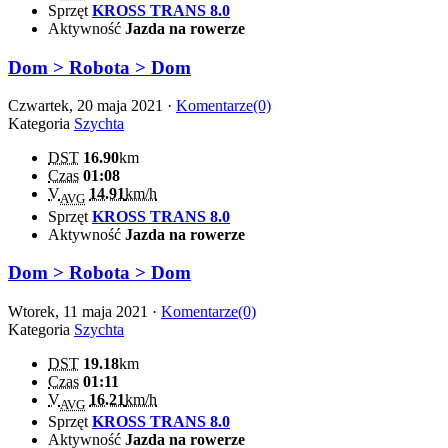
Sprzęt
KROSS TRANS 8.0
Aktywność
Jazda na rowerze
Dom > Robota > Dom
Czwartek, 20 maja 2021 ·
Komentarze(0)
Kategoria
Szychta
DST
16.90
km
Czas
01:08
V
14.91
km/h
AVG
Sprzęt
KROSS TRANS 8.0
Aktywność
Jazda na rowerze
Dom > Robota > Dom
Wtorek, 11 maja 2021 ·
Komentarze(0)
Kategoria
Szychta
DST
19.18
km
Czas
01:11
V
16.21
km/h
AVG
Sprzęt
KROSS TRANS 8.0
Aktywność
Jazda na rowerze