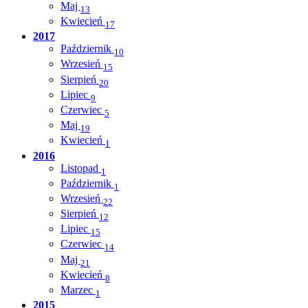
Maj
13
Kwiecień
17
2017
Październik
10
Wrzesień
15
Sierpień
20
Lipiec
9
Czerwiec
5
Maj
19
Kwiecień
1
2016
Listopad
1
Październik
1
Wrzesień
22
Sierpień
12
Lipiec
15
Czerwiec
14
Maj
21
Kwiecień
8
Marzec
1
2015