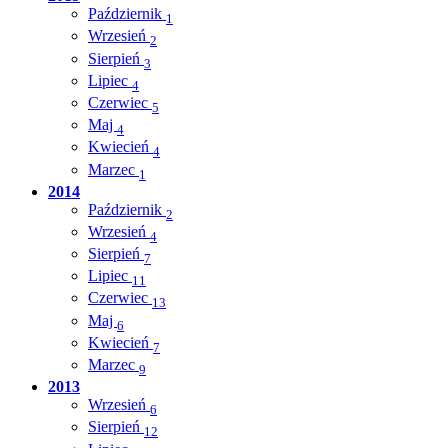
Październik
1
Wrzesień
2
Sierpień
3
Lipiec
4
Czerwiec
5
Maj
4
Kwiecień
4
Marzec
1
2014
Październik
2
Wrzesień
4
Sierpień
7
Lipiec
11
Czerwiec
13
Maj
6
Kwiecień
7
Marzec
9
2013
Wrzesień
6
Sierpień
12