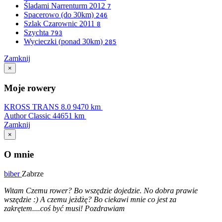
Śladami Narrenturm 2012
7
Spacerowo (do 30km)
246
Szlak Czarownic 2011
8
Szychta
793
Wycieczki (ponad 30km)
285
Zamknij
×
Moje rowery
KROSS TRANS 8.0
9470 km
Author Classic
44651 km
Zamknij
×
O mnie
biber
Zabrze
Witam Czemu rower? Bo wszędzie dojedzie. No dobra prawie
wszędzie :) A czemu jeżdżę? Bo ciekawi mnie co jest za
zakrętem....coś być musi! Pozdrawiam