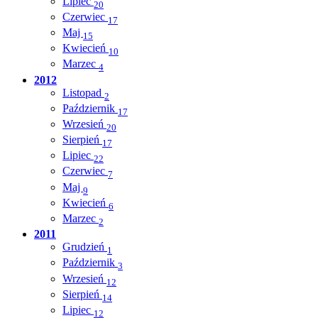
Lipiec
20
Czerwiec
17
Maj
15
Kwiecień
10
Marzec
4
2012
Listopad
2
Październik
17
Wrzesień
20
Sierpień
17
Lipiec
22
Czerwiec
7
Maj
9
Kwiecień
6
Marzec
2
2011
Grudzień
1
Październik
3
Wrzesień
12
Sierpień
14
Lipiec
12