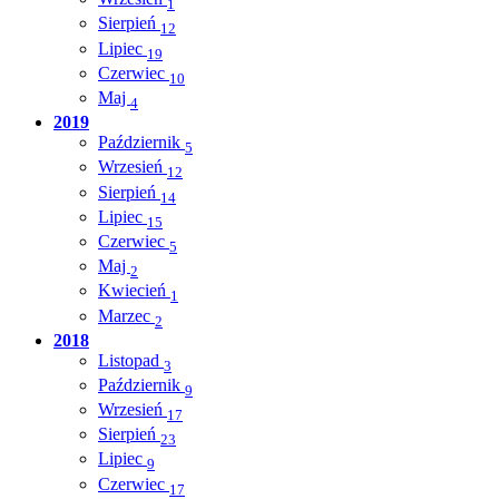
1
Sierpień
12
Lipiec
19
Czerwiec
10
Maj
4
2019
Październik
5
Wrzesień
12
Sierpień
14
Lipiec
15
Czerwiec
5
Maj
2
Kwiecień
1
Marzec
2
2018
Listopad
3
Październik
9
Wrzesień
17
Sierpień
23
Lipiec
9
Czerwiec
17