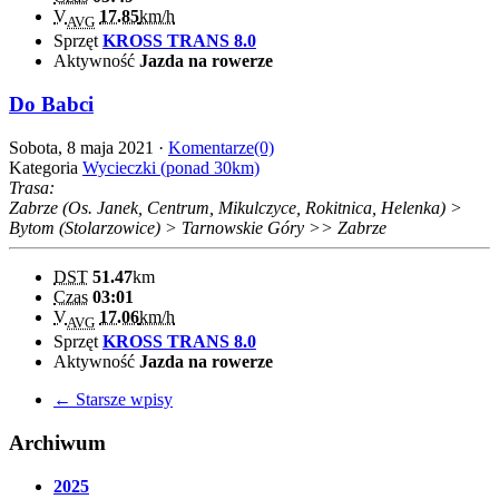
V
17.85
km/h
AVG
Sprzęt
KROSS TRANS 8.0
Aktywność
Jazda na rowerze
Do Babci
Sobota, 8 maja 2021 ·
Komentarze(0)
Kategoria
Wycieczki (ponad 30km)
Trasa:
Zabrze (Os. Janek, Centrum, Mikulczyce, Rokitnica, Helenka) >
Bytom (Stolarzowice) > Tarnowskie Góry >> Zabrze
DST
51.47
km
Czas
03:01
V
17.06
km/h
AVG
Sprzęt
KROSS TRANS 8.0
Aktywność
Jazda na rowerze
← Starsze wpisy
Archiwum
2025