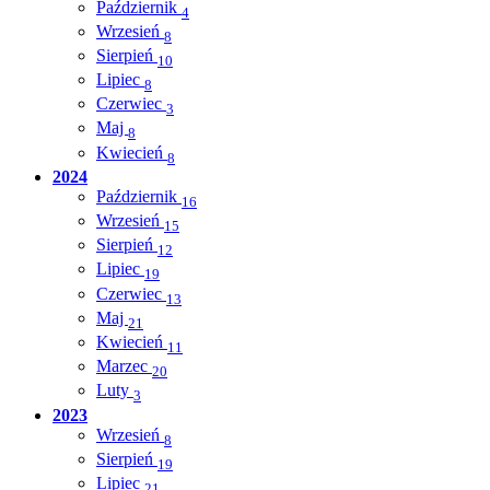
Październik
4
Wrzesień
8
Sierpień
10
Lipiec
8
Czerwiec
3
Maj
8
Kwiecień
8
2024
Październik
16
Wrzesień
15
Sierpień
12
Lipiec
19
Czerwiec
13
Maj
21
Kwiecień
11
Marzec
20
Luty
3
2023
Wrzesień
8
Sierpień
19
Lipiec
21