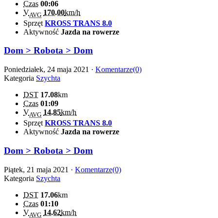
Czas
00:06
V
170.00
km/h
AVG
Sprzęt
KROSS TRANS 8.0
Aktywność
Jazda na rowerze
Dom > Robota > Dom
Poniedziałek, 24 maja 2021 ·
Komentarze(0)
Kategoria
Szychta
DST
17.08
km
Czas
01:09
V
14.85
km/h
AVG
Sprzęt
KROSS TRANS 8.0
Aktywność
Jazda na rowerze
Dom > Robota > Dom
Piątek, 21 maja 2021 ·
Komentarze(0)
Kategoria
Szychta
DST
17.06
km
Czas
01:10
V
14.62
km/h
AVG