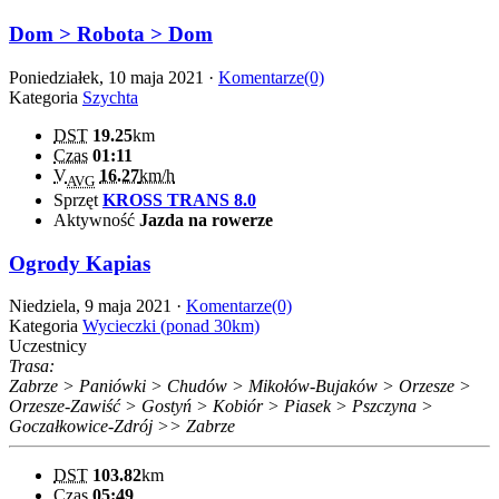
Dom > Robota > Dom
Poniedziałek, 10 maja 2021 ·
Komentarze(0)
Kategoria
Szychta
DST
19.25
km
Czas
01:11
V
16.27
km/h
AVG
Sprzęt
KROSS TRANS 8.0
Aktywność
Jazda na rowerze
Ogrody Kapias
Niedziela, 9 maja 2021 ·
Komentarze(0)
Kategoria
Wycieczki (ponad 30km)
Uczestnicy
Trasa:
Zabrze > Paniówki > Chudów > Mikołów-Bujaków > Orzesze >
Orzesze-Zawiść > Gostyń > Kobiór > Piasek > Pszczyna >
Goczałkowice-Zdrój >> Zabrze
DST
103.82
km
Czas
05:49