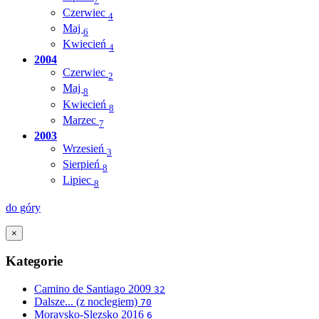
7
Czerwiec
4
Maj
6
Kwiecień
4
2004
Czerwiec
2
Maj
8
Kwiecień
8
Marzec
7
2003
Wrzesień
3
Sierpień
8
Lipiec
8
do góry
×
Kategorie
Camino de Santiago 2009
32
Dalsze... (z noclegiem)
70
Moravsko-Slezsko 2016
6