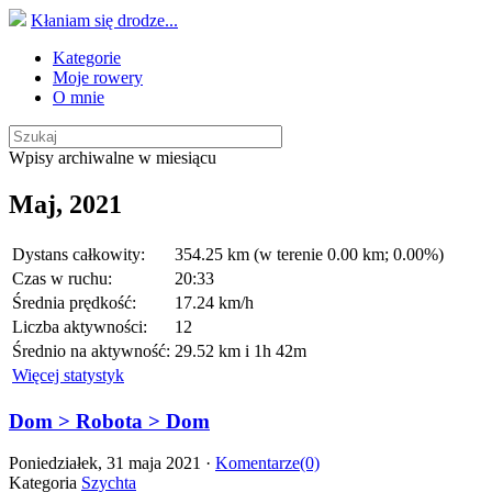
Kłaniam się drodze...
Kategorie
Moje rowery
O mnie
Wpisy archiwalne w miesiącu
Maj, 2021
Dystans całkowity:
354.25 km (w terenie 0.00 km; 0.00%)
Czas w ruchu:
20:33
Średnia prędkość:
17.24 km/h
Liczba aktywności:
12
Średnio na aktywność:
29.52 km i 1h 42m
Więcej statystyk
Dom > Robota > Dom
Poniedziałek, 31 maja 2021 ·
Komentarze(0)
Kategoria
Szychta