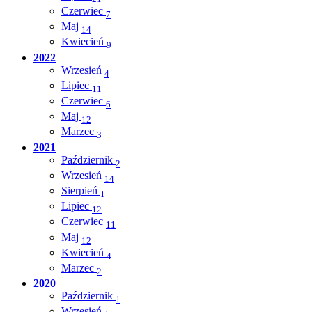
Czerwiec
7
Maj
14
Kwiecień
9
2022
Wrzesień
4
Lipiec
11
Czerwiec
6
Maj
12
Marzec
3
2021
Październik
2
Wrzesień
14
Sierpień
1
Lipiec
12
Czerwiec
11
Maj
12
Kwiecień
4
Marzec
2
2020
Październik
1
Wrzesień