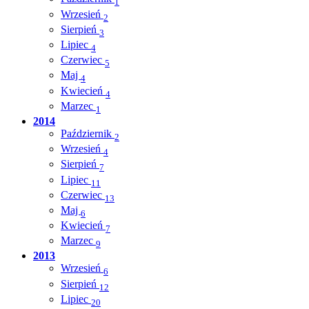
1
Wrzesień
2
Sierpień
3
Lipiec
4
Czerwiec
5
Maj
4
Kwiecień
4
Marzec
1
2014
Październik
2
Wrzesień
4
Sierpień
7
Lipiec
11
Czerwiec
13
Maj
6
Kwiecień
7
Marzec
9
2013
Wrzesień
6
Sierpień
12
Lipiec
20