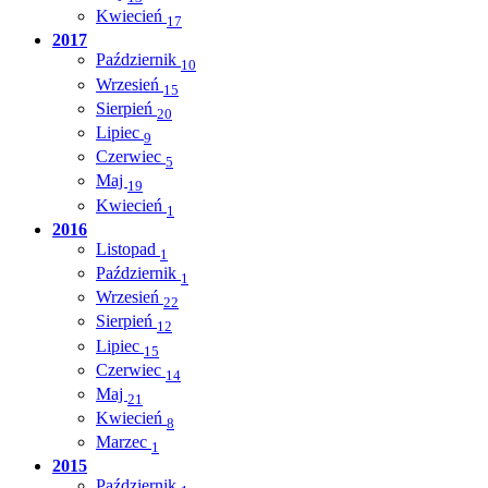
Kwiecień
17
2017
Październik
10
Wrzesień
15
Sierpień
20
Lipiec
9
Czerwiec
5
Maj
19
Kwiecień
1
2016
Listopad
1
Październik
1
Wrzesień
22
Sierpień
12
Lipiec
15
Czerwiec
14
Maj
21
Kwiecień
8
Marzec
1
2015
Październik