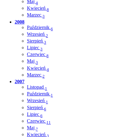
Maj
4
Kwiecień
8
Marzec
3
2008
Październik
6
Wrzesień
2
Sierpień
3
Lipiec
3
Czerwiec
8
Maj
3
Kwiecień
4
Marzec
2
2007
Listopad
1
Październik
1
Wrzesień
1
Sierpień
6
Lipiec
6
Czerwiec
11
Maj
7
Kwiecień
3