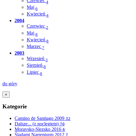
Czerwiec
4
Maj
6
Kwiecień
4
2004
Czerwiec
2
Maj
8
Kwiecień
8
Marzec
7
2003
Wrzesień
3
Sierpień
8
Lipiec
8
do góry
×
Kategorie
Camino de Santiago 2009
32
Dalsze... (z noclegiem)
70
Moravsko-Slezsko 2016
6
Śladami Narrenturm 2012
7