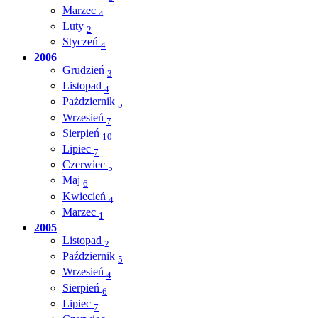
Marzec
4
Luty
2
Styczeń
4
2006
Grudzień
3
Listopad
4
Październik
5
Wrzesień
7
Sierpień
10
Lipiec
7
Czerwiec
5
Maj
6
Kwiecień
4
Marzec
1
2005
Listopad
2
Październik
5
Wrzesień
4
Sierpień
6
Lipiec
7