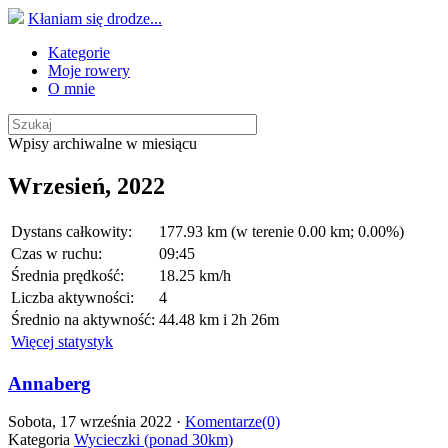
Kłaniam się drodze...
Kategorie
Moje rowery
O mnie
Wpisy archiwalne w miesiącu
Wrzesień, 2022
Dystans całkowity:
177.93 km (w terenie 0.00 km; 0.00%)
Czas w ruchu:
09:45
Średnia prędkość:
18.25 km/h
Liczba aktywności:
4
Średnio na aktywność:
44.48 km i 2h 26m
Więcej statystyk
Annaberg
Sobota, 17 września 2022 ·
Komentarze(0)
Kategoria
Wycieczki (ponad 30km)