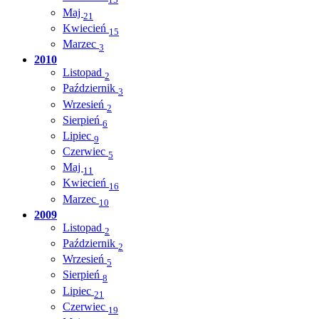
15
Maj
21
Kwiecień
15
Marzec
3
2010
Listopad
2
Październik
3
Wrzesień
2
Sierpień
6
Lipiec
9
Czerwiec
5
Maj
11
Kwiecień
16
Marzec
10
2009
Listopad
2
Październik
2
Wrzesień
5
Sierpień
8
Lipiec
21
Czerwiec
19