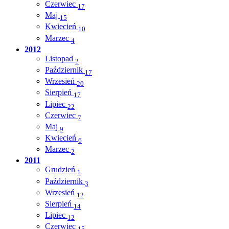
Czerwiec
17
Maj
15
Kwiecień
10
Marzec
4
2012
Listopad
2
Październik
17
Wrzesień
20
Sierpień
17
Lipiec
22
Czerwiec
7
Maj
9
Kwiecień
6
Marzec
2
2011
Grudzień
1
Październik
3
Wrzesień
12
Sierpień
14
Lipiec
12
Czerwiec