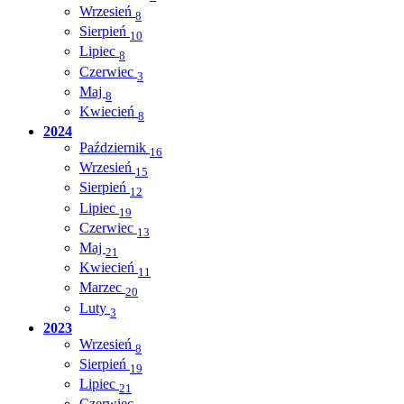
Wrzesień
8
Sierpień
10
Lipiec
8
Czerwiec
3
Maj
8
Kwiecień
8
2024
Październik
16
Wrzesień
15
Sierpień
12
Lipiec
19
Czerwiec
13
Maj
21
Kwiecień
11
Marzec
20
Luty
3
2023
Wrzesień
8
Sierpień
19
Lipiec
21
Czerwiec