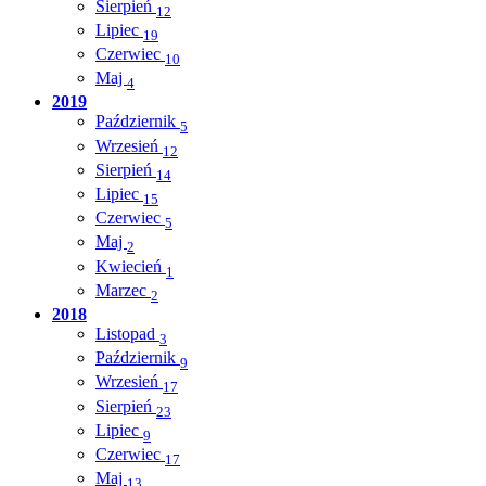
Sierpień
12
Lipiec
19
Czerwiec
10
Maj
4
2019
Październik
5
Wrzesień
12
Sierpień
14
Lipiec
15
Czerwiec
5
Maj
2
Kwiecień
1
Marzec
2
2018
Listopad
3
Październik
9
Wrzesień
17
Sierpień
23
Lipiec
9
Czerwiec
17
Maj
13