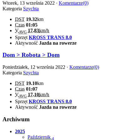
Wtorek, 13 września 2022 ·
Komentarze(0)
Kategoria
Szychta
DST
19.32
km
Czas
01:05
V
17.83
km/h
AVG
Sprzęt
KROSS TRANS 8.0
Aktywność
Jazda na rowerze
Dom > Robota > Dom
Poniedziałek, 12 września 2022 ·
Komentarze(0)
Kategoria
Szychta
DST
19.10
km
Czas
01:07
V
17.10
km/h
AVG
Sprzęt
KROSS TRANS 8.0
Aktywność
Jazda na rowerze
Archiwum
2025
Październik
4