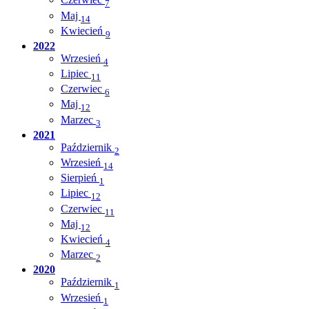
7
Maj
14
Kwiecień
9
2022
Wrzesień
4
Lipiec
11
Czerwiec
6
Maj
12
Marzec
3
2021
Październik
2
Wrzesień
14
Sierpień
1
Lipiec
12
Czerwiec
11
Maj
12
Kwiecień
4
Marzec
2
2020
Październik
1
Wrzesień
1