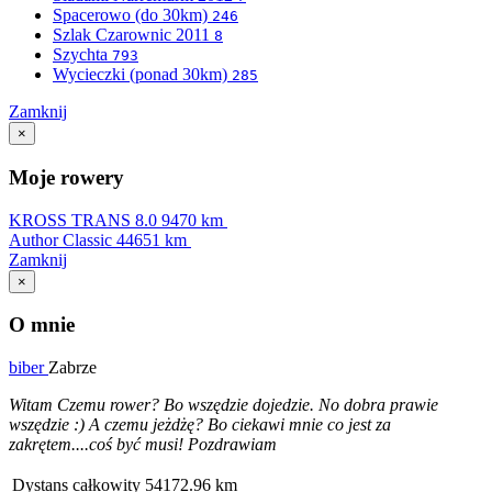
Spacerowo (do 30km)
246
Szlak Czarownic 2011
8
Szychta
793
Wycieczki (ponad 30km)
285
Zamknij
×
Moje rowery
KROSS TRANS 8.0
9470 km
Author Classic
44651 km
Zamknij
×
O mnie
biber
Zabrze
Witam Czemu rower? Bo wszędzie dojedzie. No dobra prawie
wszędzie :) A czemu jeżdżę? Bo ciekawi mnie co jest za
zakrętem....coś być musi! Pozdrawiam
Dystans całkowity
54172.96 km