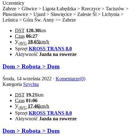
Uczestnicy
Zabrze > Gliwice > Ligota Łabędzka > Rzeczyce > Taciszów >
Pławniowice > Ujazd > Sławięcice > Zalesie Śl > Lichynia >
Leśnica > Góra Św. Anny >> Zabrze
DST
120.30
km
Czas
06:27
V
18.65
km/h
AVG
Sprzęt
KROSS TRANS 8.0
Aktywność
Jazda na rowerze
Dom > Robota > Dom
Środa, 14 września 2022 ·
Komentarze(0)
Kategoria
Szychta
DST
19.21
km
Czas
01:06
V
17.46
km/h
AVG
Sprzęt
KROSS TRANS 8.0
Aktywność
Jazda na rowerze
Dom > Robota > Dom