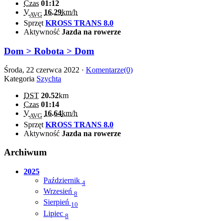
Czas
01:12
V
16.29
km/h
AVG
Sprzęt
KROSS TRANS 8.0
Aktywność
Jazda na rowerze
Dom > Robota > Dom
Środa, 22 czerwca 2022 ·
Komentarze(0)
Kategoria
Szychta
DST
20.52
km
Czas
01:14
V
16.64
km/h
AVG
Sprzęt
KROSS TRANS 8.0
Aktywność
Jazda na rowerze
Archiwum
2025
Październik
4
Wrzesień
8
Sierpień
10
Lipiec
8