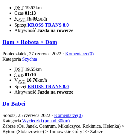
DST
19.52
km
Czas
01:13
V
16.04
km/h
AVG
Sprzęt
KROSS TRANS 8.0
Aktywność
Jazda na rowerze
Dom > Robota > Dom
Poniedziałek, 27 czerwca 2022 ·
Komentarze(0)
Kategoria
Szychta
DST
19.55
km
Czas
01:10
V
16.76
km/h
AVG
Sprzęt
KROSS TRANS 8.0
Aktywność
Jazda na rowerze
Do Babci
Sobota, 25 czerwca 2022 ·
Komentarze(0)
Kategoria
Wycieczki (ponad 30km)
Zabrze (Os. Janek, Centrum, Mikulczyce, Rokitnica, Helenka) >
Bytom (Stolarzowice) > Tarnowskie Góry >> Zabrze