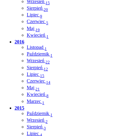
Wrzesień
15
Sierpień
20
Lipiec
9
Czerwiec
5
Maj
19
Kwiecień
1
2016
Listopad
1
Październik
1
Wrzesień
22
Sierpień
12
Lipiec
15
Czerwiec
14
Maj
21
Kwiecień
8
Marzec
1
2015
Październik
1
Wrzesień
2
Sierpień
3
Lipiec
4