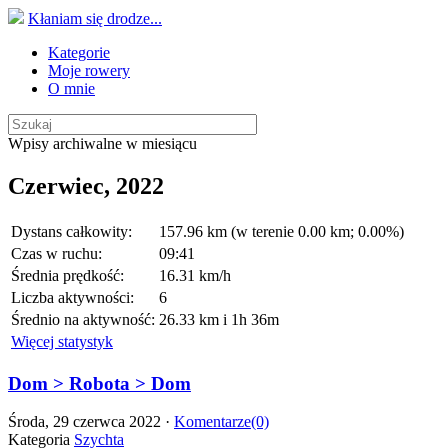
Kłaniam się drodze...
Kategorie
Moje rowery
O mnie
Wpisy archiwalne w miesiącu
Czerwiec, 2022
Dystans całkowity:
157.96 km (w terenie 0.00 km; 0.00%)
Czas w ruchu:
09:41
Średnia prędkość:
16.31 km/h
Liczba aktywności:
6
Średnio na aktywność:
26.33 km i 1h 36m
Więcej statystyk
Dom > Robota > Dom
Środa, 29 czerwca 2022 ·
Komentarze(0)
Kategoria
Szychta