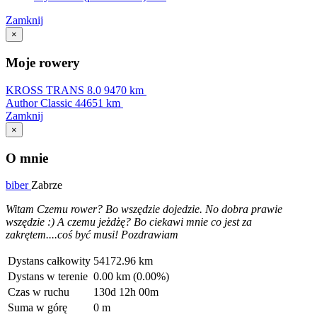
Zamknij
×
Moje rowery
KROSS TRANS 8.0
9470 km
Author Classic
44651 km
Zamknij
×
O mnie
biber
Zabrze
Witam Czemu rower? Bo wszędzie dojedzie. No dobra prawie
wszędzie :) A czemu jeżdżę? Bo ciekawi mnie co jest za
zakrętem....coś być musi! Pozdrawiam
Dystans całkowity
54172.96 km
Dystans w terenie
0.00 km (0.00%)
Czas w ruchu
130d 12h 00m
Suma w górę
0 m