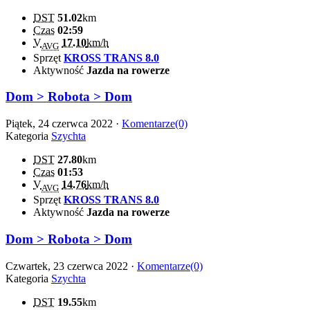
DST
51.02
km
Czas
02:59
V
17.10
km/h
AVG
Sprzęt
KROSS TRANS 8.0
Aktywność
Jazda na rowerze
Dom > Robota > Dom
Piątek, 24 czerwca 2022 ·
Komentarze(0)
Kategoria
Szychta
DST
27.80
km
Czas
01:53
V
14.76
km/h
AVG
Sprzęt
KROSS TRANS 8.0
Aktywność
Jazda na rowerze
Dom > Robota > Dom
Czwartek, 23 czerwca 2022 ·
Komentarze(0)
Kategoria
Szychta
DST
19.55
km