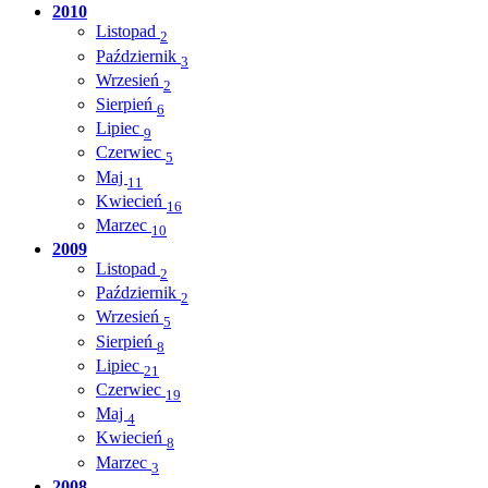
2010
Listopad
2
Październik
3
Wrzesień
2
Sierpień
6
Lipiec
9
Czerwiec
5
Maj
11
Kwiecień
16
Marzec
10
2009
Listopad
2
Październik
2
Wrzesień
5
Sierpień
8
Lipiec
21
Czerwiec
19
Maj
4
Kwiecień
8
Marzec
3
2008