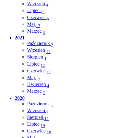
Wrzesień
4
Lipiec
11
Czerwiec
6
Maj
12
Marzec
3
2021
Październik
2
Wrzesień
14
Sierpień
1
Lipiec
12
Czerwiec
11
Maj
12
Kwiecień
4
Marzec
2
2020
Październik
1
Wrzesień
1
Sierpień
12
Lipiec
19
Czerwiec
10
Maj