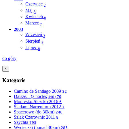
Czerwiec
2
Maj
8
Kwiecień
8
Marzec
7
2003
Wrzesień
3
Sierpień
8
Lipiec
8
do góry
×
Kategorie
Camino de Santiago 2009
32
Dalsze... (z noclegiem)
70
Moravsko-Slezsko 2016
6
Śladami Narrenturm 2012
7
Spacerowo (do 30km)
246
Szlak Czarownic 2011
8
Szychta
793
Wycieczki (ponad 30km)
285