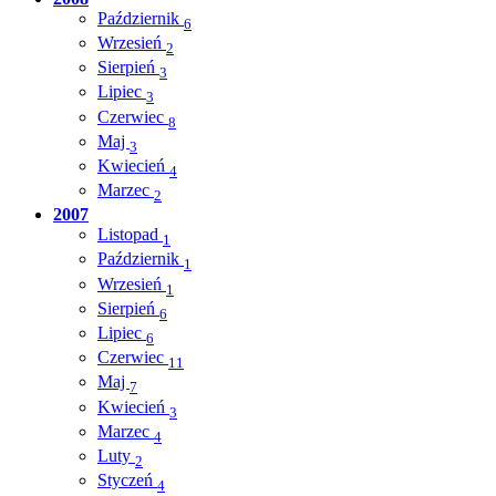
Październik
6
Wrzesień
2
Sierpień
3
Lipiec
3
Czerwiec
8
Maj
3
Kwiecień
4
Marzec
2
2007
Listopad
1
Październik
1
Wrzesień
1
Sierpień
6
Lipiec
6
Czerwiec
11
Maj
7
Kwiecień
3
Marzec
4
Luty
2
Styczeń
4