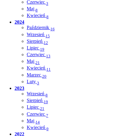
Czerwiec
3
Maj
8
Kwiecień
8
2024
Październik
16
Wrzesień
15
Sierpień
12
Lipiec
19
Czerwiec
13
Maj
21
Kwiecień
11
Marzec
20
Luty
3
2023
Wrzesień
8
Sierpień
19
Lipiec
21
Czerwiec
7
Maj
14
Kwiecień
9
2022