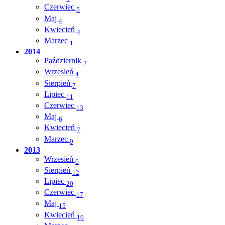
Czerwiec
5
Maj
4
Kwiecień
4
Marzec
1
2014
Październik
2
Wrzesień
4
Sierpień
7
Lipiec
11
Czerwiec
13
Maj
6
Kwiecień
7
Marzec
9
2013
Wrzesień
6
Sierpień
12
Lipiec
20
Czerwiec
17
Maj
15
Kwiecień
10