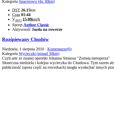
Kategoria
Spacerowo (do 30km)
DST
26.15
km
Czas
01:44
V
15.09
km/h
AVG
Sprzęt
Author Classic
Aktywność
Jazda na rowerze
Rozśpiewany Chudów
Niedziela, 1 sierpnia 2010 ·
Komentarze(0)
Kategoria
Wycieczki (ponad 30km)
Czyli arie ze znanej operetki Johanna Straussa "Zemsta nietoperza"
Słoneczna niedziela i kolejna wycieczka do Chudowa. Tym razem aby p
publiczność (spora część na rowerkach) mogła wysłuchać innych prze