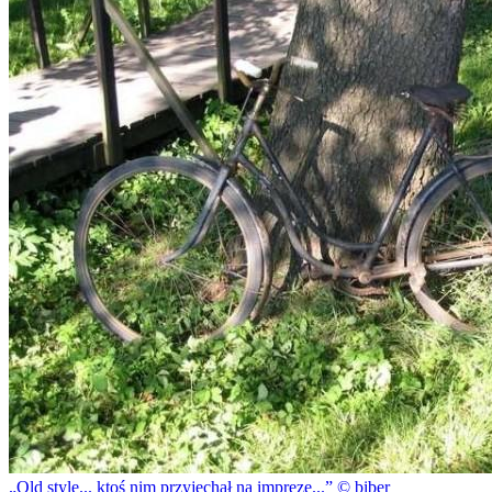
Old style... ktoś nim przyjechał na imprezę...
© biber