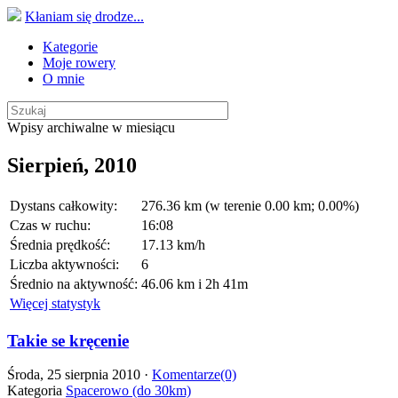
Kłaniam się drodze...
Kategorie
Moje rowery
O mnie
Wpisy archiwalne w miesiącu
Sierpień, 2010
Dystans całkowity:
276.36 km (w terenie 0.00 km; 0.00%)
Czas w ruchu:
16:08
Średnia prędkość:
17.13 km/h
Liczba aktywności:
6
Średnio na aktywność:
46.06 km i 2h 41m
Więcej statystyk
Takie se kręcenie
Środa, 25 sierpnia 2010 ·
Komentarze(0)
Kategoria
Spacerowo (do 30km)