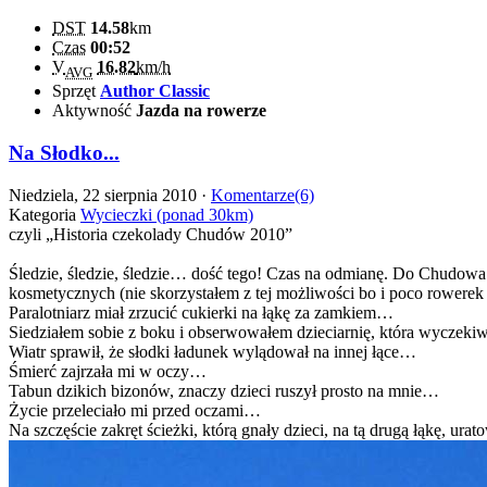
DST
14.58
km
Czas
00:52
V
16.82
km/h
AVG
Sprzęt
Author Classic
Aktywność
Jazda na rowerze
Na Słodko...
Niedziela, 22 sierpnia 2010 ·
Komentarze(6)
Kategoria
Wycieczki (ponad 30km)
czyli „Historia czekolady Chudów 2010”
Śledzie, śledzie, śledzie… dość tego! Czas na odmianę. Do Chudowa! 
kosmetycznych (nie skorzystałem z tej możliwości bo i poco rowerek 
Paralotniarz miał zrzucić cukierki na łąkę za zamkiem…
Siedziałem sobie z boku i obserwowałem dzieciarnię, która wyczeki
Wiatr sprawił, że słodki ładunek wylądował na innej łące…
Śmierć zajrzała mi w oczy…
Tabun dzikich bizonów, znaczy dzieci ruszył prosto na mnie…
Życie przeleciało mi przed oczami…
Na szczęście zakręt ścieżki, którą gnały dzieci, na tą drugą łąkę,