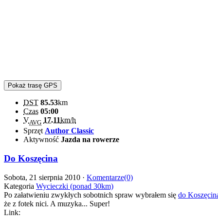
Pokaż trasę GPS
DST
85.53
km
Czas
05:00
V
17.11
km/h
AVG
Sprzęt
Author Classic
Aktywność
Jazda na rowerze
Do Koszęcina
Sobota, 21 sierpnia 2010 ·
Komentarze(0)
Kategoria
Wycieczki (ponad 30km)
Po załatwieniu zwykłych sobotnich spraw wybrałem się
do Koszęcin
że z fotek nici. A muzyka... Super!
Link: