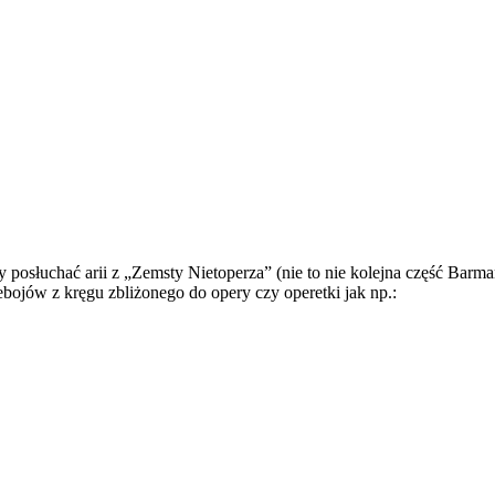
osłuchać arii z „Zemsty Nietoperza” (nie to nie kolejna część Barman
bojów z kręgu zbliżonego do opery czy operetki jak np.: