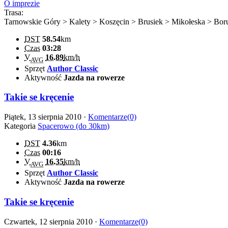
O imprezie
Trasa:
Tarnowskie Góry > Kalety > Koszęcin > Brusiek > Mikołeska > Bo
DST
58.54
km
Czas
03:28
V
16.89
km/h
AVG
Sprzęt
Author Classic
Aktywność
Jazda na rowerze
Takie se kręcenie
Piątek, 13 sierpnia 2010 ·
Komentarze(0)
Kategoria
Spacerowo (do 30km)
DST
4.36
km
Czas
00:16
V
16.35
km/h
AVG
Sprzęt
Author Classic
Aktywność
Jazda na rowerze
Takie se kręcenie
Czwartek, 12 sierpnia 2010 ·
Komentarze(0)