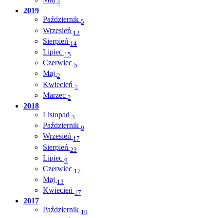
4
2019
Październik
5
Wrzesień
12
Sierpień
14
Lipiec
15
Czerwiec
5
Maj
2
Kwiecień
1
Marzec
2
2018
Listopad
3
Październik
9
Wrzesień
17
Sierpień
23
Lipiec
9
Czerwiec
17
Maj
13
Kwiecień
17
2017
Październik
10