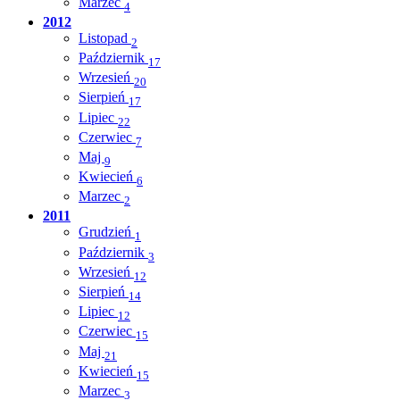
Marzec
4
2012
Listopad
2
Październik
17
Wrzesień
20
Sierpień
17
Lipiec
22
Czerwiec
7
Maj
9
Kwiecień
6
Marzec
2
2011
Grudzień
1
Październik
3
Wrzesień
12
Sierpień
14
Lipiec
12
Czerwiec
15
Maj
21
Kwiecień
15
Marzec
3