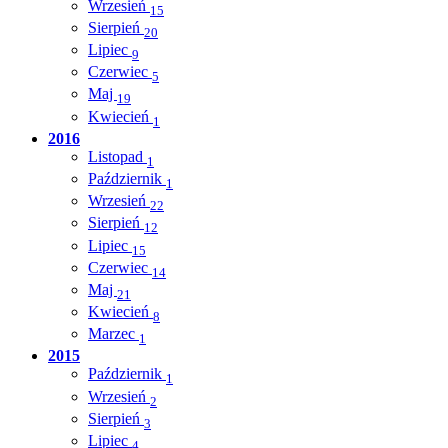
Wrzesień
15
Sierpień
20
Lipiec
9
Czerwiec
5
Maj
19
Kwiecień
1
2016
Listopad
1
Październik
1
Wrzesień
22
Sierpień
12
Lipiec
15
Czerwiec
14
Maj
21
Kwiecień
8
Marzec
1
2015
Październik
1
Wrzesień
2
Sierpień
3
Lipiec
4