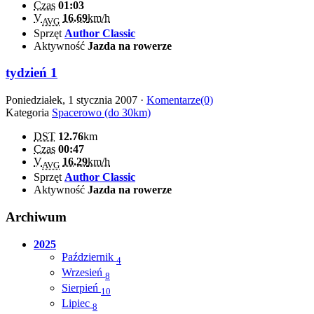
Czas
01:03
V
16.69
km/h
AVG
Sprzęt
Author Classic
Aktywność
Jazda na rowerze
tydzień 1
Poniedziałek, 1 stycznia 2007 ·
Komentarze(0)
Kategoria
Spacerowo (do 30km)
DST
12.76
km
Czas
00:47
V
16.29
km/h
AVG
Sprzęt
Author Classic
Aktywność
Jazda na rowerze
Archiwum
2025
Październik
4
Wrzesień
8
Sierpień
10
Lipiec
8