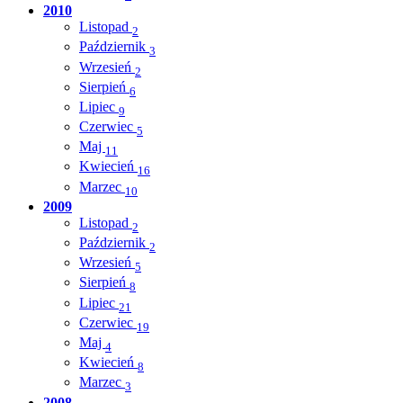
2010
Listopad
2
Październik
3
Wrzesień
2
Sierpień
6
Lipiec
9
Czerwiec
5
Maj
11
Kwiecień
16
Marzec
10
2009
Listopad
2
Październik
2
Wrzesień
5
Sierpień
8
Lipiec
21
Czerwiec
19
Maj
4
Kwiecień
8
Marzec
3
2008