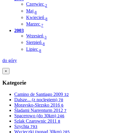
Czerwiec
2
Maj
8
Kwiecień
8
Marzec
7
2003
Wrzesień
3
Sierpień
8
Lipiec
8
do góry
×
Kategorie
Camino de Santiago 2009
32
Dalsze... (z noclegiem)
70
Moravsko-Slezsko 2016
6
Śladami Narrenturm 2012
7
Spacerowo (do 30km)
246
Szlak Czarownic 2011
8
Szychta
793
Wycieczki (ponad 30km)
285