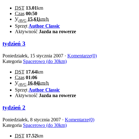
DST
13.01
km
Czas
00:50
V
15.61
km/h
AVG
Sprzęt
Author Classic
Aktywność
Jazda na rowerze
tydzień 3
Poniedziałek, 15 stycznia 2007 ·
Komentarze(0)
Kategoria
Spacerowo (do 30km)
DST
17.64
km
Czas
01:06
V
16.04
km/h
AVG
Sprzęt
Author Classic
Aktywność
Jazda na rowerze
tydzień 2
Poniedziałek, 8 stycznia 2007 ·
Komentarze(0)
Kategoria
Spacerowo (do 30km)
DST
17.52
km