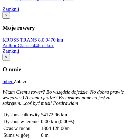
Zamknij
×
Moje rowery
KROSS TRANS 8.0
9470 km
Author Classic
44651 km
Zamknij
×
O mnie
biber
Zabrze
Witam Czemu rower? Bo wszędzie dojedzie. No dobra prawie
wszędzie :) A czemu jeżdżę? Bo ciekawi mnie co jest za
zakrętem....coś być musi! Pozdrawiam
Dystans całkowity
54172.96 km
Dystans w terenie
0.00 km (0.00%)
Czas w ruchu
130d 12h 00m
Suma w górę
0 m