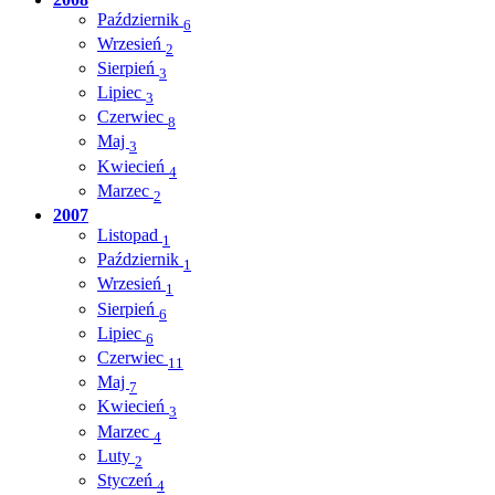
Październik
6
Wrzesień
2
Sierpień
3
Lipiec
3
Czerwiec
8
Maj
3
Kwiecień
4
Marzec
2
2007
Listopad
1
Październik
1
Wrzesień
1
Sierpień
6
Lipiec
6
Czerwiec
11
Maj
7
Kwiecień
3
Marzec
4
Luty
2
Styczeń
4