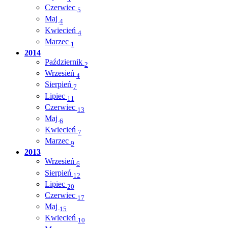
Czerwiec
5
Maj
4
Kwiecień
4
Marzec
1
2014
Październik
2
Wrzesień
4
Sierpień
7
Lipiec
11
Czerwiec
13
Maj
6
Kwiecień
7
Marzec
9
2013
Wrzesień
6
Sierpień
12
Lipiec
20
Czerwiec
17
Maj
15
Kwiecień
10