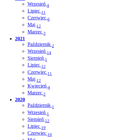
Wrzesień
4
Lipiec
11
Czerwiec
6
Maj
12
Marzec
3
2021
Październik
2
Wrzesień
14
Sierpień
1
Lipiec
12
Czerwiec
11
Maj
12
Kwiecień
4
Marzec
2
2020
Październik
1
Wrzesień
1
Sierpień
12
Lipiec
19
Czerwiec
10
Maj