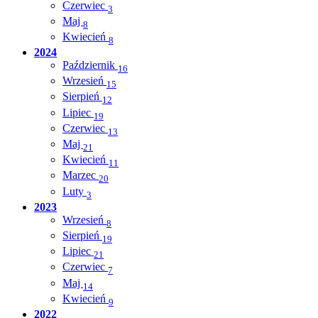
Czerwiec
3
Maj
8
Kwiecień
8
2024
Październik
16
Wrzesień
15
Sierpień
12
Lipiec
19
Czerwiec
13
Maj
21
Kwiecień
11
Marzec
20
Luty
3
2023
Wrzesień
8
Sierpień
19
Lipiec
21
Czerwiec
7
Maj
14
Kwiecień
9
2022