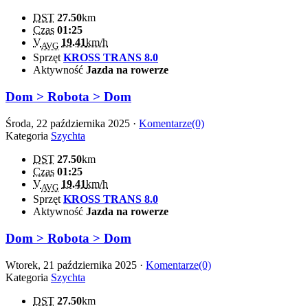
DST
27.50
km
Czas
01:25
V
19.41
km/h
AVG
Sprzęt
KROSS TRANS 8.0
Aktywność
Jazda na rowerze
Dom > Robota > Dom
Środa, 22 października 2025 ·
Komentarze(0)
Kategoria
Szychta
DST
27.50
km
Czas
01:25
V
19.41
km/h
AVG
Sprzęt
KROSS TRANS 8.0
Aktywność
Jazda na rowerze
Dom > Robota > Dom
Wtorek, 21 października 2025 ·
Komentarze(0)
Kategoria
Szychta
DST
27.50
km