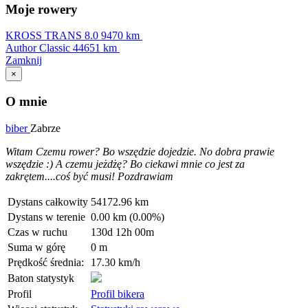
Moje rowery
KROSS TRANS 8.0
9470 km
Author Classic
44651 km
Zamknij
×
O mnie
biber
Zabrze
Witam Czemu rower? Bo wszędzie dojedzie. No dobra prawie
wszędzie :) A czemu jeżdżę? Bo ciekawi mnie co jest za
zakrętem....coś być musi! Pozdrawiam
Dystans całkowity
54172.96 km
Dystans w terenie
0.00 km (0.00%)
Czas w ruchu
130d 12h 00m
Suma w górę
0 m
Prędkość średnia:
17.30 km/h
Baton statystyk
Profil
Profil bikera