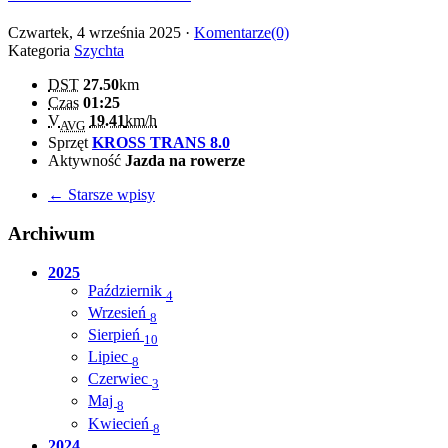
Czwartek, 4 września 2025 ·
Komentarze(0)
Kategoria
Szychta
DST
27.50
km
Czas
01:25
V
19.41
km/h
AVG
Sprzęt
KROSS TRANS 8.0
Aktywność
Jazda na rowerze
← Starsze wpisy
Archiwum
2025
Październik
4
Wrzesień
8
Sierpień
10
Lipiec
8
Czerwiec
3
Maj
8
Kwiecień
8
2024