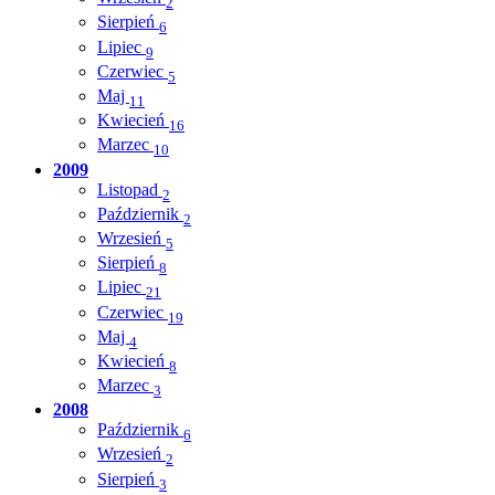
2
Sierpień
6
Lipiec
9
Czerwiec
5
Maj
11
Kwiecień
16
Marzec
10
2009
Listopad
2
Październik
2
Wrzesień
5
Sierpień
8
Lipiec
21
Czerwiec
19
Maj
4
Kwiecień
8
Marzec
3
2008
Październik
6
Wrzesień
2
Sierpień
3