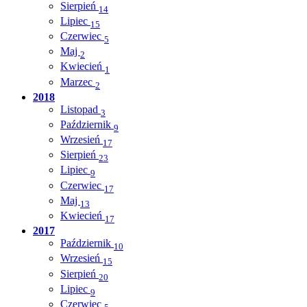
Sierpień
14
Lipiec
15
Czerwiec
5
Maj
2
Kwiecień
1
Marzec
2
2018
Listopad
3
Październik
9
Wrzesień
17
Sierpień
23
Lipiec
9
Czerwiec
17
Maj
13
Kwiecień
17
2017
Październik
10
Wrzesień
15
Sierpień
20
Lipiec
9
Czerwiec