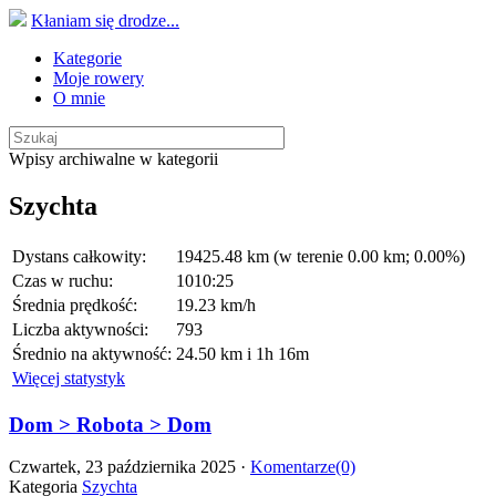
Kłaniam się drodze...
Kategorie
Moje rowery
O mnie
Wpisy archiwalne w kategorii
Szychta
Dystans całkowity:
19425.48 km (w terenie 0.00 km; 0.00%)
Czas w ruchu:
1010:25
Średnia prędkość:
19.23 km/h
Liczba aktywności:
793
Średnio na aktywność:
24.50 km i 1h 16m
Więcej statystyk
Dom > Robota > Dom
Czwartek, 23 października 2025 ·
Komentarze(0)
Kategoria
Szychta