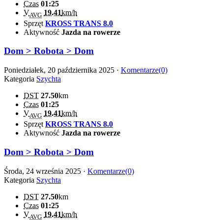
Czas
01:25
V
19.41
km/h
AVG
Sprzęt
KROSS TRANS 8.0
Aktywność
Jazda na rowerze
Dom > Robota > Dom
Poniedziałek, 20 października 2025 ·
Komentarze(0)
Kategoria
Szychta
DST
27.50
km
Czas
01:25
V
19.41
km/h
AVG
Sprzęt
KROSS TRANS 8.0
Aktywność
Jazda na rowerze
Dom > Robota > Dom
Środa, 24 września 2025 ·
Komentarze(0)
Kategoria
Szychta
DST
27.50
km
Czas
01:25
V
19.41
km/h
AVG