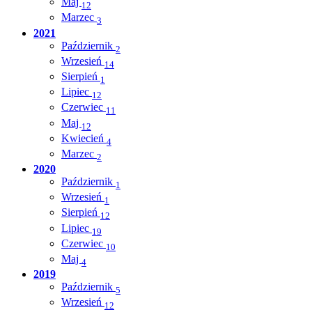
Maj
12
Marzec
3
2021
Październik
2
Wrzesień
14
Sierpień
1
Lipiec
12
Czerwiec
11
Maj
12
Kwiecień
4
Marzec
2
2020
Październik
1
Wrzesień
1
Sierpień
12
Lipiec
19
Czerwiec
10
Maj
4
2019
Październik
5
Wrzesień
12