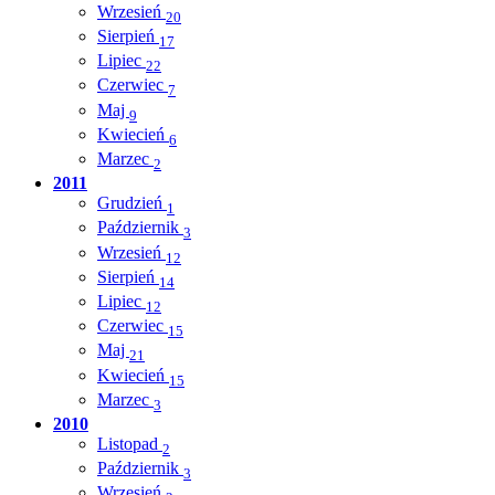
Wrzesień
20
Sierpień
17
Lipiec
22
Czerwiec
7
Maj
9
Kwiecień
6
Marzec
2
2011
Grudzień
1
Październik
3
Wrzesień
12
Sierpień
14
Lipiec
12
Czerwiec
15
Maj
21
Kwiecień
15
Marzec
3
2010
Listopad
2
Październik
3
Wrzesień