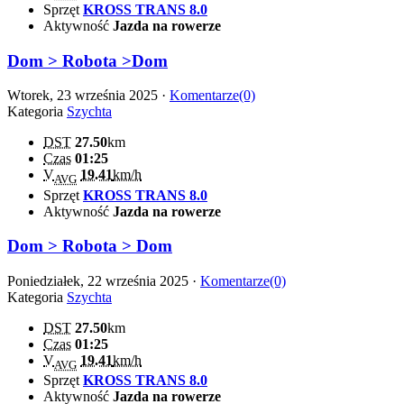
Sprzęt
KROSS TRANS 8.0
Aktywność
Jazda na rowerze
Dom > Robota >Dom
Wtorek, 23 września 2025 ·
Komentarze(0)
Kategoria
Szychta
DST
27.50
km
Czas
01:25
V
19.41
km/h
AVG
Sprzęt
KROSS TRANS 8.0
Aktywność
Jazda na rowerze
Dom > Robota > Dom
Poniedziałek, 22 września 2025 ·
Komentarze(0)
Kategoria
Szychta
DST
27.50
km
Czas
01:25
V
19.41
km/h
AVG
Sprzęt
KROSS TRANS 8.0
Aktywność
Jazda na rowerze