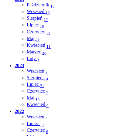
Październik
16
Wrzesień
15
Sierpień
12
Lipiec
19
Czerwiec
13
Maj
21
Kwiecień
11
Marzec
20
Luty
3
2023
Wrzesień
8
Sierpień
19
Lipiec
21
Czerwiec
7
Maj
14
Kwiecień
9
2022
Wrzesień
4
Lipiec
11
Czerwiec
6