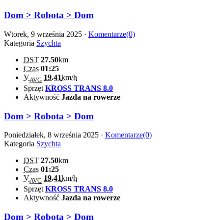
Dom > Robota > Dom
Wtorek, 9 września 2025 ·
Komentarze(0)
Kategoria
Szychta
DST
27.50
km
Czas
01:25
V
19.41
km/h
AVG
Sprzęt
KROSS TRANS 8.0
Aktywność
Jazda na rowerze
Dom > Robota > Dom
Poniedziałek, 8 września 2025 ·
Komentarze(0)
Kategoria
Szychta
DST
27.50
km
Czas
01:25
V
19.41
km/h
AVG
Sprzęt
KROSS TRANS 8.0
Aktywność
Jazda na rowerze
Dom > Robota > Dom