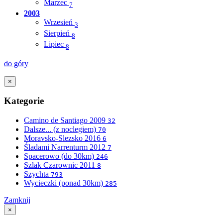
Marzec
7
2003
Wrzesień
3
Sierpień
8
Lipiec
8
do góry
×
Kategorie
Camino de Santiago 2009
32
Dalsze... (z noclegiem)
70
Moravsko-Slezsko 2016
6
Śladami Narrenturm 2012
7
Spacerowo (do 30km)
246
Szlak Czarownic 2011
8
Szychta
793
Wycieczki (ponad 30km)
285
Zamknij
×