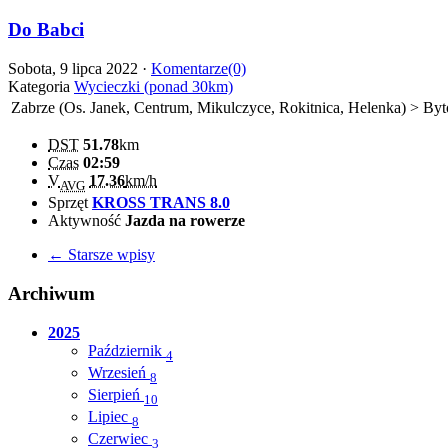
Do Babci
Sobota, 9 lipca 2022 ·
Komentarze(0)
Kategoria
Wycieczki (ponad 30km)
Zabrze (Os. Janek, Centrum, Mikulczyce, Rokitnica, Helenka) > By
DST
51.78
km
Czas
02:59
V
17.36
km/h
AVG
Sprzęt
KROSS TRANS 8.0
Aktywność
Jazda na rowerze
← Starsze wpisy
Archiwum
2025
Październik
4
Wrzesień
8
Sierpień
10
Lipiec
8
Czerwiec
3