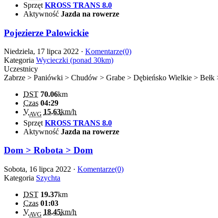
Sprzęt
KROSS TRANS 8.0
Aktywność
Jazda na rowerze
Pojezierze Palowickie
Niedziela, 17 lipca 2022 ·
Komentarze(0)
Kategoria
Wycieczki (ponad 30km)
Uczestnicy
Zabrze > Paniówki > Chudów > Grabe > Dębieńsko Wielkie > Bełk 
DST
70.06
km
Czas
04:29
V
15.63
km/h
AVG
Sprzęt
KROSS TRANS 8.0
Aktywność
Jazda na rowerze
Dom > Robota > Dom
Sobota, 16 lipca 2022 ·
Komentarze(0)
Kategoria
Szychta
DST
19.37
km
Czas
01:03
V
18.45
km/h
AVG