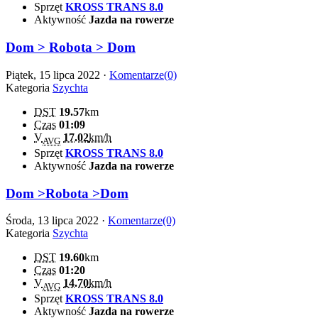
Sprzęt
KROSS TRANS 8.0
Aktywność
Jazda na rowerze
Dom > Robota > Dom
Piątek, 15 lipca 2022 ·
Komentarze(0)
Kategoria
Szychta
DST
19.57
km
Czas
01:09
V
17.02
km/h
AVG
Sprzęt
KROSS TRANS 8.0
Aktywność
Jazda na rowerze
Dom >Robota >Dom
Środa, 13 lipca 2022 ·
Komentarze(0)
Kategoria
Szychta
DST
19.60
km
Czas
01:20
V
14.70
km/h
AVG
Sprzęt
KROSS TRANS 8.0
Aktywność
Jazda na rowerze