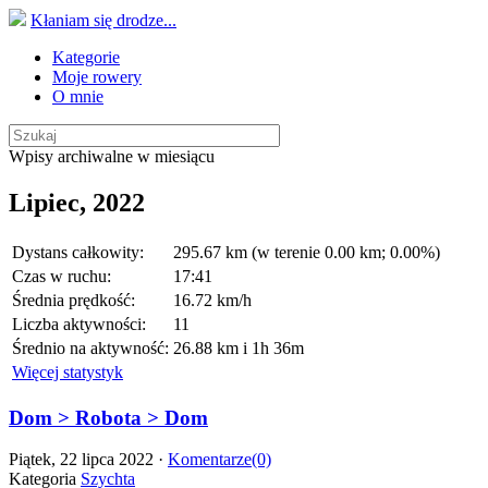
Kłaniam się drodze...
Kategorie
Moje rowery
O mnie
Wpisy archiwalne w miesiącu
Lipiec, 2022
Dystans całkowity:
295.67 km (w terenie 0.00 km; 0.00%)
Czas w ruchu:
17:41
Średnia prędkość:
16.72 km/h
Liczba aktywności:
11
Średnio na aktywność:
26.88 km i 1h 36m
Więcej statystyk
Dom > Robota > Dom
Piątek, 22 lipca 2022 ·
Komentarze(0)
Kategoria
Szychta