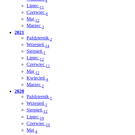
4
Lipiec
11
Czerwiec
6
Maj
12
Marzec
3
2021
Październik
2
Wrzesień
14
Sierpień
1
Lipiec
12
Czerwiec
11
Maj
12
Kwiecień
4
Marzec
2
2020
Październik
1
Wrzesień
1
Sierpień
12
Lipiec
19
Czerwiec
10
Maj
4