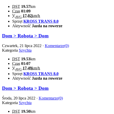
DST
19.57
km
Czas
01:09
V
17.02
km/h
AVG
Sprzęt
KROSS TRANS 8.0
Aktywność
Jazda na rowerze
Dom > Robota > Dom
Czwartek, 21 lipca 2022 ·
Komentarze(0)
Kategoria
Szychta
DST
19.53
km
Czas
01:07
V
17.49
km/h
AVG
Sprzęt
KROSS TRANS 8.0
Aktywność
Jazda na rowerze
Dom > Robota > Dom
Środa, 20 lipca 2022 ·
Komentarze(0)
Kategoria
Szychta
DST
19.50
km