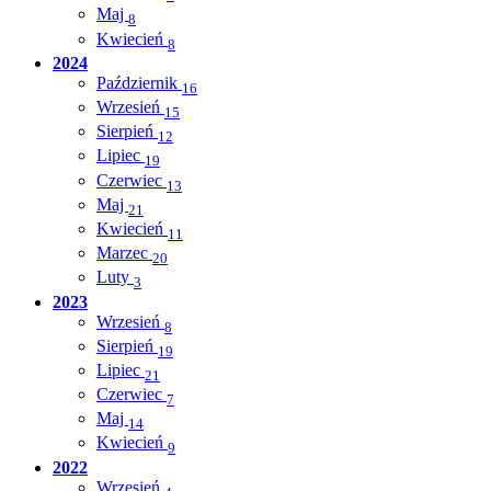
Maj
8
Kwiecień
8
2024
Październik
16
Wrzesień
15
Sierpień
12
Lipiec
19
Czerwiec
13
Maj
21
Kwiecień
11
Marzec
20
Luty
3
2023
Wrzesień
8
Sierpień
19
Lipiec
21
Czerwiec
7
Maj
14
Kwiecień
9
2022
Wrzesień