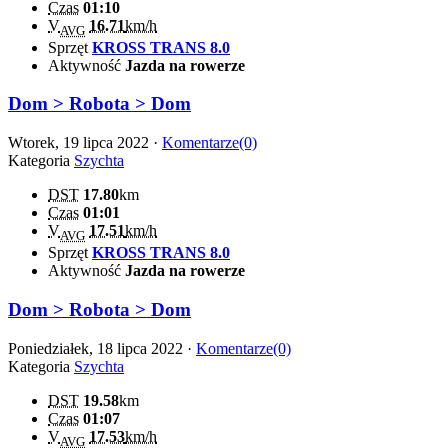
Czas
01:10
V
16.71
km/h
AVG
Sprzęt
KROSS TRANS 8.0
Aktywność
Jazda na rowerze
Dom > Robota > Dom
Wtorek, 19 lipca 2022 ·
Komentarze(0)
Kategoria
Szychta
DST
17.80
km
Czas
01:01
V
17.51
km/h
AVG
Sprzęt
KROSS TRANS 8.0
Aktywność
Jazda na rowerze
Dom > Robota > Dom
Poniedziałek, 18 lipca 2022 ·
Komentarze(0)
Kategoria
Szychta
DST
19.58
km
Czas
01:07
V
17.53
km/h
AVG