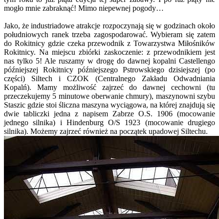
mogło mnie zabraknąć! Mimo niepewnej pogody…
Jako, że industriadowe atrakcje rozpoczynają się w godzinach około
południowych ranek trzeba zagospodarować. Wybieram się zatem
do Rokitnicy gdzie czeka przewodnik z Towarzystwa Miłośników
Rokitnicy. Na miejscu zbiórki zaskoczenie: z przewodnikiem jest
nas tylko 5! Ale ruszamy w drogę do dawnej kopalni Castellengo
późniejszej Rokitnicy późniejszego Pstrowskiego dzisiejszej (po
części) Siltech i CZOK (Centralnego Zakładu Odwadniania
Kopalń). Mamy możliwość zajrzeć do dawnej cechowni (tu
przeczekujemy 5 minutowe oberwanie chmury), maszynowni szybu
Staszic gdzie stoi śliczna maszyna wyciągowa, na której znajdują się
dwie tabliczki jedna z napisem Zabrze O.S. 1906 (mocowanie
jednego silnika) i Hindenburg O/S 1923 (mocowanie drugiego
silnika). Możemy zajrzeć również na początek upadowej Siltechu.