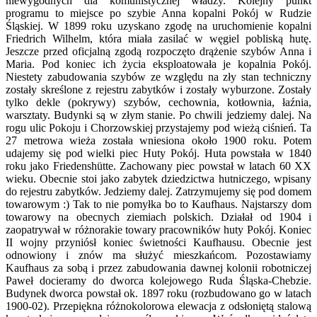
niewygodnych dla komunistycznej władzy. Kolejny punkt
programu to miejsce po szybie Anna kopalni Pokój w Rudzie
Śląskiej. W 1899 roku uzyskano zgodę na uruchomienie kopalni
Friedrich Wilhelm, która miała zasilać w węgiel pobliską hutę.
Jeszcze przed oficjalną zgodą rozpoczęto drążenie szybów Anna i
Maria. Pod koniec ich życia eksploatowała je kopalnia Pokój.
Niestety zabudowania szybów ze względu na zły stan techniczny
zostały skreślone z rejestru zabytków i zostały wyburzone. Zostały
tylko dekle (pokrywy) szybów, cechownia, kotłownia, łaźnia,
warsztaty. Budynki są w złym stanie. Po chwili jedziemy dalej. Na
rogu ulic Pokoju i Chorzowskiej przystajemy pod wieżą ciśnień. Ta
27 metrowa wieża została wniesiona około 1900 roku. Potem
udajemy się pod wielki piec Huty Pokój. Huta powstała w 1840
roku jako Friedenshütte. Zachowany piec powstał w latach 60 XX
wieku. Obecnie stoi jako zabytek dziedzictwa hutniczego, wpisany
do rejestru zabytków. Jedziemy dalej. Zatrzymujemy się pod domem
towarowym :) Tak to nie pomyłka bo to Kaufhaus. Najstarszy dom
towarowy na obecnych ziemiach polskich. Działał od 1904 i
zaopatrywał w różnorakie towary pracowników huty Pokój. Koniec
II wojny przyniósł koniec świetności Kaufhausu. Obecnie jest
odnowiony i znów ma służyć mieszkańcom. Pozostawiamy
Kaufhaus za sobą i przez zabudowania dawnej kolonii robotniczej
Paweł docieramy do dworca kolejowego Ruda Śląska-Chebzie.
Budynek dworca powstał ok. 1897 roku (rozbudowano go w latach
1900-02). Przepiękna różnokolorowa elewacja z odsłoniętą stalową