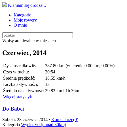
Kłaniam się drodze...
Kategorie
Moje rowery
O mnie
Wpisy archiwalne w miesiącu
Czerwiec, 2014
Dystans całkowity:
387.80 km (w terenie 0.00 km; 0.00%)
Czas w ruchu:
20:54
Średnia prędkość:
18.55 km/h
Liczba aktywności:
13
Średnio na aktywność:
29.83 km i 1h 36m
Więcej statystyk
Do Babci
Sobota, 28 czerwca 2014 ·
Komentarze(0)
Kategoria
Wycieczki (ponad 30km)