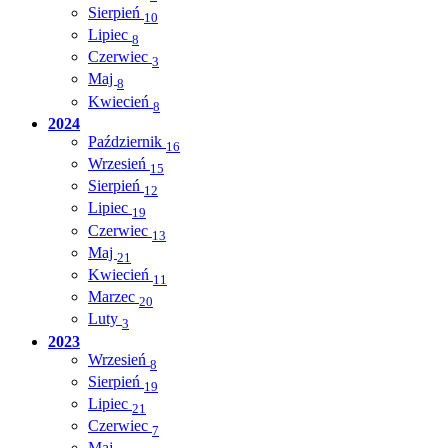
Sierpień
10
Lipiec
8
Czerwiec
3
Maj
8
Kwiecień
8
2024
Październik
16
Wrzesień
15
Sierpień
12
Lipiec
19
Czerwiec
13
Maj
21
Kwiecień
11
Marzec
20
Luty
3
2023
Wrzesień
8
Sierpień
19
Lipiec
21
Czerwiec
7
Maj