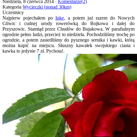
Niedziela, 8 czerwca 2014 ·
Komentarze(2)
Kategoria
Wycieczki (ponad 30km)
Uczestnicy
Najpierw pojechałem po
Inkę
, a potem już razem do Nowych
Gliwic i cudnej urody rowerówką do Bojkowa i dalej do
Przyszowic. Stamtąd przez Chudów do Bujakowa. W parafialnym
ogrodzie pełno ludzi, przecież to niedziela. Pochodziliśmy trochę po
ogrodzie, a potem zasiedliśmy do pysznego sernika i kawki, którą
można kupić na miejscu. Słuszny kawałek swojskiego ciasta i
kawka to jedynie 7 zł. Pychota!.