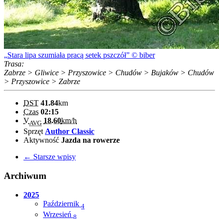
Stara lipa szumiała pracą setek pszczół
© biber
Trasa:
Zabrze > Gliwice > Przyszowice > Chudów > Bujaków > Chudów
> Przyszowice > Zabrze
DST
41.84
km
Czas
02:15
V
18.60
km/h
AVG
Sprzęt
Author Classic
Aktywność
Jazda na rowerze
← Starsze wpisy
Archiwum
2025
Październik
4
Wrzesień
8