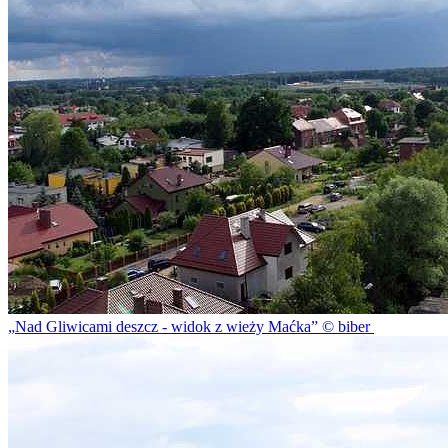
Nad Gliwicami deszcz - widok z wieży Maćka
© biber