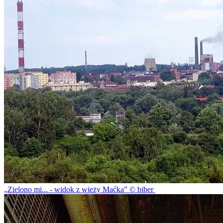
Zielono mi... - widok z wieży Maćka
© biber