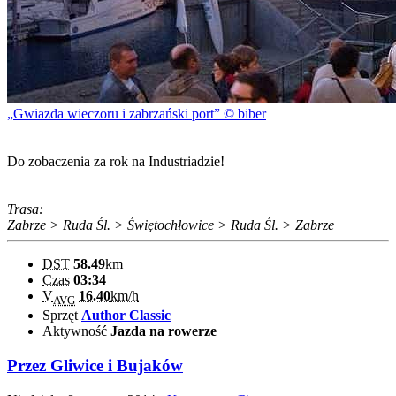
Gwiazda wieczoru i zabrzański port
© biber
Do zobaczenia za rok na Industriadzie!
Trasa:
Zabrze > Ruda Śl. > Świętochłowice > Ruda Śl. > Zabrze
DST
58.49
km
Czas
03:34
V
16.40
km/h
AVG
Sprzęt
Author Classic
Aktywność
Jazda na rowerze
Przez Gliwice i Bujaków