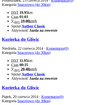
Poniedziałek, 23 czerwca 2014 ·
Komentarze(0)
Kategoria
Spacerowo (do 30km)
DST
19.95
km
Czas
01:03
V
19.00
km/h
AVG
Sprzęt
Author Classic
Aktywność
Jazda na rowerze
Kurierka do Gliwic
Niedziela, 22 czerwca 2014 ·
Komentarze(0)
Kategoria
Spacerowo (do 30km)
DST
11.95
km
Czas
00:35
V
20.48
km/h
AVG
Sprzęt
Author Classic
Aktywność
Jazda na rowerze
Kurierka do Gliwic
Piątek, 20 czerwca 2014 ·
Komentarze(0)
Kategoria
Spacerowo (do 30km)