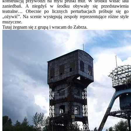
konstrukcją przywodzi na myśl pruski mur. W środku widać lata
zaniedbań. A niegdyś w środku obywały się przedstawienia
teatralne… Obecnie po licznych perturbacjach próbuje się go
„ożywić”. Na scenie występują zespoły reprezentujące różne style
muzyczne.
Tutaj żegnam się z grupą i wracam do Zabrza.