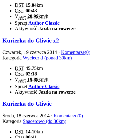
DST
15.04
km
Czas
00:43
V
20.99
km/h
AVG
Sprzęt
Author Classic
Aktywność
Jazda na rowerze
Kurierka do Gliwic x2
Czwartek, 19 czerwca 2014 ·
Komentarze(0)
Kategoria
Wycieczki (ponad 30km)
DST
45.75
km
Czas
02:18
V
19.89
km/h
AVG
Sprzęt
Author Classic
Aktywność
Jazda na rowerze
Kurierka do Gliwic
Środa, 18 czerwca 2014 ·
Komentarze(0)
Kategoria
Spacerowo (do 30km)
DST
14.10
km
Czas
00:41