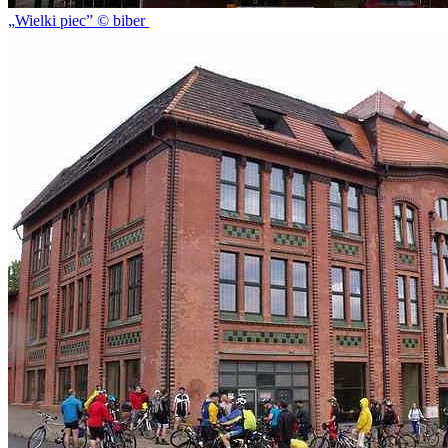
Wielki piec
© biber