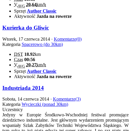
V
20.64
km/h
AVG
Sprzęt
Author Classic
Aktywność
Jazda na rowerze
Kurierka do Gliwic
Wtorek, 17 czerwca 2014 ·
Komentarze(0)
Kategoria
Spacerowo (do 30km)
DST
18.92
km
Czas
00:56
V
20.27
km/h
AVG
Sprzęt
Author Classic
Aktywność
Jazda na rowerze
Industriada 2014
Sobota, 14 czerwca 2014 ·
Komentarze(3)
Kategoria
Wycieczki (ponad 30km)
Uczestnicy
Jedyny w Europie Środkowo-Wschodniej festiwal promujące
dziedzictwo industrialne. Jest głównym wydarzeniem promującym
wspaniały Szlak Zabytków Techniki Województwa Śląskiego. W
tym roku to już piąta edycja tej super zabawy. I po raz piąty nie