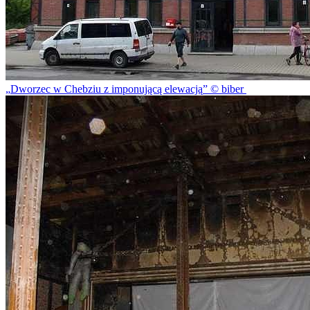
Dworzec w Chebziu z imponującą elewacją
© biber