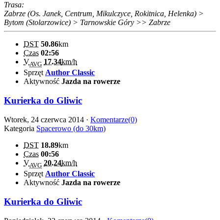
Trasa:
Zabrze (Os. Janek, Centrum, Mikulczyce, Rokitnica, Helenka) >
Bytom (Stolarzowice) > Tarnowskie Góry >> Zabrze
DST
50.86
km
Czas
02:56
V
17.34
km/h
AVG
Sprzęt
Author Classic
Aktywność
Jazda na rowerze
Kurierka do Gliwic
Wtorek, 24 czerwca 2014 ·
Komentarze(0)
Kategoria
Spacerowo (do 30km)
DST
18.89
km
Czas
00:56
V
20.24
km/h
AVG
Sprzęt
Author Classic
Aktywność
Jazda na rowerze
Kurierka do Gliwic