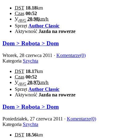
DST
18.18
km
Czas
00:52
V
20.98
km/h
AVG
Sprzęt
Author Classic
Aktywność
Jazda na rowerze
Dom > Robota > Dom
Wtorek, 28 czerwca 2011 ·
Komentarze(0)
Kategoria
Szychta
DST
18.17
km
Czas
00:52
V
20.97
km/h
AVG
Sprzęt
Author Classic
Aktywność
Jazda na rowerze
Dom > Robota > Dom
Poniedziałek, 27 czerwca 2011 ·
Komentarze(0)
Kategoria
Szychta
DST
18.56
km