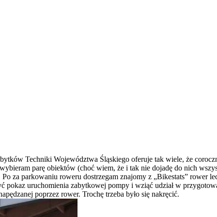
abytków Techniki Województwa Śląskiego oferuje tak wiele, że corocz
wybieram parę obiektów (choć wiem, że i tak nie dojadę do nich wszyst
 za parkowaniu roweru dostrzegam znajomy z „Bikestats” rower lecz 
zyć pokaz uruchomienia zabytkowej pompy i wziąć udział w przygoto
ędzanej poprzez rower. Trochę trzeba było się nakręcić.