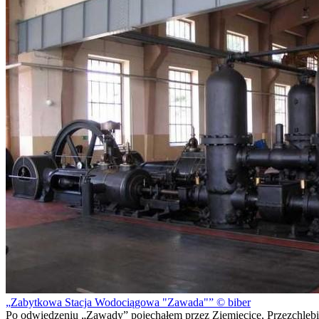
Zabytkowa Stacja Wodociągowa "Zawada"
© biber
Po odwiedzeniu „Zawady” pojechałem przez Zięmięcice, Przezchlebie