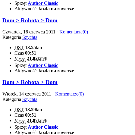
Sprzęt
Author Classic
Aktywność
Jazda na rowerze
Dom > Robota > Dom
Czwartek, 16 czerwca 2011 ·
Komentarze(0)
Kategoria
Szychta
DST
18.55
km
Czas
00:51
V
21.82
km/h
AVG
Sprzęt
Author Classic
Aktywność
Jazda na rowerze
Dom > Robota > Dom
Wtorek, 14 czerwca 2011 ·
Komentarze(0)
Kategoria
Szychta
DST
18.59
km
Czas
00:51
V
21.87
km/h
AVG
Sprzęt
Author Classic
Aktywność
Jazda na rowerze