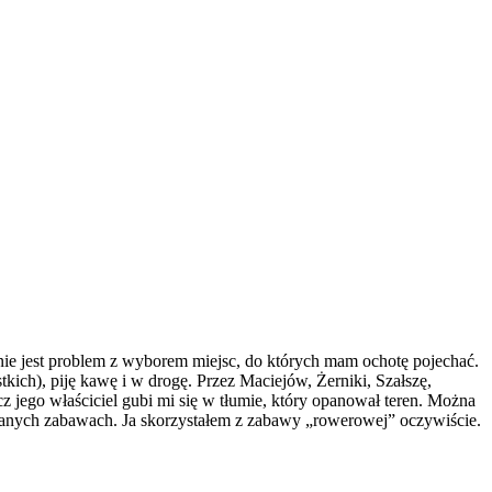
nie jest problem z wyborem miejsc, do których mam ochotę pojechać.
kich), piję kawę i w drogę. Przez Maciejów, Żerniki, Szałszę,
jego właściciel gubi mi się w tłumie, który opanował teren. Można
wanych zabawach. Ja skorzystałem z zabawy „rowerowej” oczywiście.