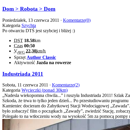
Dom > Robota > Dom
Poniedziałek, 13 czerwca 2011 ·
Komentarze(0)
Kategoria
Szychta
Po otwarciu DTŚ jest szybciej i bliżej :)
DST
18.58
km
Czas
00:50
V
22.30
km/h
AVG
Sprzęt
Author Classic
Aktywność
Jazda na rowerze
Industriada 2011
Sobota, 11 czerwca 2011 ·
Komentarze(2)
Kategoria
Wycieczki (ponad 30km)
„Nadesla wiekopomna chwila...” i ruszyła Industriada 2011! Szlak Z
Szkoda, że trwa to tylko jeden dzień... Po przestudiowaniu programu 
Kamieniec docieram do Zabytkowej Stacji Wodociągowej „Zawada”. Po
było zobaczyć film o początkach „Zawady”, zwiedzić Stację, zobac
Polegało to na wtłoczeniu wody na wysokość 5m za pomocą pompy nap