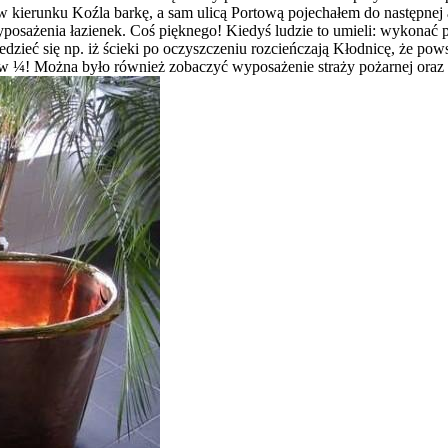
ierunku Koźla barkę, a sam ulicą Portową pojechałem do następnej a
posażenia łazienek. Coś pięknego! Kiedyś ludzie to umieli: wykonać p
zieć się np. iż ścieki po oczyszczeniu rozcieńczają Kłodnicę, że po
ę w ¼! Można było również zobaczyć wyposażenie straży pożarnej oraz