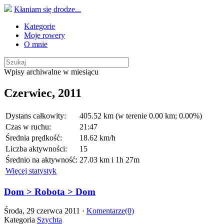
Kłaniam się drodze...
Kategorie
Moje rowery
O mnie
Wpisy archiwalne w miesiącu
Czerwiec, 2011
Dystans całkowity:
405.52 km (w terenie 0.00 km; 0.00%)
Czas w ruchu:
21:47
Średnia prędkość:
18.62 km/h
Liczba aktywności:
15
Średnio na aktywność:
27.03 km i 1h 27m
Więcej statystyk
Dom > Robota > Dom
Środa, 29 czerwca 2011 ·
Komentarze(0)
Kategoria
Szychta