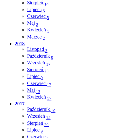
Sierpień
14
Lipiec
15
Czerwiec
5
Maj
2
Kwiecień
1
Marzec
2
2018
Listopad
3
Październik
9
Wrzesień
17
Sierpień
23
Lipiec
9
Czerwiec
17
Maj
13
Kwiecień
17
2017
Październik
10
Wrzesień
15
Sierpień
20
Lipiec
9
Czerwiec