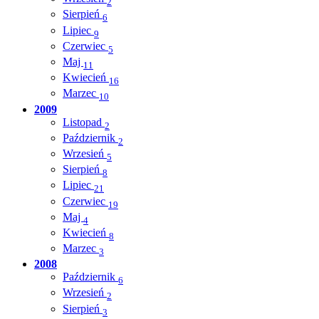
2
Sierpień
6
Lipiec
9
Czerwiec
5
Maj
11
Kwiecień
16
Marzec
10
2009
Listopad
2
Październik
2
Wrzesień
5
Sierpień
8
Lipiec
21
Czerwiec
19
Maj
4
Kwiecień
8
Marzec
3
2008
Październik
6
Wrzesień
2
Sierpień
3