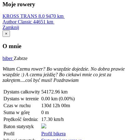
Moje rowery
KROSS TRANS 8.0
9470 km
Author Classic
44651 km
Zamknij
×
O mnie
biber
Zabrze
Witam Czemu rower? Bo wszędzie dojedzie. No dobra prawie
wszędzie :) A czemu jeżdżę? Bo ciekawi mnie co jest za
zakrętem....coś być musi! Pozdrawiam
Dystans całkowity
54172.96 km
Dystans w terenie
0.00 km (0.00%)
Czas w ruchu
130d 12h 00m
Suma w górę
0 m
Prędkość średnia:
17.30 km/h
Baton statystyk
Profil
Profil bikera