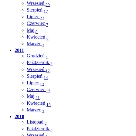
Wrzesień
20
Sierpień
17
Lipiec
22
Czerwiec
7
Maj
9
Kwiecień
6
Marzec
2
2011
Grudzień
1
Październik
3
Wrzesień
12
Sierpień
14
Lipiec
12
Czerwiec
15
Maj
21
Kwiecień
15
Marzec
3
2010
Listopad
2
Październik
3
Wrzesień