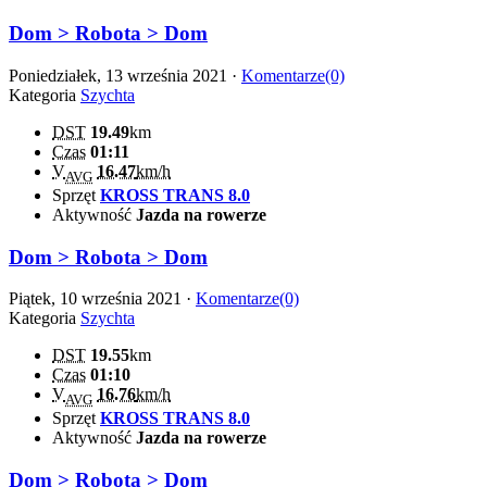
Dom > Robota > Dom
Poniedziałek, 13 września 2021 ·
Komentarze(0)
Kategoria
Szychta
DST
19.49
km
Czas
01:11
V
16.47
km/h
AVG
Sprzęt
KROSS TRANS 8.0
Aktywność
Jazda na rowerze
Dom > Robota > Dom
Piątek, 10 września 2021 ·
Komentarze(0)
Kategoria
Szychta
DST
19.55
km
Czas
01:10
V
16.76
km/h
AVG
Sprzęt
KROSS TRANS 8.0
Aktywność
Jazda na rowerze
Dom > Robota > Dom