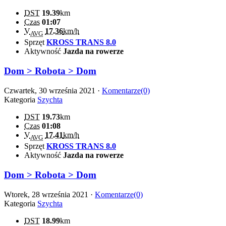
DST
19.39
km
Czas
01:07
V
17.36
km/h
AVG
Sprzęt
KROSS TRANS 8.0
Aktywność
Jazda na rowerze
Dom > Robota > Dom
Czwartek, 30 września 2021 ·
Komentarze(0)
Kategoria
Szychta
DST
19.73
km
Czas
01:08
V
17.41
km/h
AVG
Sprzęt
KROSS TRANS 8.0
Aktywność
Jazda na rowerze
Dom > Robota > Dom
Wtorek, 28 września 2021 ·
Komentarze(0)
Kategoria
Szychta
DST
18.99
km