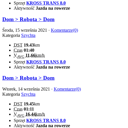
Sprzęt
KROSS TRANS 8.0
Aktywność
Jazda na rowerze
Dom > Robota > Dom
Środa, 15 września 2021 ·
Komentarze(0)
Kategoria
Szychta
DST
19.43
km
Czas
01:40
V
11.66
km/h
AVG
Sprzęt
KROSS TRANS 8.0
Aktywność
Jazda na rowerze
Dom > Robota > Dom
Wtorek, 14 września 2021 ·
Komentarze(0)
Kategoria
Szychta
DST
19.45
km
Czas
01:11
V
16.44
km/h
AVG
Sprzęt
KROSS TRANS 8.0
Aktywność
Jazda na rowerze