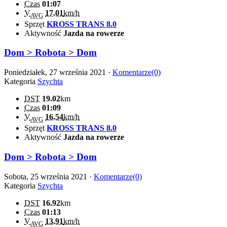
Czas
01:07
V
17.01
km/h
AVG
Sprzęt
KROSS TRANS 8.0
Aktywność
Jazda na rowerze
Dom > Robota > Dom
Poniedziałek, 27 września 2021 ·
Komentarze(0)
Kategoria
Szychta
DST
19.02
km
Czas
01:09
V
16.54
km/h
AVG
Sprzęt
KROSS TRANS 8.0
Aktywność
Jazda na rowerze
Dom > Robota > Dom
Sobota, 25 września 2021 ·
Komentarze(0)
Kategoria
Szychta
DST
16.92
km
Czas
01:13
V
13.91
km/h
AVG