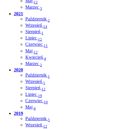
Maj
12
Marzec
3
2021
Październik
2
Wrzesień
14
Sierpień
1
Lipiec
12
Czerwiec
11
Maj
12
Kwiecień
4
Marzec
2
2020
Październik
1
Wrzesień
1
Sierpień
12
Lipiec
19
Czerwiec
10
Maj
4
2019
Październik
5
Wrzesień
12