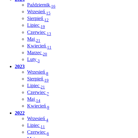
Październik
16
Wrzesień
15
Sierpień
12
Lipiec
19
Czerwiec
13
Maj
21
Kwiecień
11
Marzec
20
Luty
3
2023
Wrzesień
8
Sierpień
19
Lipiec
21
Czerwiec
7
Maj
14
Kwiecień
9
2022
Wrzesień
4
Lipiec
11
Czerwiec
6