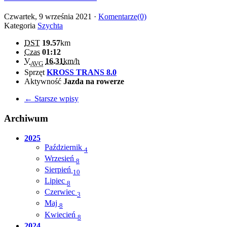
Czwartek, 9 września 2021 ·
Komentarze(0)
Kategoria
Szychta
DST
19.57
km
Czas
01:12
V
16.31
km/h
AVG
Sprzęt
KROSS TRANS 8.0
Aktywność
Jazda na rowerze
← Starsze wpisy
Archiwum
2025
Październik
4
Wrzesień
8
Sierpień
10
Lipiec
8
Czerwiec
3
Maj
8
Kwiecień
8
2024