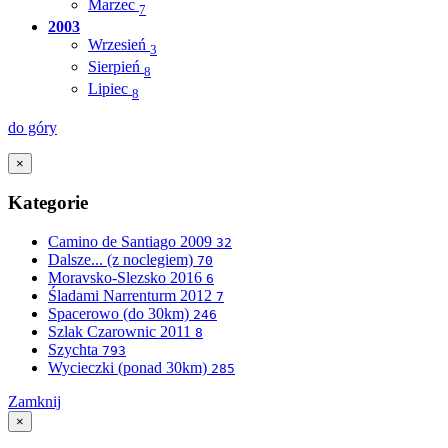
Marzec
7
2003
Wrzesień
3
Sierpień
8
Lipiec
8
do góry
×
Kategorie
Camino de Santiago 2009
32
Dalsze... (z noclegiem)
70
Moravsko-Slezsko 2016
6
Śladami Narrenturm 2012
7
Spacerowo (do 30km)
246
Szlak Czarownic 2011
8
Szychta
793
Wycieczki (ponad 30km)
285
Zamknij
×