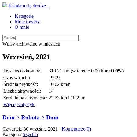
Kłaniam się drodze...
Kategorie
Moje rowery
O mnie
Wpisy archiwalne w miesiącu
Wrzesień, 2021
Dystans całkowity:
318.21 km (w terenie 0.00 km; 0.00%)
Czas w ruchu:
19:09
Średnia prędkość:
16.62 km/h
Liczba aktywności:
14
Średnio na aktywność:
22.73 km i 1h 22m
Więcej statystyk
Dom > Robota > Dom
Czwartek, 30 września 2021 ·
Komentarze(0)
Kategoria
Szychta