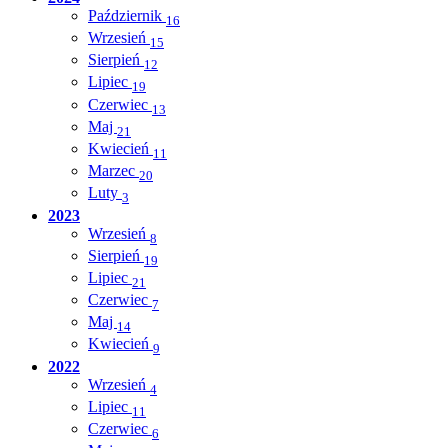
Październik
16
Wrzesień
15
Sierpień
12
Lipiec
19
Czerwiec
13
Maj
21
Kwiecień
11
Marzec
20
Luty
3
2023
Wrzesień
8
Sierpień
19
Lipiec
21
Czerwiec
7
Maj
14
Kwiecień
9
2022
Wrzesień
4
Lipiec
11
Czerwiec
6