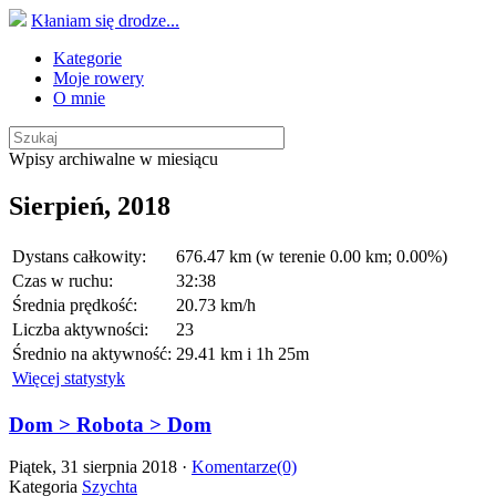
Kłaniam się drodze...
Kategorie
Moje rowery
O mnie
Wpisy archiwalne w miesiącu
Sierpień, 2018
Dystans całkowity:
676.47 km (w terenie 0.00 km; 0.00%)
Czas w ruchu:
32:38
Średnia prędkość:
20.73 km/h
Liczba aktywności:
23
Średnio na aktywność:
29.41 km i 1h 25m
Więcej statystyk
Dom > Robota > Dom
Piątek, 31 sierpnia 2018 ·
Komentarze(0)
Kategoria
Szychta