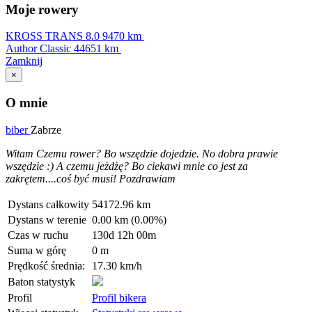
Moje rowery
KROSS TRANS 8.0
9470 km
Author Classic
44651 km
Zamknij
×
O mnie
biber
Zabrze
Witam Czemu rower? Bo wszędzie dojedzie. No dobra prawie
wszędzie :) A czemu jeżdżę? Bo ciekawi mnie co jest za
zakrętem....coś być musi! Pozdrawiam
Dystans całkowity
54172.96 km
Dystans w terenie
0.00 km (0.00%)
Czas w ruchu
130d 12h 00m
Suma w górę
0 m
Prędkość średnia:
17.30 km/h
Baton statystyk
Profil
Profil bikera