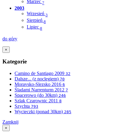
Marzec
7
2003
Wrzesień
3
Sierpień
8
Lipiec
8
do góry
×
Kategorie
Camino de Santiago 2009
32
Dalsze... (z noclegiem)
70
Moravsko-Slezsko 2016
6
Śladami Narrenturm 2012
7
Spacerowo (do 30km)
246
Szlak Czarownic 2011
8
Szychta
793
Wycieczki (ponad 30km)
285
Zamknij
×