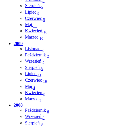
2
Sierpień
6
Lipiec
9
Czerwiec
5
Maj
11
Kwiecień
16
Marzec
10
2009
Listopad
2
Październik
2
Wrzesień
5
Sierpień
8
Lipiec
21
Czerwiec
19
Maj
4
Kwiecień
8
Marzec
3
2008
Październik
6
Wrzesień
2
Sierpień
3