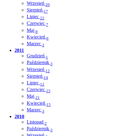
Wrzesień
20
Sierpień
17
Lipiec
22
Czerwiec
7
Maj
9
Kwiecień
6
Marzec
2
2011
Grudzień
1
Październik
3
Wrzesień
12
Sierpień
14
Lipiec
12
Czerwiec
15
Maj
21
Kwiecień
15
Marzec
3
2010
Listopad
2
Październik
3
Wrzesień