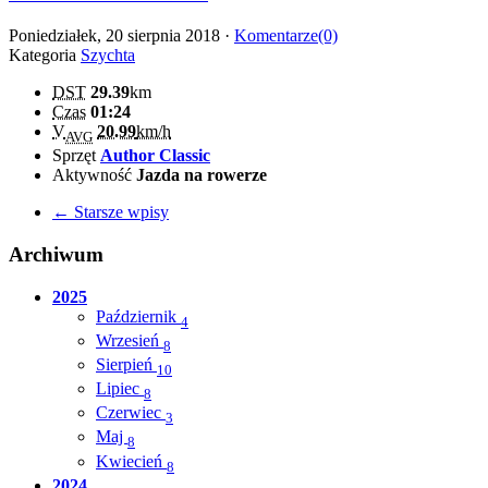
Poniedziałek, 20 sierpnia 2018 ·
Komentarze(0)
Kategoria
Szychta
DST
29.39
km
Czas
01:24
V
20.99
km/h
AVG
Sprzęt
Author Classic
Aktywność
Jazda na rowerze
← Starsze wpisy
Archiwum
2025
Październik
4
Wrzesień
8
Sierpień
10
Lipiec
8
Czerwiec
3
Maj
8
Kwiecień
8
2024