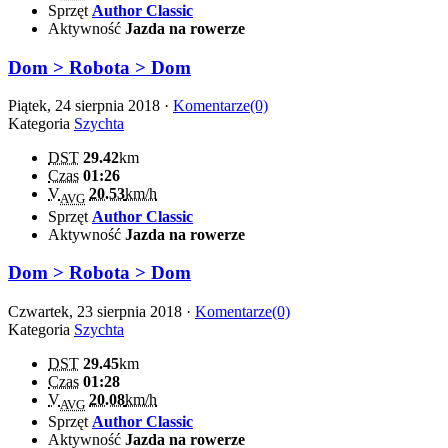
Sprzęt
Author Classic
Aktywność
Jazda na rowerze
Dom > Robota > Dom
Piątek, 24 sierpnia 2018 ·
Komentarze(0)
Kategoria
Szychta
DST
29.42
km
Czas
01:26
V
20.53
km/h
AVG
Sprzęt
Author Classic
Aktywność
Jazda na rowerze
Dom > Robota > Dom
Czwartek, 23 sierpnia 2018 ·
Komentarze(0)
Kategoria
Szychta
DST
29.45
km
Czas
01:28
V
20.08
km/h
AVG
Sprzęt
Author Classic
Aktywność
Jazda na rowerze