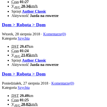
Czas
01:27
V
20.34
km/h
AVG
Sprzęt
Author Classic
Aktywność
Jazda na rowerze
Dom > Robota > Dom
Wtorek, 28 sierpnia 2018 ·
Komentarze(0)
Kategoria
Szychta
DST
29.47
km
Czas
01:24
V
21.05
km/h
AVG
Sprzęt
Author Classic
Aktywność
Jazda na rowerze
Dom > Robota > Dom
Poniedziałek, 27 sierpnia 2018 ·
Komentarze(0)
Kategoria
Szychta
DST
29.49
km
Czas
01:25
V
20.82
km/h
AVG