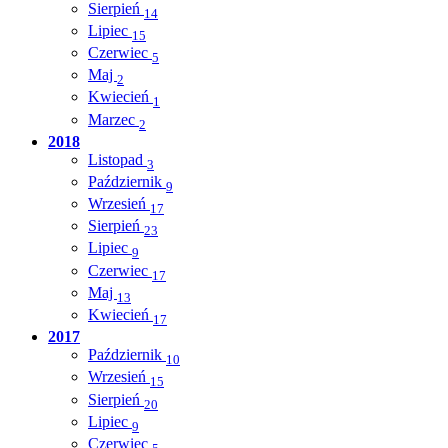
Sierpień
14
Lipiec
15
Czerwiec
5
Maj
2
Kwiecień
1
Marzec
2
2018
Listopad
3
Październik
9
Wrzesień
17
Sierpień
23
Lipiec
9
Czerwiec
17
Maj
13
Kwiecień
17
2017
Październik
10
Wrzesień
15
Sierpień
20
Lipiec
9
Czerwiec