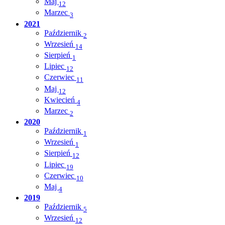
Maj
12
Marzec
3
2021
Październik
2
Wrzesień
14
Sierpień
1
Lipiec
12
Czerwiec
11
Maj
12
Kwiecień
4
Marzec
2
2020
Październik
1
Wrzesień
1
Sierpień
12
Lipiec
19
Czerwiec
10
Maj
4
2019
Październik
5
Wrzesień
12