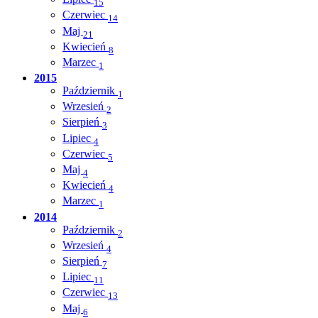
15
Czerwiec
14
Maj
21
Kwiecień
8
Marzec
1
2015
Październik
1
Wrzesień
2
Sierpień
3
Lipiec
4
Czerwiec
5
Maj
4
Kwiecień
4
Marzec
1
2014
Październik
2
Wrzesień
4
Sierpień
7
Lipiec
11
Czerwiec
13
Maj
6