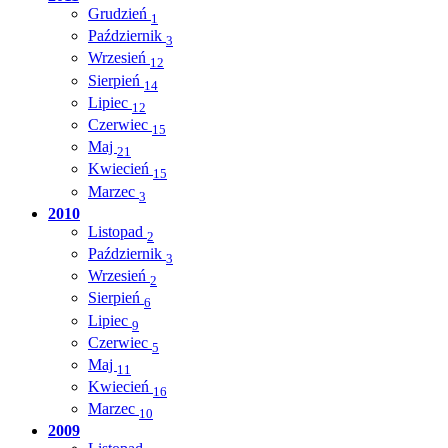
Grudzień
1
Październik
3
Wrzesień
12
Sierpień
14
Lipiec
12
Czerwiec
15
Maj
21
Kwiecień
15
Marzec
3
2010
Listopad
2
Październik
3
Wrzesień
2
Sierpień
6
Lipiec
9
Czerwiec
5
Maj
11
Kwiecień
16
Marzec
10
2009