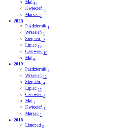
Maj
12
Kwiecień
4
Marzec
2
2020
Październik
1
Wrzesień
1
Sierpień
12
Lipiec
19
Czerwiec
10
Maj
4
2019
Październik
5
Wrzesień
12
Sierpień
14
Lipiec
15
Czerwiec
5
Maj
2
Kwiecień
1
Marzec
2
2018
Listopad
3