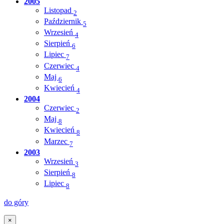
2005
Listopad
2
Październik
5
Wrzesień
4
Sierpień
6
Lipiec
7
Czerwiec
4
Maj
6
Kwiecień
4
2004
Czerwiec
2
Maj
8
Kwiecień
8
Marzec
7
2003
Wrzesień
3
Sierpień
8
Lipiec
8
do góry
×