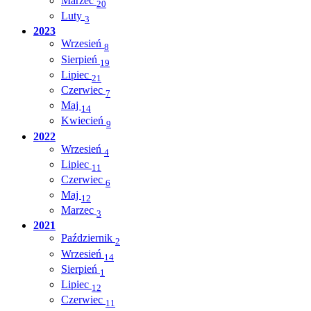
Marzec
20
Luty
3
2023
Wrzesień
8
Sierpień
19
Lipiec
21
Czerwiec
7
Maj
14
Kwiecień
9
2022
Wrzesień
4
Lipiec
11
Czerwiec
6
Maj
12
Marzec
3
2021
Październik
2
Wrzesień
14
Sierpień
1
Lipiec
12
Czerwiec
11