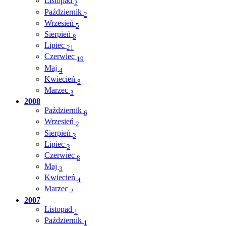
Listopad
2
Październik
2
Wrzesień
5
Sierpień
8
Lipiec
21
Czerwiec
19
Maj
4
Kwiecień
8
Marzec
3
2008
Październik
6
Wrzesień
2
Sierpień
3
Lipiec
3
Czerwiec
8
Maj
3
Kwiecień
4
Marzec
2
2007
Listopad
1
Październik
1