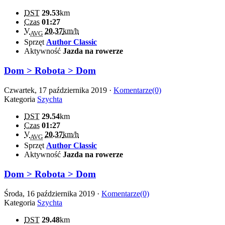
DST
29.53
km
Czas
01:27
V
20.37
km/h
AVG
Sprzęt
Author Classic
Aktywność
Jazda na rowerze
Dom > Robota > Dom
Czwartek, 17 października 2019 ·
Komentarze(0)
Kategoria
Szychta
DST
29.54
km
Czas
01:27
V
20.37
km/h
AVG
Sprzęt
Author Classic
Aktywność
Jazda na rowerze
Dom > Robota > Dom
Środa, 16 października 2019 ·
Komentarze(0)
Kategoria
Szychta
DST
29.48
km