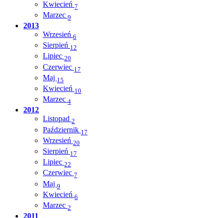
Kwiecień
7
Marzec
9
2013
Wrzesień
6
Sierpień
12
Lipiec
20
Czerwiec
17
Maj
15
Kwiecień
10
Marzec
4
2012
Listopad
2
Październik
17
Wrzesień
20
Sierpień
17
Lipiec
22
Czerwiec
7
Maj
9
Kwiecień
6
Marzec
2
2011