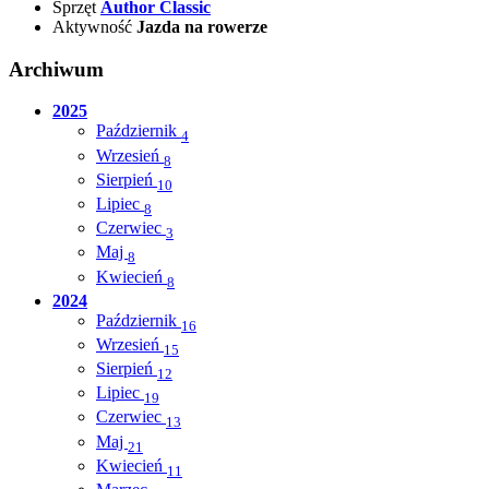
Sprzęt
Author Classic
Aktywność
Jazda na rowerze
Archiwum
2025
Październik
4
Wrzesień
8
Sierpień
10
Lipiec
8
Czerwiec
3
Maj
8
Kwiecień
8
2024
Październik
16
Wrzesień
15
Sierpień
12
Lipiec
19
Czerwiec
13
Maj
21
Kwiecień
11