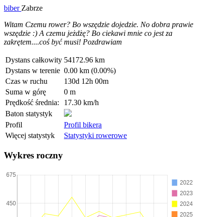
biber
Zabrze
Witam Czemu rower? Bo wszędzie dojedzie. No dobra prawie
wszędzie :) A czemu jeżdżę? Bo ciekawi mnie co jest za
zakrętem....coś być musi! Pozdrawiam
Dystans całkowity
54172.96 km
Dystans w terenie
0.00 km (0.00%)
Czas w ruchu
130d 12h 00m
Suma w górę
0 m
Prędkość średnia:
17.30 km/h
Baton statystyk
Profil
Profil bikera
Więcej statystyk
Statystyki rowerowe
Wykres roczny