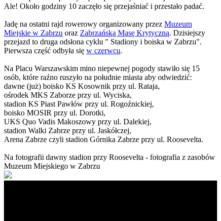
Ale! Około godziny 10 zaczęło się przejaśniać i przestało padać.
Jadę na ostatni rajd rowerowy organizowany przez
Muzeum
Miejskie w Zabrzu
oraz
Zabrzańską Masę Krytyczną
. Dzisiejszy
przejazd to druga odsłona cyklu " Stadiony i boiska w Zabrzu".
Pierwsza część odbyła się
w czerwcu
.
Na Placu Warszawskim mino niepewnej pogody stawiło się 15
osób, które raźno ruszyło na południe miasta aby odwiedzić:
dawne (już) boisko KS Kosownik przy ul. Rataja,
ośrodek MKS Zaborze przy ul. Wyciska,
stadion KS Piast Pawłów przy ul. Rogoźnickiej,
boisko MOSIR przy ul. Dorotki,
UKS Quo Vadis Makoszowy przy ul. Dalekiej,
stadion Walki Zabrze przy ul. Jaskółczej,
Arena Zabrze czyli stadion Górnika Zabrze przy ul. Roosevelta.
Na fotografii dawny stadion przy Roosevelta - fotografia z zasobów
Muzeum Miejskiego w Zabrzu