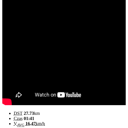
DST
27.73
km
Czas
01:41
V
16.47
km/h
AVG