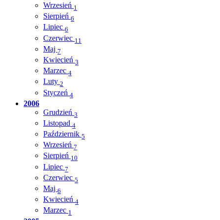
Wrzesień
1
Sierpień
6
Lipiec
6
Czerwiec
11
Maj
7
Kwiecień
3
Marzec
4
Luty
2
Styczeń
4
2006
Grudzień
3
Listopad
4
Październik
5
Wrzesień
7
Sierpień
10
Lipiec
7
Czerwiec
5
Maj
6
Kwiecień
4
Marzec
1