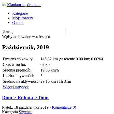
Kłaniam się drodze...
Kategorie
Moje rowery
O mnie
Wpisy archiwalne w miesiącu
Październik, 2019
Dystans całkowity:
145.82 km (w terenie 0.00 km; 0.00%)
Czas w ruchu:
07:39
Średnia prędkość:
19.06 km/h
Liczba aktywności:
5
Średnio na aktywność:
29.16 km i 1h 31m
Więcej statystyk
Dom > Robota > Dom
Piątek, 18 października 2019 ·
Komentarze(0)
Kategoria
Szychta