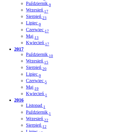
Październik
9
Wrzesień
17
Sierpień
23
Lipiec
9
Czerwiec
17
Maj
13
Kwiecień
17
2017
Październik
10
Wrzesień
15
Sierpień
20
Lipiec
9
Czerwiec
5
Maj
19
Kwiecień
1
2016
Listopad
1
Październik
1
Wrzesień
22
Sierpień
12
Lipiec