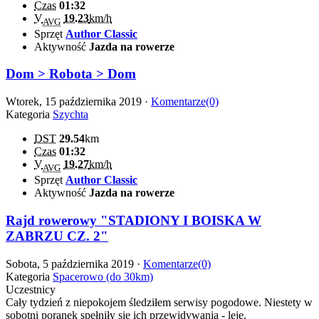
Czas
01:32
V
19.23
km/h
AVG
Sprzęt
Author Classic
Aktywność
Jazda na rowerze
Dom > Robota > Dom
Wtorek, 15 października 2019 ·
Komentarze(0)
Kategoria
Szychta
DST
29.54
km
Czas
01:32
V
19.27
km/h
AVG
Sprzęt
Author Classic
Aktywność
Jazda na rowerze
Rajd rowerowy "STADIONY I BOISKA W
ZABRZU CZ. 2"
Sobota, 5 października 2019 ·
Komentarze(0)
Kategoria
Spacerowo (do 30km)
Uczestnicy
Cały tydzień z niepokojem śledziłem serwisy pogodowe. Niestety w
sobotni poranek spełniły się ich przewidywania - leje.