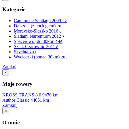
Kategorie
Camino de Santiago 2009
32
Dalsze... (z noclegiem)
70
Moravsko-Slezsko 2016
6
Śladami Narrenturm 2012
7
Spacerowo (do 30km)
246
Szlak Czarownic 2011
8
Szychta
793
Wycieczki (ponad 30km)
285
Zamknij
×
Moje rowery
KROSS TRANS 8.0
9470 km
Author Classic
44651 km
Zamknij
×
O mnie