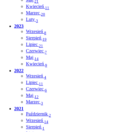
21
Kwiecień
11
Marzec
20
Luty
3
2023
Wrzesień
8
Sierpień
19
Lipiec
21
Czerwiec
7
Maj
14
Kwiecień
9
2022
Wrzesień
4
Lipiec
11
Czerwiec
6
Maj
12
Marzec
3
2021
Październik
2
Wrzesień
14
Sierpień
1