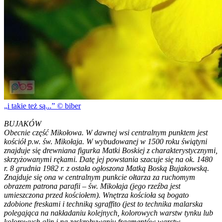
i takie też są...
© biber
BUJAKÓW
Obecnie część Mikołowa. W dawnej wsi centralnym punktem jest
kościół p.w. św. Mikołaja. W wybudowanej w 1500 roku świątyni
znajduje się drewniana figurka Matki Boskiej z charakterystycznymi,
skrzyżowanymi rękami. Datę jej powstania szacuje się na ok. 1480
r. 8 grudnia 1982 r. z ostała ogłoszona Matką Boską Bujakowską.
Znajduje się ona w centralnym punkcie ołtarza za ruchomym
obrazem patrona parafii – św. Mikołaja (jego rzeźba jest
umieszczona przed kościołem). Wnętrza kościoła są bogato
zdobione freskami i techniką sgraffito (jest to technika malarska
polegająca na nakładaniu kolejnych, kolorowych warstw tynku lub
kolorowych glin i na zeskrobywaniu fragmentów warstw