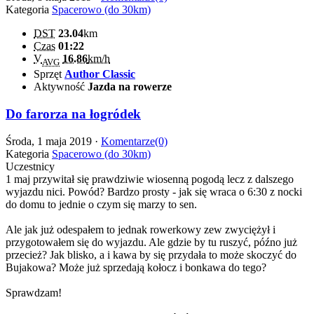
Kategoria
Spacerowo (do 30km)
DST
23.04
km
Czas
01:22
V
16.86
km/h
AVG
Sprzęt
Author Classic
Aktywność
Jazda na rowerze
Do farorza na łogródek
Środa, 1 maja 2019 ·
Komentarze(0)
Kategoria
Spacerowo (do 30km)
Uczestnicy
1 maj przywitał się prawdziwie wiosenną pogodą lecz z dalszego
wyjazdu nici. Powód? Bardzo prosty - jak się wraca o 6:30 z nocki
do domu to jednie o czym się marzy to sen.
Ale jak już odespałem to jednak rowerkowy zew zwyciężył i
przygotowałem się do wyjazdu. Ale gdzie by tu ruszyć, późno już
przecież? Jak blisko, a i kawa by się przydała to może skoczyć do
Bujakowa? Może już sprzedają kołocz i bonkawa do tego?
Sprawdzam!