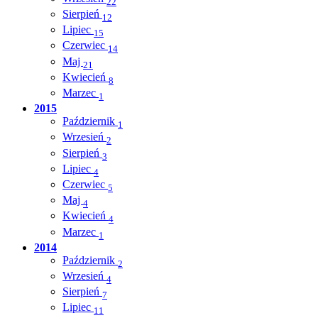
22
Sierpień
12
Lipiec
15
Czerwiec
14
Maj
21
Kwiecień
8
Marzec
1
2015
Październik
1
Wrzesień
2
Sierpień
3
Lipiec
4
Czerwiec
5
Maj
4
Kwiecień
4
Marzec
1
2014
Październik
2
Wrzesień
4
Sierpień
7
Lipiec
11