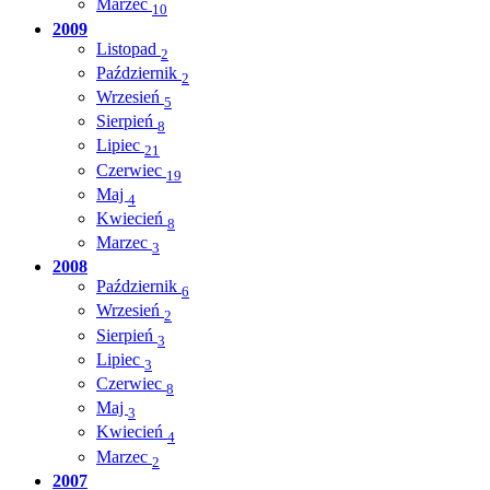
Marzec
10
2009
Listopad
2
Październik
2
Wrzesień
5
Sierpień
8
Lipiec
21
Czerwiec
19
Maj
4
Kwiecień
8
Marzec
3
2008
Październik
6
Wrzesień
2
Sierpień
3
Lipiec
3
Czerwiec
8
Maj
3
Kwiecień
4
Marzec
2
2007