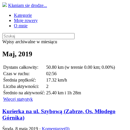
Kłaniam się drodze...
Kategorie
Moje rowery
O mnie
Wpisy archiwalne w miesiącu
Maj, 2019
Dystans całkowity:
50.80 km (w terenie 0.00 km; 0.00%)
Czas w ruchu:
02:56
Średnia prędkość:
17.32 km/h
Liczba aktywności:
2
Średnio na aktywność:
25.40 km i 1h 28m
Więcej statystyk
Kurierka na ul. Szybową (Zabrze, Os. Młodego
Górnika)
Środa, 8 maja 2019 ·
Komentarze(0)