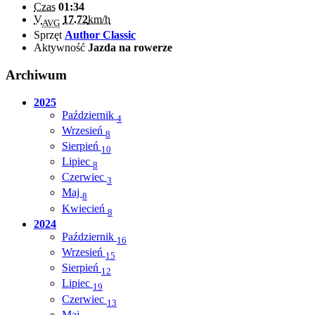
Czas
01:34
V
17.72
km/h
AVG
Sprzęt
Author Classic
Aktywność
Jazda na rowerze
Archiwum
2025
Październik
4
Wrzesień
8
Sierpień
10
Lipiec
8
Czerwiec
3
Maj
8
Kwiecień
8
2024
Październik
16
Wrzesień
15
Sierpień
12
Lipiec
19
Czerwiec
13
Maj