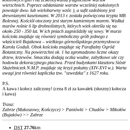
wierzchnich. Poprzez odsłanianie warstw wcześniej nałożonych
powstaje dwu- lub wielobarwny wzór. ), a sufit ozdobiony jest
drewnianymi kasetonami. W 2013 r. została poświęcona krypta MB
Bolesnej. Kościół otoczony jest starym kamiennym murem. Wzdłuż
murów rośnie 6 lip drobnolistnych, których wiek określa się na
około 250 - 350 lat. W ich pniach zagnieździły się sowy. W murze
kościoła znajduje się również symboliczny grób jednego z
właścicieli Bujakowa – wielkiego górnośląskiego przemysłowca
Karola Goduli. Obok kościoła znajduje się Parafialny Ogród
Botaniczny. Na powierzchni ok. 1 ha zgromadzono liczne okazy
drzew, krzewów. Smaczku dodają oczka wodne, zabytkowe ule czy
hodowla dekoracyjnego ptactwa. Przed budynkami klasztoru Sióstr
Służebniczek N.M.P. znajduje się krzyż pokutny (XIV-XVI w.). Warta
uwagi jest również kapliczka tzw. "szwedzka" z 1627 roku.
P.S.
A kawa i kołocz zaliczony! (cena 8 zł za kawałek (słuszny) kołocza
i kawa)
Trasa:
Zabrze (Makoszowy, Kończyce) > Paniówki > Chudów > Mikołów
(Bujaków) >> Zabrze
DST
27.76
km