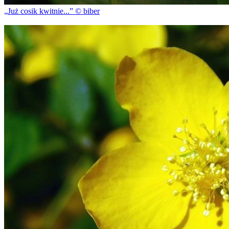
Już cosik kwitnie...
© biber