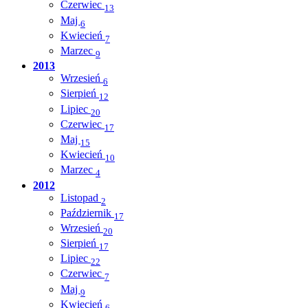
Czerwiec
13
Maj
6
Kwiecień
7
Marzec
9
2013
Wrzesień
6
Sierpień
12
Lipiec
20
Czerwiec
17
Maj
15
Kwiecień
10
Marzec
4
2012
Listopad
2
Październik
17
Wrzesień
20
Sierpień
17
Lipiec
22
Czerwiec
7
Maj
9
Kwiecień
6