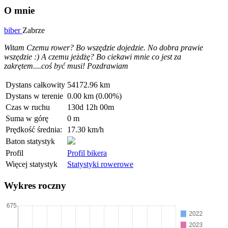
O mnie
biber
Zabrze
Witam Czemu rower? Bo wszędzie dojedzie. No dobra prawie
wszędzie :) A czemu jeżdżę? Bo ciekawi mnie co jest za
zakrętem....coś być musi! Pozdrawiam
Dystans całkowity
54172.96 km
Dystans w terenie
0.00 km (0.00%)
Czas w ruchu
130d 12h 00m
Suma w górę
0 m
Prędkość średnia:
17.30 km/h
Baton statystyk
Profil
Profil bikera
Więcej statystyk
Statystyki rowerowe
Wykres roczny