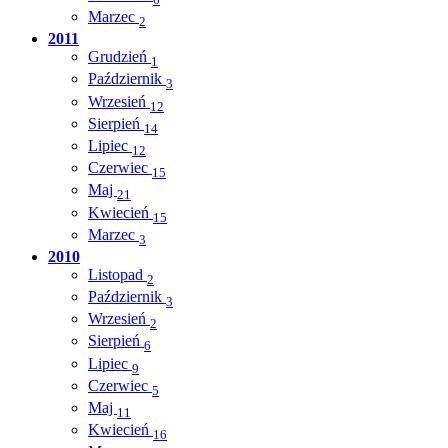
Marzec
2
2011
Grudzień
1
Październik
3
Wrzesień
12
Sierpień
14
Lipiec
12
Czerwiec
15
Maj
21
Kwiecień
15
Marzec
3
2010
Listopad
2
Październik
3
Wrzesień
2
Sierpień
6
Lipiec
9
Czerwiec
5
Maj
11
Kwiecień
16