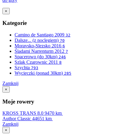
do góry
×
Kategorie
Camino de Santiago 2009
32
Dalsze... (z noclegiem)
70
Moravsko-Slezsko 2016
6
Śladami Narrenturm 2012
7
Spacerowo (do 30km)
246
Szlak Czarownic 2011
8
Szychta
793
Wycieczki (ponad 30km)
285
Zamknij
×
Moje rowery
KROSS TRANS 8.0
9470 km
Author Classic
44651 km
Zamknij
×