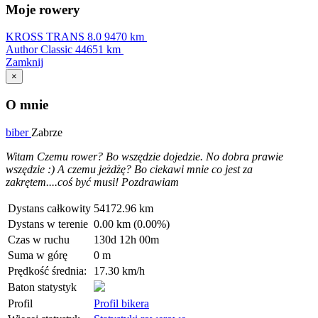
Moje rowery
KROSS TRANS 8.0
9470 km
Author Classic
44651 km
Zamknij
×
O mnie
biber
Zabrze
Witam Czemu rower? Bo wszędzie dojedzie. No dobra prawie
wszędzie :) A czemu jeżdżę? Bo ciekawi mnie co jest za
zakrętem....coś być musi! Pozdrawiam
Dystans całkowity
54172.96 km
Dystans w terenie
0.00 km (0.00%)
Czas w ruchu
130d 12h 00m
Suma w górę
0 m
Prędkość średnia:
17.30 km/h
Baton statystyk
Profil
Profil bikera