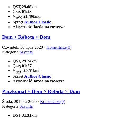
DST
29.68
km
Czas
01:23
V
21.46
km/h
AVG
Sprzęt
Author Classic
Aktywność
Jazda na rowerze
Dom > Robota > Dom
Czwartek, 30 lipca 2020 ·
Komentarze(0)
Kategoria
Szychta
DST
29.74
km
Czas
01:27
V
20.51
km/h
AVG
Sprzęt
Author Classic
Aktywność
Jazda na rowerze
Paczkomat + Dom > Robota > Dom
Środa, 29 lipca 2020 ·
Komentarze(0)
Kategoria
Szychta
DST
31.31
km