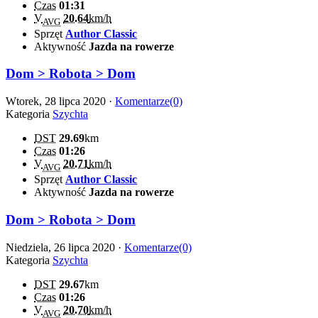
Czas
01:31
V
20.64
km/h
AVG
Sprzęt
Author Classic
Aktywność
Jazda na rowerze
Dom > Robota > Dom
Wtorek, 28 lipca 2020 ·
Komentarze(0)
Kategoria
Szychta
DST
29.69
km
Czas
01:26
V
20.71
km/h
AVG
Sprzęt
Author Classic
Aktywność
Jazda na rowerze
Dom > Robota > Dom
Niedziela, 26 lipca 2020 ·
Komentarze(0)
Kategoria
Szychta
DST
29.67
km
Czas
01:26
V
20.70
km/h
AVG