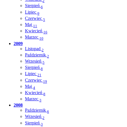
2
Sierpień
6
Lipiec
9
Czerwiec
5
Maj
11
Kwiecień
16
Marzec
10
2009
Listopad
2
Październik
2
Wrzesień
5
Sierpień
8
Lipiec
21
Czerwiec
19
Maj
4
Kwiecień
8
Marzec
3
2008
Październik
6
Wrzesień
2
Sierpień
3