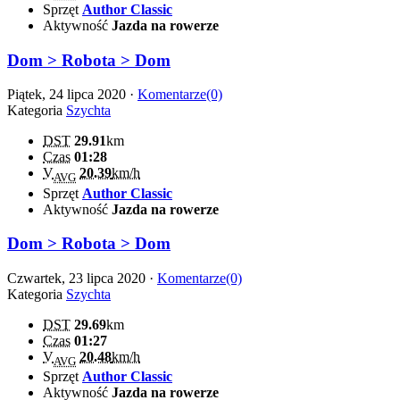
Sprzęt
Author Classic
Aktywność
Jazda na rowerze
Dom > Robota > Dom
Piątek, 24 lipca 2020 ·
Komentarze(0)
Kategoria
Szychta
DST
29.91
km
Czas
01:28
V
20.39
km/h
AVG
Sprzęt
Author Classic
Aktywność
Jazda na rowerze
Dom > Robota > Dom
Czwartek, 23 lipca 2020 ·
Komentarze(0)
Kategoria
Szychta
DST
29.69
km
Czas
01:27
V
20.48
km/h
AVG
Sprzęt
Author Classic
Aktywność
Jazda na rowerze