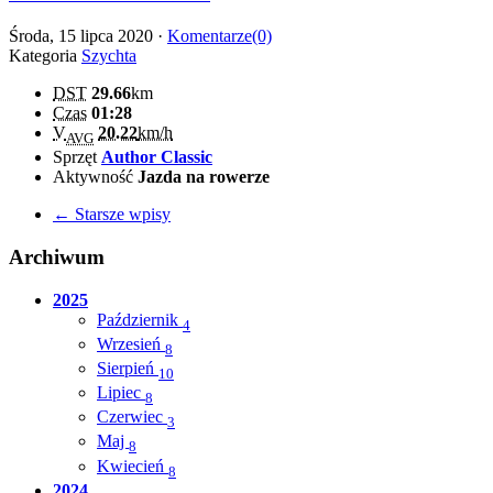
Środa, 15 lipca 2020 ·
Komentarze(0)
Kategoria
Szychta
DST
29.66
km
Czas
01:28
V
20.22
km/h
AVG
Sprzęt
Author Classic
Aktywność
Jazda na rowerze
← Starsze wpisy
Archiwum
2025
Październik
4
Wrzesień
8
Sierpień
10
Lipiec
8
Czerwiec
3
Maj
8
Kwiecień
8
2024