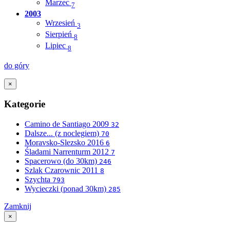
Marzec
7
2003
Wrzesień
3
Sierpień
8
Lipiec
8
do góry
×
Kategorie
Camino de Santiago 2009
32
Dalsze... (z noclegiem)
70
Moravsko-Slezsko 2016
6
Śladami Narrenturm 2012
7
Spacerowo (do 30km)
246
Szlak Czarownic 2011
8
Szychta
793
Wycieczki (ponad 30km)
285
Zamknij
×