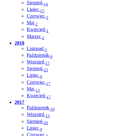
Sierpień
14
Lipiec
15
Czerwiec
5
Maj
2
Kwiecień
1
Marzec
2
2018
Listopad
3
Październik
9
Wrzesień
17
Sierpień
23
Lipiec
9
Czerwiec
17
Maj
13
Kwiecień
17
2017
Październik
10
Wrzesień
15
Sierpień
20
Lipiec
9
Czerwiec