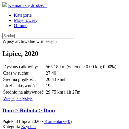
Kłaniam się drodze...
Kategorie
Moje rowery
O mnie
Wpisy archiwalne w miesiącu
Lipiec, 2020
Dystans całkowity:
565.18 km (w terenie 0.00 km; 0.00%)
Czas w ruchu:
27:40
Średnia prędkość:
20.43 km/h
Liczba aktywności:
19
Średnio na aktywność:
29.75 km i 1h 27m
Więcej statystyk
Dom > Robota > Dom
Piątek, 31 lipca 2020 ·
Komentarze(0)
Kategoria
Szychta