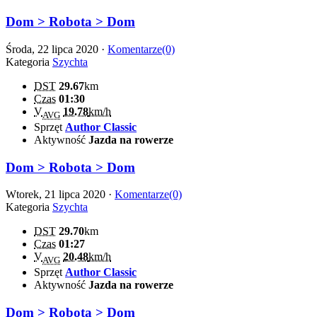
Dom > Robota > Dom
Środa, 22 lipca 2020 ·
Komentarze(0)
Kategoria
Szychta
DST
29.67
km
Czas
01:30
V
19.78
km/h
AVG
Sprzęt
Author Classic
Aktywność
Jazda na rowerze
Dom > Robota > Dom
Wtorek, 21 lipca 2020 ·
Komentarze(0)
Kategoria
Szychta
DST
29.70
km
Czas
01:27
V
20.48
km/h
AVG
Sprzęt
Author Classic
Aktywność
Jazda na rowerze
Dom > Robota > Dom