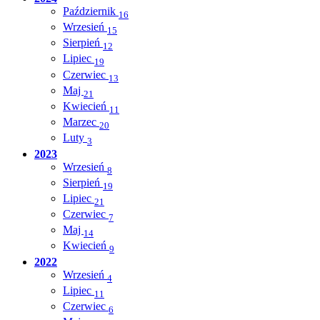
Październik
16
Wrzesień
15
Sierpień
12
Lipiec
19
Czerwiec
13
Maj
21
Kwiecień
11
Marzec
20
Luty
3
2023
Wrzesień
8
Sierpień
19
Lipiec
21
Czerwiec
7
Maj
14
Kwiecień
9
2022
Wrzesień
4
Lipiec
11
Czerwiec
6