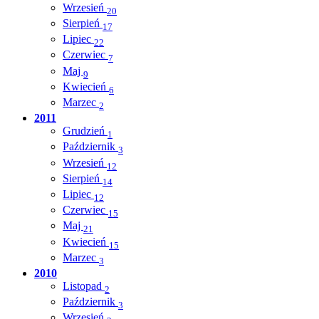
Wrzesień
20
Sierpień
17
Lipiec
22
Czerwiec
7
Maj
9
Kwiecień
6
Marzec
2
2011
Grudzień
1
Październik
3
Wrzesień
12
Sierpień
14
Lipiec
12
Czerwiec
15
Maj
21
Kwiecień
15
Marzec
3
2010
Listopad
2
Październik
3
Wrzesień