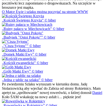
pocztówki lecz zapomniano o drogowskazach. Na szczęście w
broszurce jest mapka.
O Matce Ewie i szlaku można poczytać na stronie WWW
Kościół Świętego Krzyża
© biber
Ruiny pałacu w Miechowicach
© biber
Budynek "Ostoi Pokoju"
© biber
"Cisza Syjonu"
© biber
Domek Matki Ewy
© biber
Kościół ewangelicki
© biber
Grób Matki Ewy
© biber
Jedna z tablic na szlaku
© biber
Po zwiedzeniu Szlaku wyruszam w kierunku domu. Jadę
Stolarzowicką aby wjechać do Zabrza od strony Rokietnicy. Mam
apetyt na „spróbowanie” nowej rowerówki, o której donosił
Daniel
Koło ŚAM wskakuję na nowy asfalt i… pięknie jest!
Rowerówka w Rokietnicy
© biber