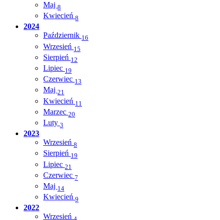
Maj
8
Kwiecień
8
2024
Październik
16
Wrzesień
15
Sierpień
12
Lipiec
19
Czerwiec
13
Maj
21
Kwiecień
11
Marzec
20
Luty
3
2023
Wrzesień
8
Sierpień
19
Lipiec
21
Czerwiec
7
Maj
14
Kwiecień
9
2022
Wrzesień
4