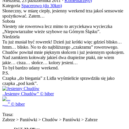
Niedziela, 23 października 2011 ·
Komentarze(0)
Kategoria
Spacerowo (do 30km)
Słoneczny, w miarę ciepły, jesienny weekend trza jakoś sensownie
spożytkować. Zatem…
Sobota
Niestety nie rowerowa lecz mimo to arcyciekawa wycieczka
„Niepowtarzalne wieże szybowe na Górnym Śląsku”.
Niedziela
Tu już musiał być rowerek! Dzień już krótki więc gdzieś blisko…
hmm… blisko. No to do najbliższego „czakramu” rowerowego.
Chudów powitał mnie pięknym słońcem i już jesiennym spokojem.
Nad zamkiem kołowały jakieś dwa drapieżne ptaki, nie wiem
jakie… cisza… słońce… kolory jesieni…
To był bardzo udany weekend.
P.S.
Czapka „do biegania” z Lidla wyśmielicie sprawdziła się jako
czapka „pod kask”.
Jesienny Chudów
© biber
...
© biber
Trasa:
Zabrze > Paniówki > Chudów > Paniówki > Zabrze