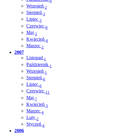
6
Wrzesień
2
Sierpień
3
Lipiec
3
Czerwiec
8
Maj
3
Kwiecień
4
Marzec
2
2007
Listopad
1
Październik
1
Wrzesień
1
Sierpień
6
Lipiec
6
Czerwiec
11
Maj
7
Kwiecień
3
Marzec
4
Luty
2
Styczeń
4
2006