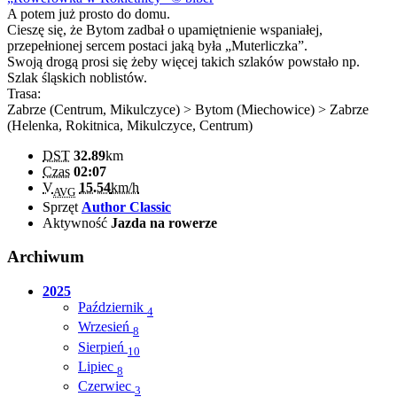
A potem już prosto do domu.
Cieszę się, że Bytom zadbał o upamiętnienie wspaniałej,
przepełnionej sercem postaci jaką była „Muterliczka”.
Swoją drogą prosi się żeby więcej takich szlaków powstało np.
Szlak śląskich noblistów.
Trasa:
Zabrze (Centrum, Mikulczyce) > Bytom (Miechowice) > Zabrze
(Helenka, Rokitnica, Mikulczyce, Centrum)
DST
32.89
km
Czas
02:07
V
15.54
km/h
AVG
Sprzęt
Author Classic
Aktywność
Jazda na rowerze
Archiwum
2025
Październik
4
Wrzesień
8
Sierpień
10
Lipiec
8
Czerwiec
3