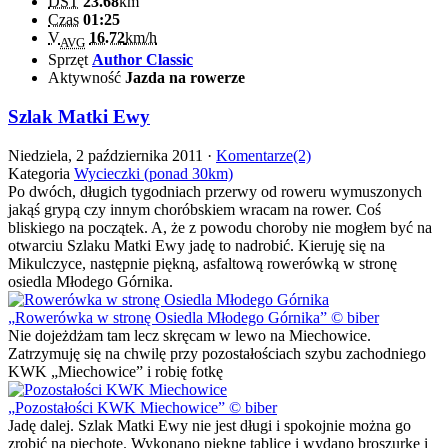
DST
23.68
km
Czas
01:25
V
16.72
km/h
AVG
Sprzęt
Author Classic
Aktywność
Jazda na rowerze
Szlak Matki Ewy
Niedziela, 2 października 2011 ·
Komentarze(2)
Kategoria
Wycieczki (ponad 30km)
Po dwóch, długich tygodniach przerwy od roweru wymuszonych
jakąś grypą czy innym choróbskiem wracam na rower. Coś
bliskiego na początek. A, że z powodu choroby nie mogłem być na
otwarciu Szlaku Matki Ewy jadę to nadrobić. Kieruję się na
Mikulczyce, następnie piękną, asfaltową rowerówką w stronę
osiedla Młodego Górnika.
Rowerówka w stronę Osiedla Młodego Górnika
© biber
Nie dojeżdżam tam lecz skręcam w lewo na Miechowice.
Zatrzymuję się na chwilę przy pozostałościach szybu zachodniego
KWK „Miechowice” i robię fotkę
Pozostałości KWK Miechowice
© biber
Jadę dalej. Szlak Matki Ewy nie jest długi i spokojnie można go
zrobić na piechotę. Wykonano piękne tablice i wydano broszurkę i