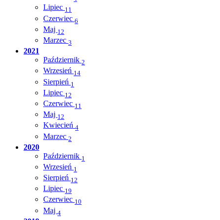
Lipiec
11
Czerwiec
6
Maj
12
Marzec
3
2021
Październik
2
Wrzesień
14
Sierpień
1
Lipiec
12
Czerwiec
11
Maj
12
Kwiecień
4
Marzec
2
2020
Październik
1
Wrzesień
1
Sierpień
12
Lipiec
19
Czerwiec
10
Maj
4