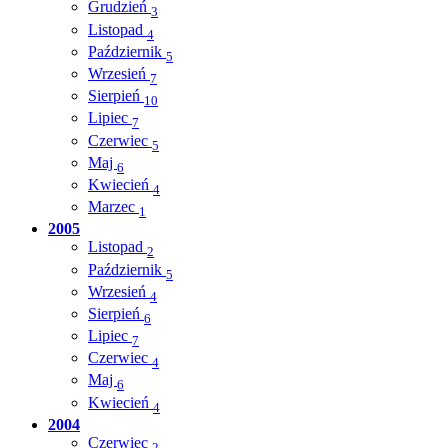
Grudzień
3
Listopad
4
Październik
5
Wrzesień
7
Sierpień
10
Lipiec
7
Czerwiec
5
Maj
6
Kwiecień
4
Marzec
1
2005
Listopad
2
Październik
5
Wrzesień
4
Sierpień
6
Lipiec
7
Czerwiec
4
Maj
6
Kwiecień
4
2004
Czerwiec
2