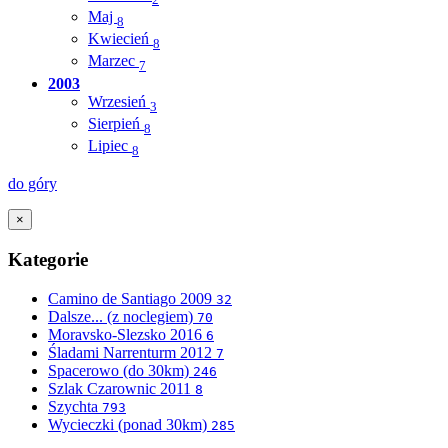
Maj
8
Kwiecień
8
Marzec
7
2003
Wrzesień
3
Sierpień
8
Lipiec
8
do góry
×
Kategorie
Camino de Santiago 2009
32
Dalsze... (z noclegiem)
70
Moravsko-Slezsko 2016
6
Śladami Narrenturm 2012
7
Spacerowo (do 30km)
246
Szlak Czarownic 2011
8
Szychta
793
Wycieczki (ponad 30km)
285