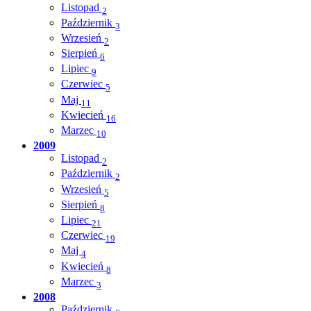
Listopad
2
Październik
3
Wrzesień
2
Sierpień
6
Lipiec
9
Czerwiec
5
Maj
11
Kwiecień
16
Marzec
10
2009
Listopad
2
Październik
2
Wrzesień
5
Sierpień
8
Lipiec
21
Czerwiec
19
Maj
4
Kwiecień
8
Marzec
3
2008
Październik