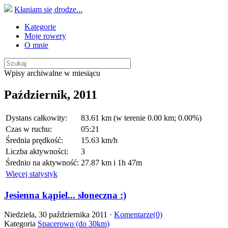
Kłaniam się drodze...
Kategorie
Moje rowery
O mnie
Wpisy archiwalne w miesiącu
Październik, 2011
Dystans całkowity:
83.61 km (w terenie 0.00 km; 0.00%)
Czas w ruchu:
05:21
Średnia prędkość:
15.63 km/h
Liczba aktywności:
3
Średnio na aktywność:
27.87 km i 1h 47m
Więcej statystyk
Jesienna kąpiel... słoneczna :)
Niedziela, 30 października 2011 ·
Komentarze(0)
Kategoria
Spacerowo (do 30km)