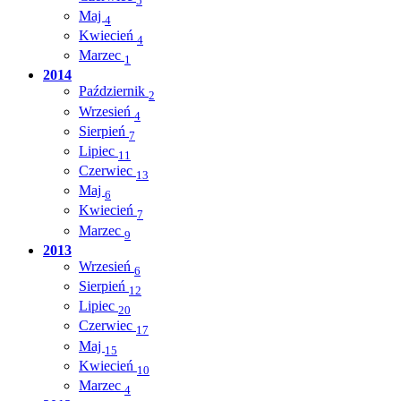
5
Maj
4
Kwiecień
4
Marzec
1
2014
Październik
2
Wrzesień
4
Sierpień
7
Lipiec
11
Czerwiec
13
Maj
6
Kwiecień
7
Marzec
9
2013
Wrzesień
6
Sierpień
12
Lipiec
20
Czerwiec
17
Maj
15
Kwiecień
10
Marzec
4