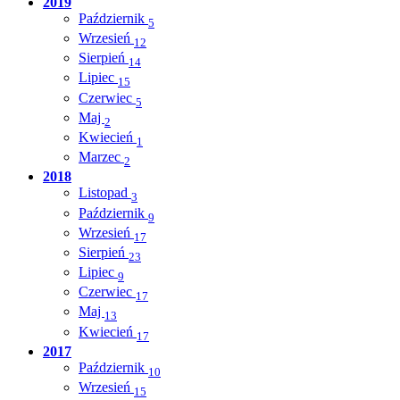
2019
Październik
5
Wrzesień
12
Sierpień
14
Lipiec
15
Czerwiec
5
Maj
2
Kwiecień
1
Marzec
2
2018
Listopad
3
Październik
9
Wrzesień
17
Sierpień
23
Lipiec
9
Czerwiec
17
Maj
13
Kwiecień
17
2017
Październik
10
Wrzesień
15