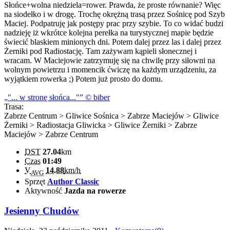
Słońce+wolna niedziela=rower. Prawda, że proste równanie? Więc
na siodełko i w drogę. Trochę okrężną trasą przez Sośnicę pod Szyb
Maciej. Podpatruję jak postępy prac przy szybie. To co widać budzi
nadzieję iż wkrótce kolejna perełka na turystycznej mapie będzie
świecić blaskiem minionych dni. Potem dalej przez las i dalej przez
Żerniki pod Radiostację. Tam zażywam kąpieli słonecznej i
wracam. W Maciejowie zatrzymuję się na chwilę przy siłowni na
wolnym powietrzu i momencik ćwiczę na każdym urządzeniu, za
wyjątkiem rowerka ;) Potem już prosto do domu.
"... w stronę słońca..."
© biber
Trasa:
Zabrze Centrum > Gliwice Sośnica > Zabrze Maciejów > Gliwice
Żerniki > Radiostacja Gliwicka > Gliwice Żerniki > Zabrze
Maciejów > Zabrze Centrum
DST
27.04
km
Czas
01:49
V
14.88
km/h
AVG
Sprzęt
Author Classic
Aktywność
Jazda na rowerze
Jesienny Chudów