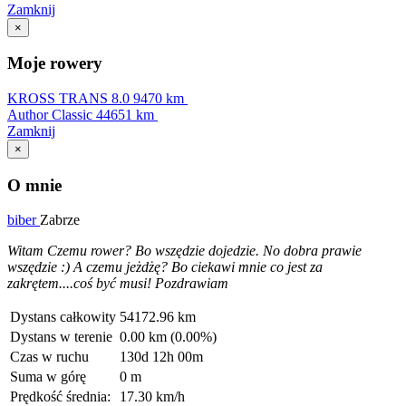
Zamknij
×
Moje rowery
KROSS TRANS 8.0
9470 km
Author Classic
44651 km
Zamknij
×
O mnie
biber
Zabrze
Witam Czemu rower? Bo wszędzie dojedzie. No dobra prawie
wszędzie :) A czemu jeżdżę? Bo ciekawi mnie co jest za
zakrętem....coś być musi! Pozdrawiam
Dystans całkowity
54172.96 km
Dystans w terenie
0.00 km (0.00%)
Czas w ruchu
130d 12h 00m
Suma w górę
0 m
Prędkość średnia:
17.30 km/h