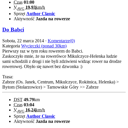
Czas
01:00
V
19.93
km/h
AVG
Sprzęt
Author Classic
Aktywność
Jazda na rowerze
Do Babci
Sobota, 22 marca 2014 ·
Komentarze(0)
Kategoria
Wycieczki (ponad 30km)
Pierwszy raz w tym roku rowerem do Babci.
Zaskoczyło mnie, że na rowerówce Mikulczyce-Helenka ludzie
sami schodzili z drogi i nie byli zdziwieni widząc rower na drodze
rowerowej. Obyło się nawet bez dzwonka :)
Trasa:
Zabrze (Os. Janek, Centrum, Mikulczyce, Rokitnica, Helenka) >
Bytom (Stolarzowice) > Tarnowskie Góry >> Zabrze
DST
49.79
km
Czas
03:04
V
16.24
km/h
AVG
Sprzęt
Author Classic
Aktywność
Jazda na rowerze