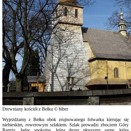
Drewniany kościół z Bełku © biber
Wyjeżdżamy z Bełku obok zrujnowanego folwarku kierując się
niebieskim, rowerowym szlakiem. Szlak prowadzi zboczem Góry
Ramża. Jadąc spokojną, leśną drogą płoszymy sarnę, która