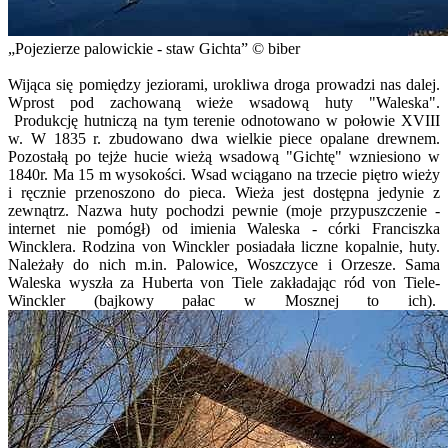
Pojezierze palowickie - staw Gichta
© biber
Wijąca się pomiędzy jeziorami, urokliwa droga prowadzi nas dalej.
Wprost pod zachowaną wieże wsadową huty "Waleska".
Produkcję hutniczą na tym terenie odnotowano w połowie XVIII
w. W 1835 r. zbudowano dwa wielkie piece opalane drewnem.
Pozostałą po tejże hucie wieżą wsadową "Gichtę" wzniesiono w
1840r. Ma 15 m wysokości. Wsad wciągano na trzecie piętro wieży
i ręcznie przenoszono do pieca. Wieża jest dostępna jedynie z
zewnątrz. Nazwa huty pochodzi pewnie (moje przypuszczenie -
internet nie pomógł) od imienia Waleska - córki Franciszka
Wincklera. Rodzina von Winckler posiadała liczne kopalnie, huty.
Należały do nich m.in. Palowice, Woszczyce i Orzesze. Sama
Waleska wyszła za Huberta von Tiele zakładając ród von Tiele-
Winckler (bajkowy pałac w Mosznej to ich).