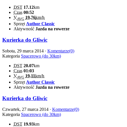
DST
17.12
km
Czas
00:52
V
19.76
km/h
AVG
Sprzęt
Author Classic
Aktywność
Jazda na rowerze
Kurierka do Gliwic
Sobota, 29 marca 2014 ·
Komentarze(0)
Kategoria
Spacerowo (do 30km)
DST
20.07
km
Czas
01:03
V
19.11
km/h
AVG
Sprzęt
Author Classic
Aktywność
Jazda na rowerze
Kurierka do Gliwic
Czwartek, 27 marca 2014 ·
Komentarze(0)
Kategoria
Spacerowo (do 30km)
DST
19.93
km