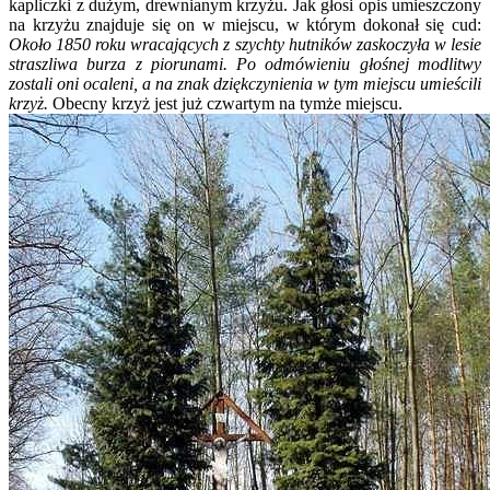
kapliczki z dużym, drewnianym krzyżu. Jak głosi opis umieszczony
na krzyżu znajduje się on w miejscu, w którym dokonał się cud:
Około 1850 roku wracających z szychty hutników zaskoczyła w lesie
straszliwa burza z piorunami. Po odmówieniu głośnej modlitwy
zostali oni ocaleni, a na znak dziękczynienia w tym miejscu umieścili
krzyż.
Obecny krzyż jest już czwartym na tymże miejscu.