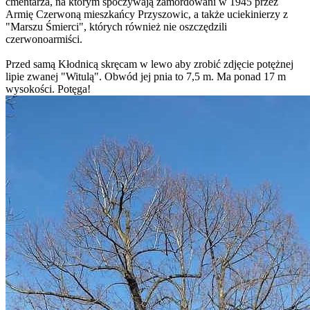
cmentarza, na którym spoczywają zamordowani w 1945 przez
Armię Czerwoną mieszkańcy Przyszowic, a także uciekinierzy z
"Marszu Śmierci", których również nie oszczędzili
czerwonoarmiści.
Przed samą Kłodnicą skręcam w lewo aby zrobić zdjęcie potężnej
lipie zwanej "Witulą". Obwód jej pnia to 7,5 m. Ma ponad 17 m
wysokości. Potęga!