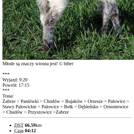
Młode są znaczy wiosna jest! © biber
***
Wyjazd: 9:20
Powrót: 17:15
***
Trasa:
Zabrze > Paniówki > Chudów > Bujaków > Orzesze > Palowice >
Stawy Palowickie > Palowice > Bełk > Dębieńsko > Ornontowice
> Chudów > Przyszowice >Zabrze
DST
66.59
km
Czas
04:12