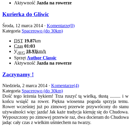
Aktywność
Jazda na rowerze
Kurierka do Gliwic
Środa, 12 marca 2014 ·
Komentarze(0)
Kategoria
Spacerowo (do 30km)
DST
19.87
km
Czas
01:03
V
18.93
km/h
AVG
Sprzęt
Author Classic
Aktywność
Jazda na rowerze
Zaczynamy !
Niedziela, 2 marca 2014 ·
Komentarze(4)
Kategoria
Spacerowo (do 30km)
Dość tego leżenia bykiem! Trza ruszyć tą wielką, tłustą ......... i w
końcu wsiąść na rower. Piękna wiosenna pogoda sprzyja temu.
Rower wcześniej już po zimowej przerwie przywrócony do stanu
używalności więc jazda! Jak każe tradycja kieruję się do Chudowa.
Wyposzczony po zimowej przerwie raz, dwa docieram do Chudowa
jadąc cały czas z wielkim uśmiechem na twarzy.