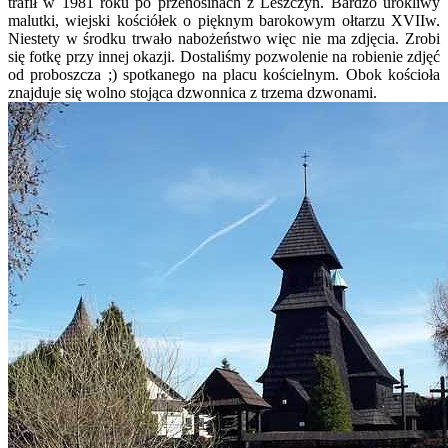
trafił w 1981 roku po przenosinach z Leszczyn. Bardzo urokliwy
malutki, wiejski kościółek o pięknym barokowym ołtarzu XVIIw.
Niestety w środku trwało nabożeństwo więc nie ma zdjęcia. Zrobi
się fotkę przy innej okazji. Dostaliśmy pozwolenie na robienie zdjęć
od proboszcza ;) spotkanego na placu kościelnym. Obok kościoła
znajduje się wolno stojąca dzwonnica z trzema dzwonami.