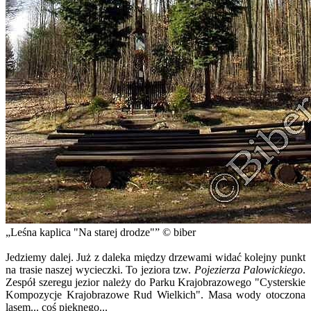
Leśna kaplica "Na starej drodze"
© biber
Jedziemy dalej. Już z daleka między drzewami widać kolejny punkt
na trasie naszej wycieczki. To jeziora tzw.
Pojezierza Palowickiego
.
Zespół szeregu jezior należy do Parku Krajobrazowego "Cysterskie
Kompozycje Krajobrazowe Rud Wielkich". Masa wody otoczona
lasem... coś pięknego...