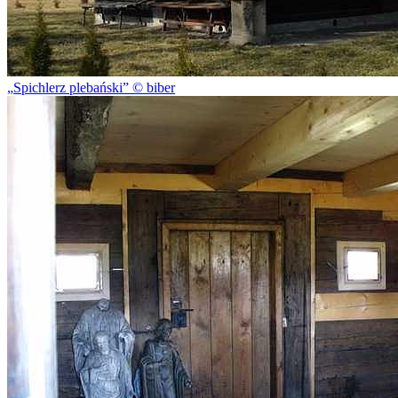
Spichlerz plebański
© biber