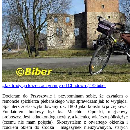
Jak tradycja każe zaczynamy od Chudowa ;)
© biber
Docieram do Przyszowic i przypominam sobie, że czytałem o
remoncie spichlerza plebańskiego więc sprawdzam jak to wygląda.
Spichlerz został wybudowany ok. 1800 jako konstrukcja zrębowa.
Fundatorem budowy był ks. Melchior Opolski, miejscowy
proboszcz. Jest jednokondygnacyjny, a kalenicę wieńczy półksiężyc
(czemu nie mam pojęcia). Skorzystałem z otwartego okienka i
rzuciłem okiem do środka - magazynek nieużywanych, starych