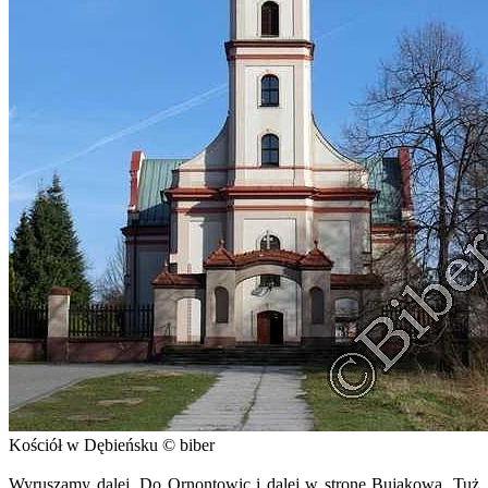
Kościół w Dębieńsku © biber
Wyruszamy dalej. Do Ornontowic i dalej w stronę Bujakowa. Tuż