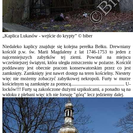
Kaplica Lukasów - wejście do krypty
© biber
Niedaleko kaplicy znajduje się kolejna perełka Bełku. Drewniany
kościół p.w. św. Marii Magdaleny z lat 1746-1753 to jeden z
najcenniejszych zabytków tej ziemi. Powstał na miejscu
wcześniejszej świątyni, która uległa zniszczeniu w pożarze. Kościół
poddawany jest obecnie pracom konserwatorskim przez co jest
zamknięty. Zamknięty jest nawet dostęp na teren kościelny. Niestety
więc nie możemy zobaczyć zabytkowej nekropoli. Furty w murze
kościelnym są zamknięte za pomocą............................................. U-
locków!!! Furty są zakończone dużymi szpikulcami, a ponadto są na
widoku z plebani więc ich nie forsuję "górą" lecz jedziemy dalej.