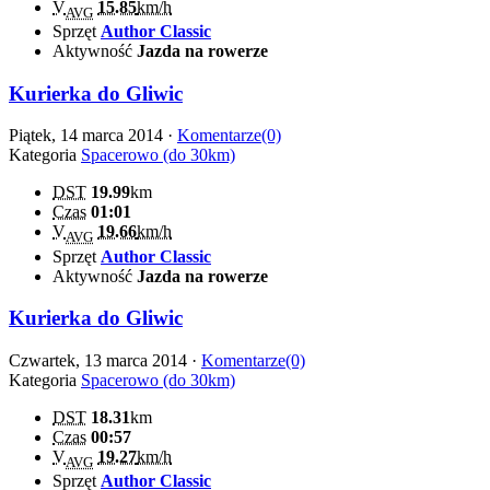
V
15.85
km/h
AVG
Sprzęt
Author Classic
Aktywność
Jazda na rowerze
Kurierka do Gliwic
Piątek, 14 marca 2014 ·
Komentarze(0)
Kategoria
Spacerowo (do 30km)
DST
19.99
km
Czas
01:01
V
19.66
km/h
AVG
Sprzęt
Author Classic
Aktywność
Jazda na rowerze
Kurierka do Gliwic
Czwartek, 13 marca 2014 ·
Komentarze(0)
Kategoria
Spacerowo (do 30km)
DST
18.31
km
Czas
00:57
V
19.27
km/h
AVG
Sprzęt
Author Classic