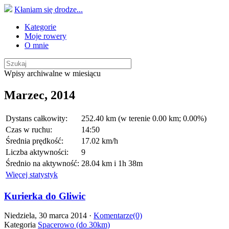
Kłaniam się drodze...
Kategorie
Moje rowery
O mnie
Wpisy archiwalne w miesiącu
Marzec, 2014
Dystans całkowity:
252.40 km (w terenie 0.00 km; 0.00%)
Czas w ruchu:
14:50
Średnia prędkość:
17.02 km/h
Liczba aktywności:
9
Średnio na aktywność:
28.04 km i 1h 38m
Więcej statystyk
Kurierka do Gliwic
Niedziela, 30 marca 2014 ·
Komentarze(0)
Kategoria
Spacerowo (do 30km)