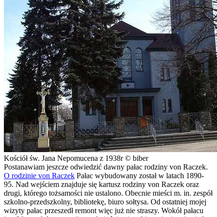
Kościół św. Jana Nepomucena z 1938r © biber
Postanawiam jeszcze odwiedzić dawny pałac rodziny von Raczek.
O rodzinie von Raczek
Pałac wybudowany został w latach 1890-
95. Nad wejściem znajduje się kartusz rodziny von Raczek oraz
drugi, którego tożsamości nie ustalono. Obecnie mieści m. in. zespół
szkolno-przedszkolny, bibliotekę, biuro sołtysa. Od ostatniej mojej
wizyty pałac przeszedł remont więc już nie straszy. Wokół pałacu