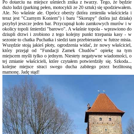
Po dotarciu na miejsce uśmiech znika z twarzy. Tego, że będzie
dużo ludzi (parking pełen, motocykli ze 20 sztuk) się spodziewałem.
Ale. No właśnie ale. Oprócz oberży (która zmieniła właściciela i
teraz jest "Czarnym Koniem") i baru "Skorupy" (która już działa)
przybył jeszcze jeden bar. Przycupnął koło zamkowych murów i w
okolicy topoli śmierdzi "barowo". A właśnie topola - wprawiono do
dziupli drzwi i zrobiono z tego kolejny punkt trzepania kasy - w
sezonie to chatka Puchatka i siedzi tam przebieraniec w futrze misia.
Wszędzie stoją jakieś płoty, ogrodzenia widać, że nowy właściciel,
który przejął od "Fundacji Zamek Chudów" opiekę na tym
miejscem myśli tylko o jednym. Niestety negatywne wiadomości, o
tej zmianie właścicieli, które czytałem potwierdziły się. Szkoda...
kolejne miejsce straci swego ducha zabitego przez bezlitosną
mamonę. Jadę stąd!