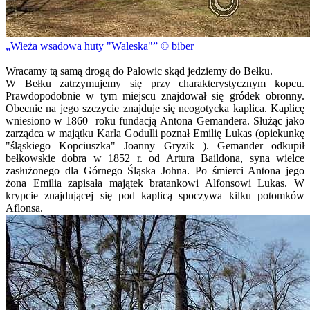
Wieża wsadowa huty "Waleska"
© biber
Wracamy tą samą drogą do Palowic skąd jedziemy do Bełku.
W Bełku zatrzymujemy się przy charakterystycznym kopcu.
Prawdopodobnie w tym miejscu znajdował się gródek obronny.
Obecnie na jego szczycie znajduje się neogotycka kaplica. Kaplicę
wniesiono w 1860 roku fundacją Antona Gemandera. Służąc jako
zarządca w majątku Karla Godulli poznał Emilię Lukas (opiekunkę
"śląskiego Kopciuszka" Joanny Gryzik ). Gemander odkupił
bełkowskie dobra w 1852 r. od Artura Baildona, syna wielce
zasłużonego dla Górnego Śląska Johna. Po śmierci Antona jego
żona Emilia zapisała majątek bratankowi Alfonsowi Lukas. W
krypcie znajdującej się pod kaplicą spoczywa kilku potomków
Aflonsa.