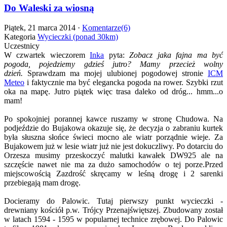
Do Waleski za wiosną
Piątek, 21 marca 2014 ·
Komentarze(6)
Kategoria
Wycieczki (ponad 30km)
Uczestnicy
W czwartek wieczorem
Inka
pyta:
Zobacz jaka fajna ma być
pogoda, pojedziemy gdzieś jutro? Mamy przecież wolny
dzień.
Sprawdzam ma mojej ulubionej pogodowej stronie
ICM
Meteo
i faktycznie ma być elegancka pogoda na rower. Szybki rzut
oka na mapę. Jutro piątek więc trasa daleko od dróg... hmm...o
mam!
Po spokojniej porannej kawce ruszamy w stronę Chudowa. Na
podjeździe do Bujakowa okazuje się, że decyzja o zabraniu kurtek
była słuszna słońce świeci mocno ale wiatr porządnie wieje. Za
Bujakowem już w lesie wiatr już nie jest dokuczliwy. Po dotarciu do
Orzesza musimy przeskoczyć malutki kawałek DW925 ale na
szczęście nawet nie ma za dużo samochodów o tej porze.Przed
miejscowością Zazdrość skręcamy w leśną drogę i 2 sarenki
przebiegają mam drogę.
Docieramy do Palowic. Tutaj pierwszy punkt wycieczki -
drewniany kościół p.w. Trójcy Przenajświętszej. Zbudowany został
w latach 1594 - 1595 w popularnej technice zrębowej. Do Palowic