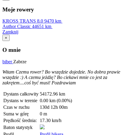
Moje rowery
KROSS TRANS 8.0
9470 km
Author Classic
44651 km
Zamknij
×
O mnie
biber
Zabrze
Witam Czemu rower? Bo wszędzie dojedzie. No dobra prawie
wszędzie :) A czemu jeżdżę? Bo ciekawi mnie co jest za
zakrętem....coś być musi! Pozdrawiam
Dystans całkowity
54172.96 km
Dystans w terenie
0.00 km (0.00%)
Czas w ruchu
130d 12h 00m
Suma w górę
0 m
Prędkość średnia:
17.30 km/h
Baton statystyk
Profil
Profil bikera