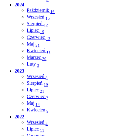
2024
Październik
16
Wrzesień
15
Sierpień
12
Lipiec
19
Czerwiec
13
Maj
21
Kwiecień
11
Marzec
20
Luty
3
2023
Wrzesień
8
Sierpień
19
Lipiec
21
Czerwiec
7
Maj
14
Kwiecień
9
2022
Wrzesień
4
Lipiec
11
Czerwiec