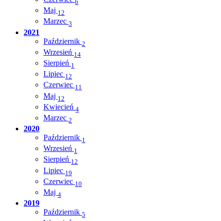
6
Maj
12
Marzec
3
2021
Październik
2
Wrzesień
14
Sierpień
1
Lipiec
12
Czerwiec
11
Maj
12
Kwiecień
4
Marzec
2
2020
Październik
1
Wrzesień
1
Sierpień
12
Lipiec
19
Czerwiec
10
Maj
4
2019
Październik
5