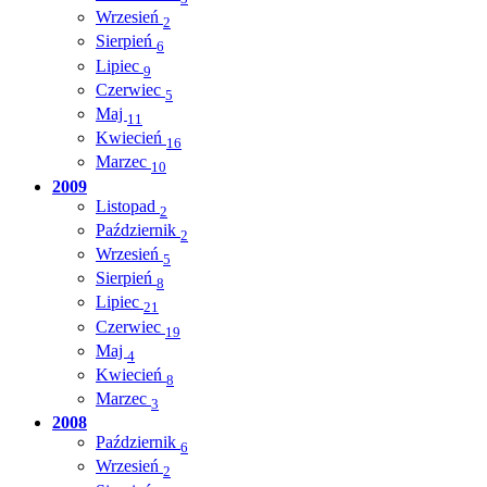
Wrzesień
2
Sierpień
6
Lipiec
9
Czerwiec
5
Maj
11
Kwiecień
16
Marzec
10
2009
Listopad
2
Październik
2
Wrzesień
5
Sierpień
8
Lipiec
21
Czerwiec
19
Maj
4
Kwiecień
8
Marzec
3
2008
Październik
6
Wrzesień
2