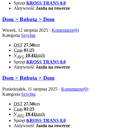
Sprzęt
KROSS TRANS 8.0
Aktywność
Jazda na rowerze
Dom > Robota > Dom
Wtorek, 12 sierpnia 2025 ·
Komentarze(0)
Kategoria
Szychta
DST
27.50
km
Czas
01:25
V
19.41
km/h
AVG
Sprzęt
KROSS TRANS 8.0
Aktywność
Jazda na rowerze
Dom > Robota > Dom
Poniedziałek, 11 sierpnia 2025 ·
Komentarze(0)
Kategoria
Szychta
DST
27.50
km
Czas
01:25
V
19.41
km/h
AVG
Sprzęt
KROSS TRANS 8.0
Aktywność
Jazda na rowerze