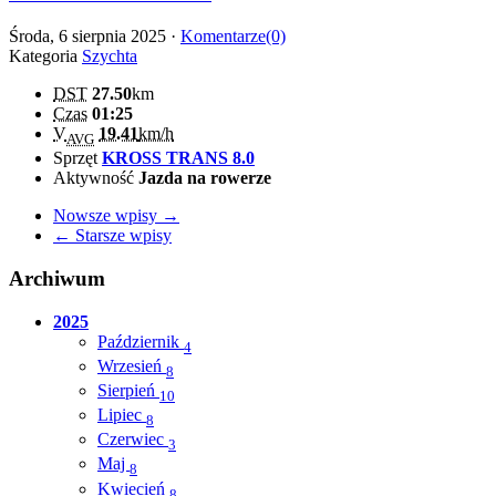
Środa, 6 sierpnia 2025 ·
Komentarze(0)
Kategoria
Szychta
DST
27.50
km
Czas
01:25
V
19.41
km/h
AVG
Sprzęt
KROSS TRANS 8.0
Aktywność
Jazda na rowerze
Nowsze wpisy →
← Starsze wpisy
Archiwum
2025
Październik
4
Wrzesień
8
Sierpień
10
Lipiec
8
Czerwiec
3
Maj
8
Kwiecień
8