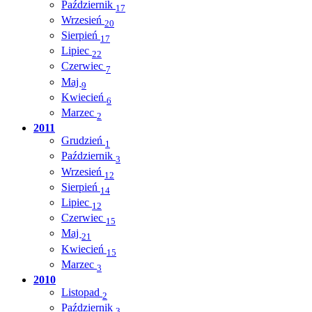
Październik
17
Wrzesień
20
Sierpień
17
Lipiec
22
Czerwiec
7
Maj
9
Kwiecień
6
Marzec
2
2011
Grudzień
1
Październik
3
Wrzesień
12
Sierpień
14
Lipiec
12
Czerwiec
15
Maj
21
Kwiecień
15
Marzec
3
2010
Listopad
2
Październik
3