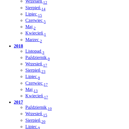
Wrzesień
12
Sierpień
14
Lipiec
15
Czerwiec
5
Maj
2
Kwiecień
1
Marzec
2
2018
Listopad
3
Październik
9
Wrzesień
17
Sierpień
23
Lipiec
9
Czerwiec
17
Maj
13
Kwiecień
17
2017
Październik
10
Wrzesień
15
Sierpień
20
Lipiec
9