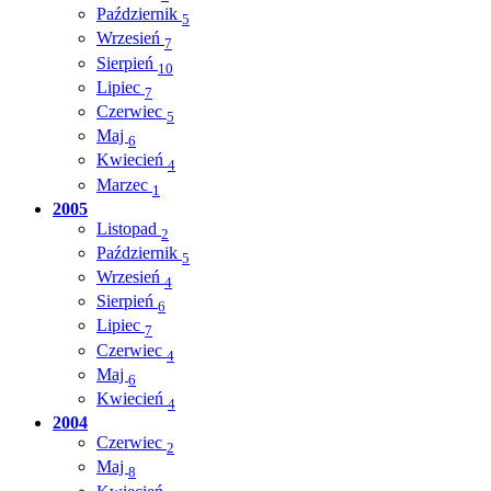
Październik
5
Wrzesień
7
Sierpień
10
Lipiec
7
Czerwiec
5
Maj
6
Kwiecień
4
Marzec
1
2005
Listopad
2
Październik
5
Wrzesień
4
Sierpień
6
Lipiec
7
Czerwiec
4
Maj
6
Kwiecień
4
2004
Czerwiec
2
Maj
8