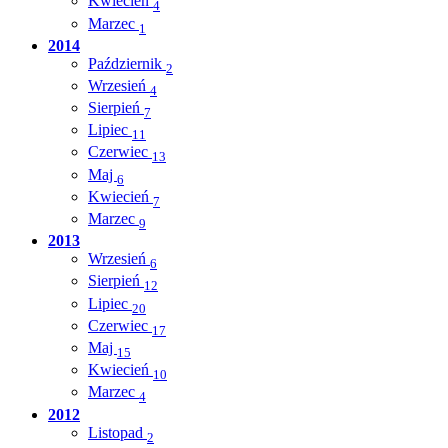
Kwiecień
4
Marzec
1
2014
Październik
2
Wrzesień
4
Sierpień
7
Lipiec
11
Czerwiec
13
Maj
6
Kwiecień
7
Marzec
9
2013
Wrzesień
6
Sierpień
12
Lipiec
20
Czerwiec
17
Maj
15
Kwiecień
10
Marzec
4
2012
Listopad
2