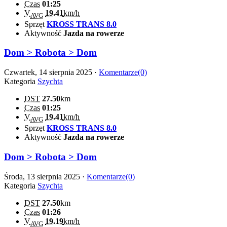
Czas
01:25
V
19.41
km/h
AVG
Sprzęt
KROSS TRANS 8.0
Aktywność
Jazda na rowerze
Dom > Robota > Dom
Czwartek, 14 sierpnia 2025 ·
Komentarze(0)
Kategoria
Szychta
DST
27.50
km
Czas
01:25
V
19.41
km/h
AVG
Sprzęt
KROSS TRANS 8.0
Aktywność
Jazda na rowerze
Dom > Robota > Dom
Środa, 13 sierpnia 2025 ·
Komentarze(0)
Kategoria
Szychta
DST
27.50
km
Czas
01:26
V
19.19
km/h
AVG