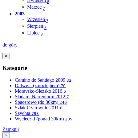
Kwiecień
8
Marzec
7
2003
Wrzesień
3
Sierpień
8
Lipiec
8
do góry
×
Kategorie
Camino de Santiago 2009
32
Dalsze... (z noclegiem)
70
Moravsko-Slezsko 2016
6
Śladami Narrenturm 2012
7
Spacerowo (do 30km)
246
Szlak Czarownic 2011
8
Szychta
793
Wycieczki (ponad 30km)
285
Zamknij
×