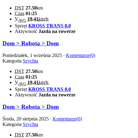
DST
27.50
km
Czas
01:25
V
19.41
km/h
AVG
Sprzęt
KROSS TRANS 8.0
Aktywność
Jazda na rowerze
Dom > Robota > Dom
Poniedziałek, 1 września 2025 ·
Komentarze(0)
Kategoria
Szychta
DST
27.50
km
Czas
01:25
V
19.41
km/h
AVG
Sprzęt
KROSS TRANS 8.0
Aktywność
Jazda na rowerze
Dom > Robota > Dom
Środa, 20 sierpnia 2025 ·
Komentarze(0)
Kategoria
Szychta
DST
27.50
km