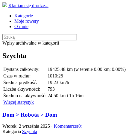
Kłaniam się drodze...
Kategorie
Moje rowery
O mnie
Wpisy archiwalne w kategorii
Szychta
Dystans całkowity:
19425.48 km (w terenie 0.00 km; 0.00%)
Czas w ruchu:
1010:25
Średnia prędkość:
19.23 km/h
Liczba aktywności:
793
Średnio na aktywność:
24.50 km i 1h 16m
Więcej statystyk
Dom > Robota > Dom
Wtorek, 2 września 2025 ·
Komentarze(0)
Kategoria
Szychta