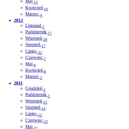
Maj
15
Kwiecień
10
Marzec
4
2012
Listopad
2
Październik
17
Wrzesień
20
Sierpień
17
Lipiec
22
Czerwiec
7
Maj
9
Kwiecień
6
Marzec
2
2011
Grudzień
1
Październik
3
Wrzesień
12
Sierpień
14
Lipiec
12
Czerwiec
15
Maj
21