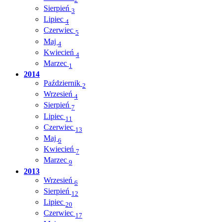
Sierpień
3
Lipiec
4
Czerwiec
5
Maj
4
Kwiecień
4
Marzec
1
2014
Październik
2
Wrzesień
4
Sierpień
7
Lipiec
11
Czerwiec
13
Maj
6
Kwiecień
7
Marzec
9
2013
Wrzesień
6
Sierpień
12
Lipiec
20
Czerwiec
17