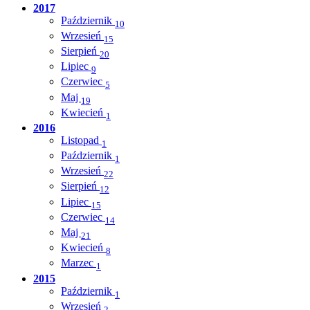
2017
Październik
10
Wrzesień
15
Sierpień
20
Lipiec
9
Czerwiec
5
Maj
19
Kwiecień
1
2016
Listopad
1
Październik
1
Wrzesień
22
Sierpień
12
Lipiec
15
Czerwiec
14
Maj
21
Kwiecień
8
Marzec
1
2015
Październik
1
Wrzesień
2