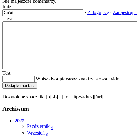
Nie ma jeszcze komentarzy.
Imię
·
Zaloguj się
·
Zarejestruj s
Treść
Test
Wpisz
dwa pierwsze
znaki ze słowa nyidr
Dozwolone znaczniki [b][/b] i [url=http://adres][/url]
Archiwum
2025
Październik
4
Wrzesień
8