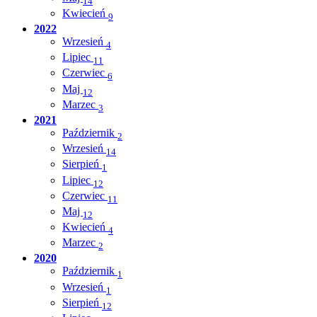
14
Kwiecień
9
2022
Wrzesień
4
Lipiec
11
Czerwiec
6
Maj
12
Marzec
3
2021
Październik
2
Wrzesień
14
Sierpień
1
Lipiec
12
Czerwiec
11
Maj
12
Kwiecień
4
Marzec
2
2020
Październik
1
Wrzesień
1
Sierpień
12