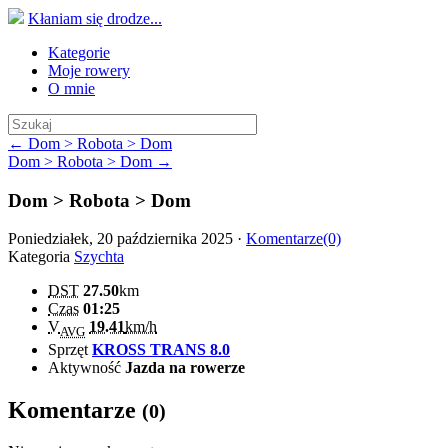
Kłaniam się drodze...
Kategorie
Moje rowery
O mnie
← Dom > Robota > Dom
Dom > Robota > Dom →
Dom > Robota > Dom
Poniedziałek, 20 października 2025 ·
Komentarze(0)
Kategoria
Szychta
DST
27.50
km
Czas
01:25
V
19.41
km/h
AVG
Sprzęt
KROSS TRANS 8.0
Aktywność
Jazda na rowerze
Komentarze
(0)