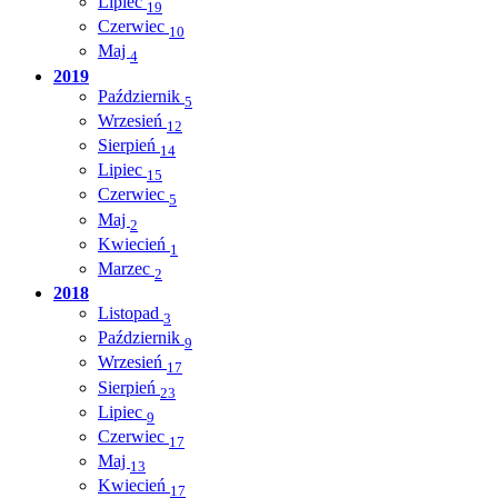
Lipiec
19
Czerwiec
10
Maj
4
2019
Październik
5
Wrzesień
12
Sierpień
14
Lipiec
15
Czerwiec
5
Maj
2
Kwiecień
1
Marzec
2
2018
Listopad
3
Październik
9
Wrzesień
17
Sierpień
23
Lipiec
9
Czerwiec
17
Maj
13
Kwiecień
17