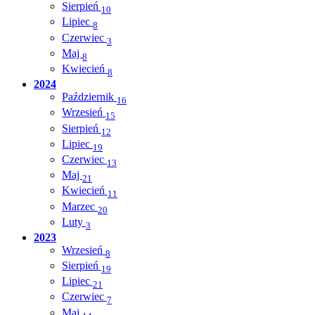
Sierpień
10
Lipiec
8
Czerwiec
3
Maj
8
Kwiecień
8
2024
Październik
16
Wrzesień
15
Sierpień
12
Lipiec
19
Czerwiec
13
Maj
21
Kwiecień
11
Marzec
20
Luty
3
2023
Wrzesień
8
Sierpień
19
Lipiec
21
Czerwiec
7
Maj